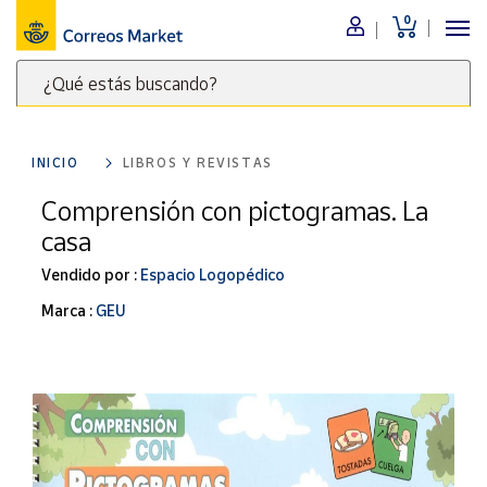
0
Menú
¿Qué estás buscando?
Nuestro
catálogo
Escribe
palabras
INICIO
LIBROS Y REVISTAS
clave
Alimentación
para
Comprensión con pictogramas. La
Bebidas
buscar
casa
Ocio y cultura
productos
en
Vendido por :
Espacio Logopédico
Juguetes y
juegos
Correos
Marca :
GEU
Market
Libros y
.
revistas
Merchandising
y regalos
Tienda de
Correos