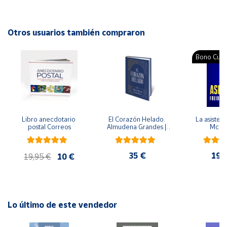
Autor: María Lina Martínez Tormo, Rosa María Ayelo
González
Cuenta
Editorial: GEU
Otros usuarios también compraron
ISBN: 9788418989476
Área
Idioma: Español
Bono Cultu
cliente
Ubicación
Libro anecdotario 
El Corazón Helado. 
La asistent
Península
postal Correos
Almudena Grandes | 
McFa
y
Edición especial de 
Baleares
lujo | Libro con sello y 
matasellos
35 €
19,
Canarias,
19,95 €
10 €
Ceuta y
Melilla
Lo último de este vendedor