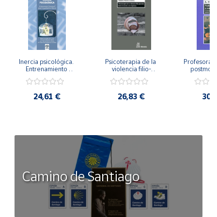
Inercia psicológica. 
Psicoterapia de la 
Profesorado,
Entrenamiento 
violencia filio-
postmode
Emocional para la 
parental. Entre el 
Cambian los
Igualdad de Género.
secreto y la 
cambi
vergüenza.
profes
24,61 €
26,83 €
30,
Camino de Santiago