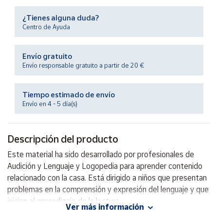
Productos
Solidarios
¿Tienes alguna duda?
Centro de Ayuda
Ayuda
Envío gratuito
Envío responsable gratuito a partir de 20 €
Centro
de ayuda
Tiempo estimado de envío
Contacto
Envío en 4 - 5 día(s)
Vendedores
Descripción del producto
Mapa de
Este material ha sido desarrollado por profesionales de
vendedores
Audición y Lenguaje y Logopedia para aprender contenido
Hazte
relacionado con la casa. Está dirigido a niños que presentan
vendedor
problemas en la comprensión y expresión del lenguaje y que
inician el aprendizaje de la lectura.
Área
Ver más información
vendedor