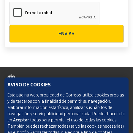
Verificación reCAPTCHA
ENVIAR
AVISO DE COOKIES
Política de cookies
Esta página web, propiedad de Correos, utiliza cookies propias
y de terceros con la finalidad de permitir su navegación,
Aviso legal
elaborar información estadística, analizar sus hábitos de
navegación y servir publicidad personalizada. Puedes hacer clic
Condiciones del servicio
en
Aceptar
todas para permitir el uso de todas las cookies.
También puedes rechazar todas (salvo las cookies necesarias)
Política de Privacidad Web
en el botón Rechazar todas, o elegir qué tipo de cookies