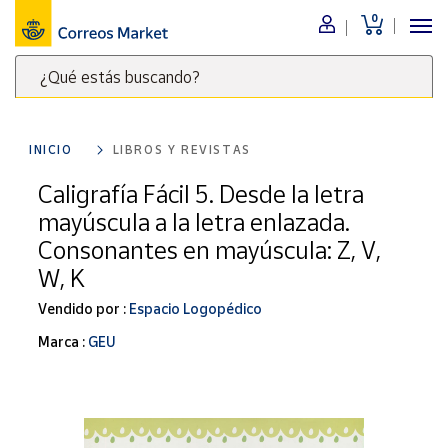
0
Menú
¿Qué estás buscando?
Nuestro
catálogo
Escribe
palabras
INICIO
LIBROS Y REVISTAS
clave
Alimentación
para
Caligrafía Fácil 5. Desde la letra
Bebidas
buscar
mayúscula a la letra enlazada.
Ocio y cultura
productos
Consonantes en mayúscula: Z, V,
en
Juguetes y
W, K
juegos
Correos
Market
Libros y
Vendido por :
Espacio Logopédico
.
revistas
Marca :
GEU
Merchandising
y regalos
Tienda de
Correos