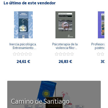
Lo último de este vendedor
Inercia psicológica. 
Psicoterapia de la 
Profesorado,
Entrenamiento 
violencia filio-
postmode
Emocional para la 
parental. Entre el 
Cambian los
Igualdad de Género.
secreto y la 
cambi
vergüenza.
profes
24,61 €
26,83 €
30,
Camino de Santiago