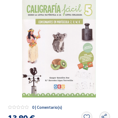
Artesanía
Oficina y
Papelería
Para Canarias,
Ceuta y Melilla
Más
populares
Bono
Cultural
Nuestros
vendedores
Las
novedades
de Correos
Market
0 | Comentario(s)