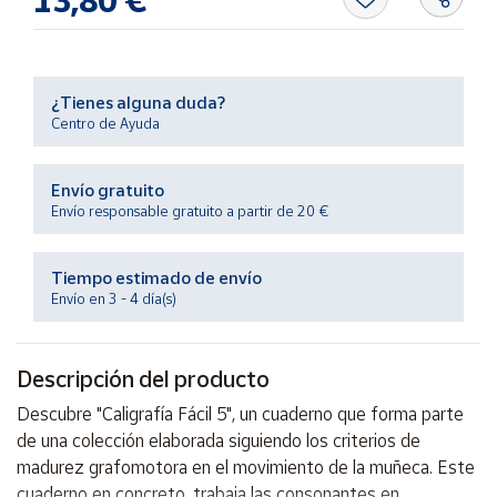
13,80 €
Productos
Solidarios
Ayuda
¿Tienes alguna duda?
Centro de Ayuda
Centro
de ayuda
Envío gratuito
Envío responsable gratuito a partir de 20 €
Contacto
Tiempo estimado de envío
Vendedores
Envío en 3 - 4 día(s)
Mapa de
vendedores
Descripción del producto
Hazte
Descubre "Caligrafía Fácil 5", un cuaderno que forma parte
vendedor
de una colección elaborada siguiendo los criterios de
Área
madurez grafomotora en el movimiento de la muñeca. Este
vendedor
cuaderno en concreto, trabaja las consonantes en