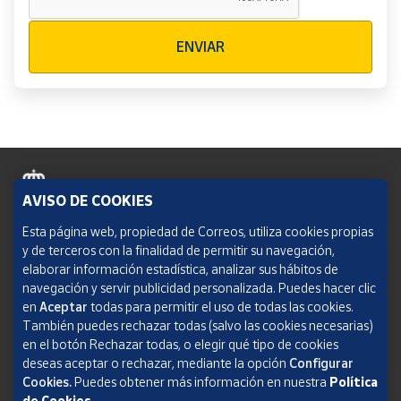
Verificación reCAPTCHA
ENVIAR
AVISO DE COOKIES
Política de cookies
Esta página web, propiedad de Correos, utiliza cookies propias
y de terceros con la finalidad de permitir su navegación,
Aviso legal
elaborar información estadística, analizar sus hábitos de
navegación y servir publicidad personalizada. Puedes hacer clic
Condiciones del servicio
en
Aceptar
todas para permitir el uso de todas las cookies.
También puedes rechazar todas (salvo las cookies necesarias)
Política de Privacidad Web
en el botón Rechazar todas, o elegir qué tipo de cookies
deseas aceptar o rechazar, mediante la opción
Configurar
Informe de transparencia
Cookies.
Puedes obtener más información en nuestra
Política
de Cookies
.
SOCIEDAD ESTATAL CORREOS Y TELÉGRAFOS, S.A., S.M.E. Todos los derechos