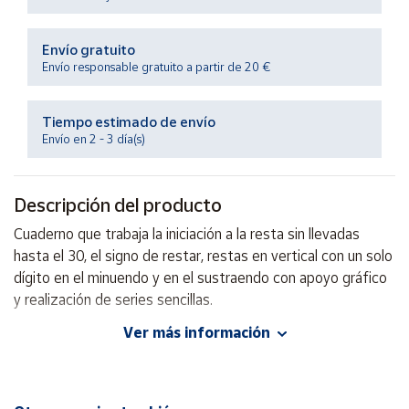
Productos
Solidarios
Envío gratuito
Envío responsable gratuito a partir de 20 €
Ayuda
Tiempo estimado de envío
Centro
Envío en 2 - 3 día(s)
de ayuda
Contacto
Descripción del producto
Cuaderno que trabaja la iniciación a la resta sin llevadas
Vendedores
hasta el 30, el signo de restar, restas en vertical con un solo
dígito en el minuendo y en el sustraendo con apoyo gráfico
Mapa de
y realización de series sencillas.
vendedores
Ver más información
Hazte
Autor: Mª del Prado Díaz, Ana Mª García, José Manuel
vendedor
Montes
Área
Editorial: GEU
vendedor