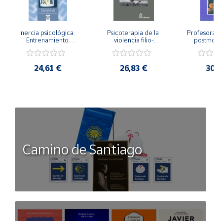
Inercia psicológica. 
Psicoterapia de la 
Profesorado,
Entrenamiento 
violencia filio-
postmode
Emocional para la 
parental. Entre el 
Cambian los
Igualdad de Género.
secreto y la 
cambi
vergüenza.
profes
24,61 €
26,83 €
30,
Camino de Santiago