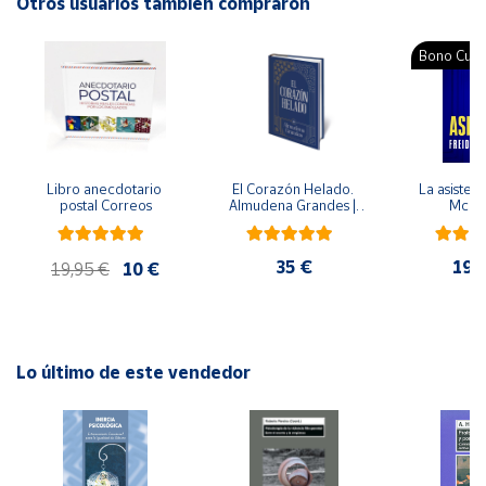
ISBN: 9788499154558
Otros usuarios también compraron
Idioma: Español
Cuenta
Bono Cultu
Área
cliente
Libro anecdotario 
El Corazón Helado. 
La asistent
Ubicación
postal Correos
Almudena Grandes | 
McFa
Edición especial de 
lujo | Libro con sello y 
matasellos
Península
35 €
19,
19,95 €
10 €
y
Baleares
Canarias,
Ceuta y
Melilla
Lo último de este vendedor