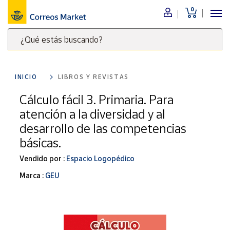
0
Menú
¿Qué estás buscando?
Nuestro
catálogo
Escribe
palabras
INICIO
LIBROS Y REVISTAS
clave
Alimentación
para
Cálculo fácil 3. Primaria. Para
Bebidas
buscar
atención a la diversidad y al
Ocio y cultura
productos
desarrollo de las competencias
en
Juguetes y
básicas.
juegos
Correos
Market
Libros y
Vendido por :
Espacio Logopédico
.
revistas
Marca :
GEU
Merchandising
y regalos
Tienda de
Correos