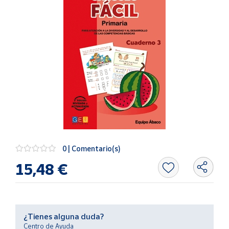
Artesanía
Oficina y
Papelería
Para Canarias,
Ceuta y Melilla
Más
populares
Bono
Cultural
0 | Comentario(s)
Nuestros
vendedores
15,48 €
Las
novedades
de Correos
Market
¿Tienes alguna duda?
Centro de Ayuda