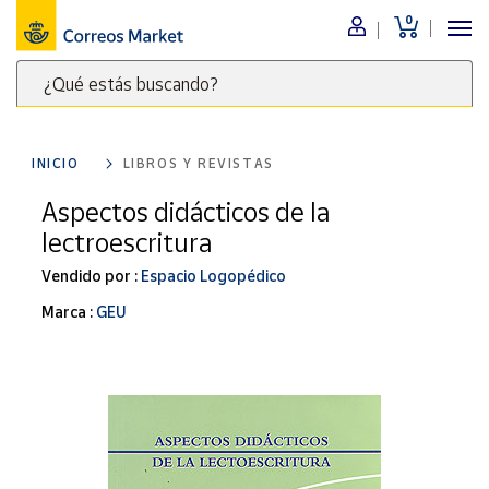
0
Menú
¿Qué estás buscando?
Nuestro
catálogo
Escribe
palabras
INICIO
LIBROS Y REVISTAS
clave
Alimentación
para
Aspectos didácticos de la
Bebidas
buscar
lectroescritura
Ocio y cultura
productos
en
Vendido por :
Espacio Logopédico
Juguetes y
juegos
Correos
Marca :
GEU
Market
Libros y
.
revistas
Merchandising
y regalos
Tienda de
Correos