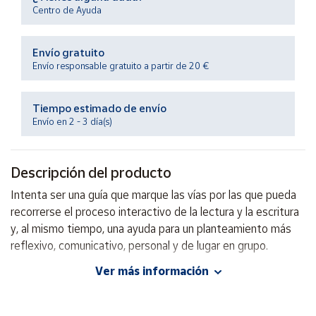
Productos
Centro de Ayuda
Solidarios
Envío gratuito
Ayuda
Envío responsable gratuito a partir de 20 €
Centro
Tiempo estimado de envío
de ayuda
Envío en 2 - 3 día(s)
Contacto
Descripción del producto
Vendedores
Intenta ser una guía que marque las vías por las que pueda
recorrerse el proceso interactivo de la lectura y la escritura
Mapa de
y, al mismo tiempo, una ayuda para un planteamiento más
vendedores
reflexivo, comunicativo, personal y de lugar en grupo.
Hazte
vendedor
Ver más información
Autor: Francisco Galera Noguera
Área
Editorial: GEU
vendedor
ISBN: 9788484911210