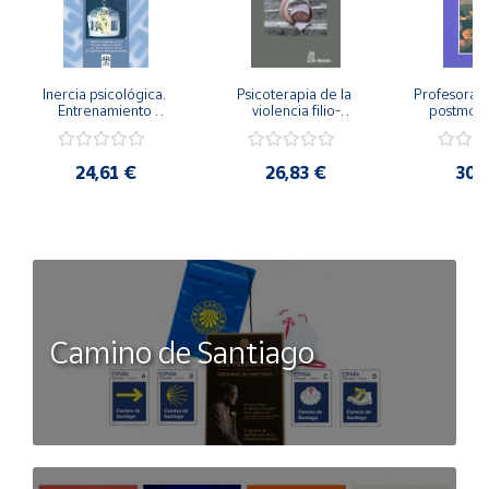
Inercia psicológica. 
Psicoterapia de la 
Profesorado,
Entrenamiento 
violencia filio-
postmode
Emocional para la 
parental. Entre el 
Cambian los
Igualdad de Género.
secreto y la 
cambi
vergüenza.
profes
24,61 €
26,83 €
30,
Camino de Santiago