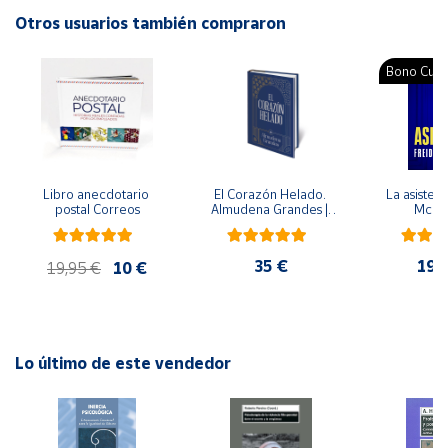
Idioma: Español
Otros usuarios también compraron
Cuenta
Bono Cultu
Área
cliente
Ubicación
Libro anecdotario 
El Corazón Helado. 
La asistent
postal Correos
Almudena Grandes | 
McFa
Edición especial de 
Península
lujo | Libro con sello y 
matasellos
y
35 €
19,
19,95 €
10 €
Baleares
Canarias,
Ceuta y
Melilla
Lo último de este vendedor