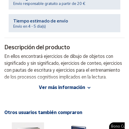
Productos
Envío responsable gratuito a partir de 20 €
Solidarios
Tiempo estimado de envío
Ayuda
Envío en 4 - 5 día(s)
Centro
Descripción del producto
de ayuda
En ellos encontrará ejercicios de dibujo de objetos con
Contacto
significado y sin significado, ejercicios de conteo, ejercicios
con pautas de escritura y ejercicios para el entrenamiento
Vendedores
de los procesos cognitivos implicados en la lectura.
Ver más información
Mapa de
Autor: Andrés Sardinero Peña
vendedores
Editorial: Gesfomedia
ISBN: 9788498962178
Hazte
vendedor
Idioma: Español
Otros usuarios también compraron
Área
vendedor
Bono Cultu