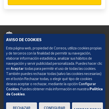
AVISO DE COOKIES
Política de cookies
Esta página web, propiedad de Correos, utiliza cookies propias
y de terceros con la finalidad de permitir su navegación,
Aviso legal
elaborar información estadística, analizar sus hábitos de
navegación y servir publicidad personalizada. Puedes hacer clic
Condiciones del servicio
en
Aceptar
todas para permitir el uso de todas las cookies.
También puedes rechazar todas (salvo las cookies necesarias)
Política de Privacidad Web
en el botón Rechazar todas, o elegir qué tipo de cookies
deseas aceptar o rechazar, mediante la opción
Configurar
Informe de transparencia
Cookies.
Puedes obtener más información en nuestra
Política
de Cookies
.
SOCIEDAD ESTATAL CORREOS Y TELÉGRAFOS, S.A., S.M.E. Todos los derechos
reservados.
RECHAZAR
CONFIGURAR