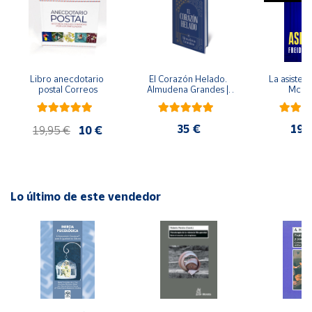
Cuenta
Área
Libro anecdotario 
El Corazón Helado. 
La asistent
cliente
postal Correos
Almudena Grandes | 
McFa
Edición especial de 
lujo | Libro con sello y 
matasellos
Ubicación
35 €
19,
19,95 €
10 €
Península
y
Baleares
Lo último de este vendedor
Canarias,
Ceuta y
Melilla