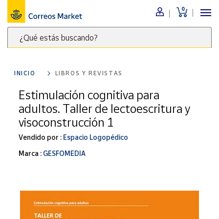
0
Menú
¿Qué estás buscando?
Nuestro
catálogo
Escribe
palabras
INICIO
LIBROS Y REVISTAS
clave
Alimentación
para
Estimulación cognitiva para
Bebidas
buscar
adultos. Taller de lectoescritura y
Ocio y cultura
productos
visoconstrucción 1
en
Juguetes y
juegos
Correos
Vendido por :
Espacio Logopédico
Market
Libros y
Marca :
GESFOMEDIA
.
revistas
Merchandising
y regalos
Tienda de
Correos