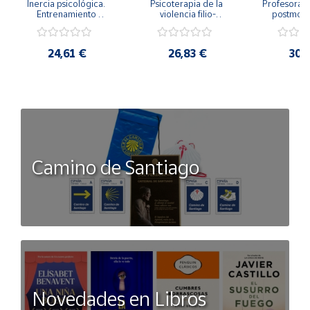
Inercia psicológica. 
Psicoterapia de la 
Profesorado,
Entrenamiento 
violencia filio-
postmode
Emocional para la 
parental. Entre el 
Cambian los
Igualdad de Género.
secreto y la 
cambi
vergüenza.
profes
24,61 €
26,83 €
30,
Camino de Santiago
Novedades en Libros