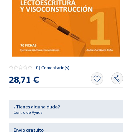
Artesanía
Oficina y
Papelería
Para Canarias,
Ceuta y Melilla
Más
populares
0 | Comentario(s)
Bono
28,71 €
Cultural
Nuestros
vendedores
Las
¿Tienes alguna duda?
novedades
Centro de Ayuda
de Correos
Market
Envío gratuito