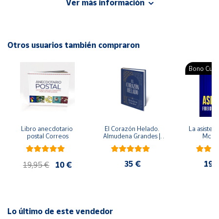
Ver más información
Autor: Jesús Jarque García
Cuenta
Editorial: Gesfomedia
ISBN: 9788498960808
Otros usuarios también compraron
Área
Idioma: Catalán
cliente
Bono Cultu
Ubicación
Península
y
Libro anecdotario 
El Corazón Helado. 
La asistent
Baleares
postal Correos
Almudena Grandes | 
McFa
Edición especial de 
Canarias,
lujo | Libro con sello y 
matasellos
Ceuta y
35 €
19,
19,95 €
10 €
Melilla
Lo último de este vendedor