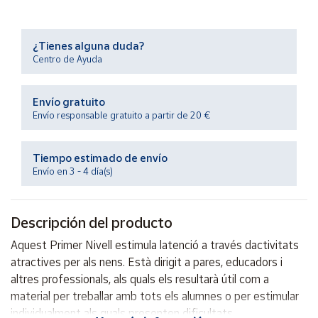
Productos
Solidarios
¿Tienes alguna duda?
Centro de Ayuda
Ayuda
Envío gratuito
Centro
de ayuda
Envío responsable gratuito a partir de 20 €
Contacto
Tiempo estimado de envío
Envío en 3 - 4 día(s)
Vendedores
Descripción del producto
Mapa de
vendedores
Aquest Primer Nivell estimula latenció a través dactivitats
Hazte
atractives per als nens. Està dirigit a pares, educadors i
vendedor
altres professionals, als quals els resultarà útil com a
Área
material per treballar amb tots els alumnes o per estimular
vendedor
individualment als quals presenten dificultats.