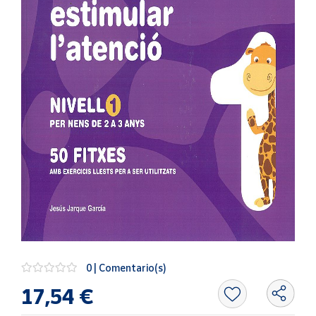
Artesanía
Oficina y
Papelería
Para Canarias,
Ceuta y Melilla
Más
populares
Bono
Cultural
Nuestros
vendedores
Las
novedades
0 | Comentario(s)
de Correos
Market
17,54 €