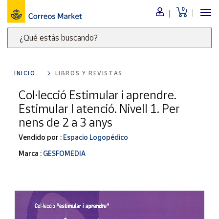
0
Menú
¿Qué estás buscando?
Nuestro
catálogo
Escribe
palabras
INICIO
LIBROS Y REVISTAS
clave
Alimentación
para
Col·lecció Estimular i aprendre.
Bebidas
buscar
Estimular l atenció. Nivell 1. Per
Ocio y cultura
productos
nens de 2 a 3 anys
en
Juguetes y
juegos
Correos
Vendido por :
Espacio Logopédico
Market
Libros y
Marca :
GESFOMEDIA
.
revistas
Merchandising
y regalos
Tienda de
Correos