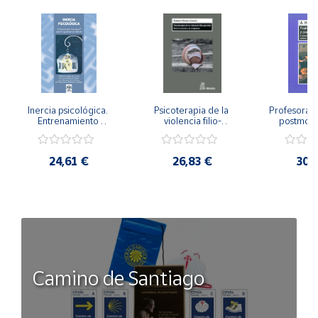
Inercia psicológica. 
Psicoterapia de la 
Profesorado,
Entrenamiento 
violencia filio-
postmode
Emocional para la 
parental. Entre el 
Cambian los
Igualdad de Género.
secreto y la 
cambi
vergüenza.
profes
24,61 €
26,83 €
30,
Camino de Santiago