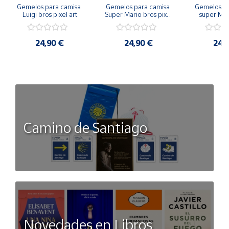
Gemelos para camisa 
Gemelos para camisa 
Gemelos pa
Luigi bros pixel art
Super Mario bros pixel 
super Mari
art
Luigi pi
24,90 €
24,90 €
24,
Camino de Santiago
Novedades en Libros