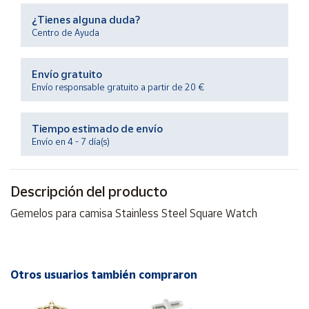
Productos
Solidarios
¿Tienes alguna duda?
Centro de Ayuda
Ayuda
Envío gratuito
Envío responsable gratuito a partir de 20 €
Centro
de ayuda
Tiempo estimado de envío
Contacto
Envío en 4 - 7 día(s)
Vendedores
Descripción del producto
Gemelos para camisa Stainless Steel Square Watch
Mapa de
vendedores
Hazte
vendedor
Otros usuarios también compraron
Área
vendedor