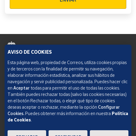
AVISO DE COOKIES
Política de cookies
Esta página web, propiedad de Correos, utiliza cookies propias
y de terceros con la finalidad de permitir su navegación,
Aviso legal
elaborar información estadística, analizar sus hábitos de
navegación y servir publicidad personalizada. Puedes hacer clic
Condiciones del servicio
en
Aceptar
todas para permitir el uso de todas las cookies.
También puedes rechazar todas (salvo las cookies necesarias)
Política de Privacidad Web
en el botón Rechazar todas, o elegir qué tipo de cookies
deseas aceptar o rechazar, mediante la opción
Configurar
Informe de transparencia
Cookies.
Puedes obtener más información en nuestra
Política
de Cookies
.
SOCIEDAD ESTATAL CORREOS Y TELÉGRAFOS, S.A., S.M.E. Todos los derechos
reservados.