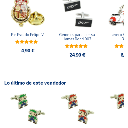
Cuenta
Área
cliente
Pin Escudo Felipe VI
Gemelos para camisa 
Llavero Ves
James Bond 007
Bla
4,90 €
Ubicación
24,90 €
6,9
Península
y
Baleares
Lo último de este vendedor
Canarias,
Ceuta y
Melilla