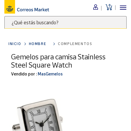
0
Menú
¿Qué estás buscando?
Nuestro
catálogo
Escribe
palabras
INICIO
HOMBRE
COMPLEMENTOS
clave
Alimentación
para
Gemelos para camisa Stainless
Bebidas
buscar
Steel Square Watch
Ocio y cultura
productos
en
Vendido por :
MasGemelos
Juguetes y
juegos
Correos
Market
Libros y
.
revistas
Merchandising
y regalos
Tienda de
Correos