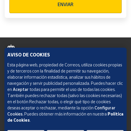
ENVIAR
AVISO DE COOKIES
Política de cookies
Esta página web, propiedad de Correos, utiliza cookies propias
y de terceros con la finalidad de permitir su navegación,
Aviso legal
elaborar información estadística, analizar sus hábitos de
navegación y servir publicidad personalizada. Puedes hacer clic
Condiciones del servicio
en
Aceptar
todas para permitir el uso de todas las cookies.
También puedes rechazar todas (salvo las cookies necesarias)
Política de Privacidad Web
en el botón Rechazar todas, o elegir qué tipo de cookies
deseas aceptar o rechazar, mediante la opción
Configurar
Informe de transparencia
Cookies.
Puedes obtener más información en nuestra
Política
de Cookies
.
SOCIEDAD ESTATAL CORREOS Y TELÉGRAFOS, S.A., S.M.E. Todos los derechos
reservados.