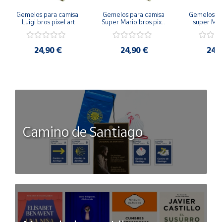
Gemelos para camisa 
Gemelos para camisa 
Gemelos pa
Luigi bros pixel art
Super Mario bros pixel 
super Mari
art
Luigi pi
24,90 €
24,90 €
24,
Camino de Santiago