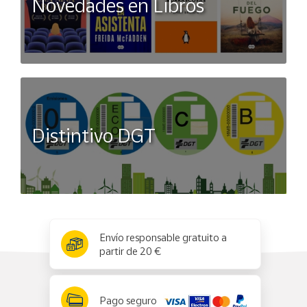
Novedades en Libros
Distintivo DGT
x
✕
Envío responsable gratuito a
partir de 20 €
Pago seguro