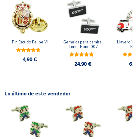
Cuenta
Área
cliente
Pin Escudo Felipe VI
Gemelos para camisa 
Llavero Ves
James Bond 007
Bla
Ubicación
4,90 €
24,90 €
6,9
Península
y
Baleares
Lo último de este vendedor
Canarias,
Ceuta y
Melilla