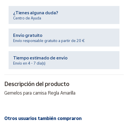
Productos
Solidarios
¿Tienes alguna duda?
Centro de Ayuda
Ayuda
Envío gratuito
Envío responsable gratuito a partir de 20 €
Centro
de ayuda
Contacto
Tiempo estimado de envío
Envío en 4 - 7 día(s)
Vendedores
Descripción del producto
Mapa de
Gemelos para camisa Regla Amarilla
vendedores
Hazte
vendedor
Otros usuarios también compraron
Área
vendedor