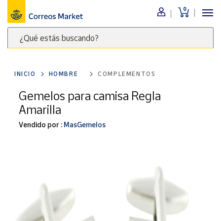
0
Menú
¿Qué estás buscando?
Nuestro
catálogo
Escribe
palabras
INICIO
HOMBRE
COMPLEMENTOS
clave
Alimentación
para
Gemelos para camisa Regla
Bebidas
buscar
Amarilla
Ocio y cultura
productos
en
Vendido por :
MasGemelos
Juguetes y
juegos
Correos
Market
Libros y
.
revistas
Merchandising
y regalos
Tienda de
Correos