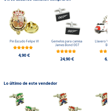
Cuenta
Área
cliente
Pin Escudo Felipe VI
Gemelos para camisa 
Llavero Ves
Ubicación
James Bond 007
Bla
4,90 €
Península
24,90 €
6,9
y
Baleares
Canarias,
Ceuta y
Lo último de este vendedor
Melilla