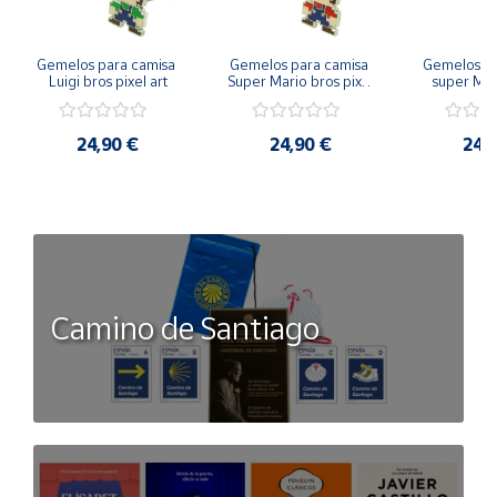
Gemelos para camisa 
Gemelos para camisa 
Gemelos pa
Luigi bros pixel art
Super Mario bros pixel 
super Mari
art
Luigi pi
24,90 €
24,90 €
24,
Camino de Santiago