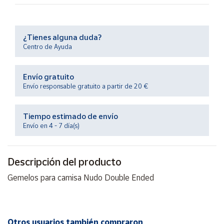
Productos
Solidarios
¿Tienes alguna duda?
Ayuda
Centro de Ayuda
Centro
Envío gratuito
de ayuda
Envío responsable gratuito a partir de 20 €
Contacto
Tiempo estimado de envío
Envío en 4 - 7 día(s)
Vendedores
Mapa de
Descripción del producto
vendedores
Gemelos para camisa Nudo Double Ended
Hazte
vendedor
Área
vendedor
Otros usuarios también compraron