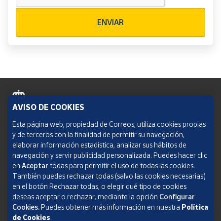
Verificación reCAPTCHA
ENVIAR
AVISO DE COOKIES
Política de cookies
Esta página web, propiedad de Correos, utiliza cookies propias
y de terceros con la finalidad de permitir su navegación,
Aviso legal
elaborar información estadística, analizar sus hábitos de
navegación y servir publicidad personalizada. Puedes hacer clic
Condiciones del servicio
en
Aceptar
todas para permitir el uso de todas las cookies.
También puedes rechazar todas (salvo las cookies necesarias)
Política de Privacidad Web
en el botón Rechazar todas, o elegir qué tipo de cookies
deseas aceptar o rechazar, mediante la opción
Configurar
Informe de transparencia
Cookies.
Puedes obtener más información en nuestra
Política
SOCIEDAD ESTATAL CORREOS Y TELÉGRAFOS, S.A., S.M.E. Todos los derechos
de Cookies
.