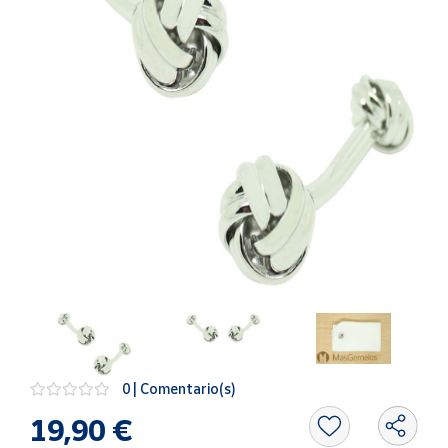
Artesanía
Oficina y
Papelería
Para Canarias,
Ceuta y Melilla
Más
populares
Bono
Cultural
Nuestros
vendedores
Las
novedades
de Correos
0 | Comentario(s)
Market
19,90 €