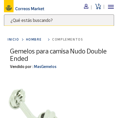
0
Menú
¿Qué estás buscando?
Nuestro
catálogo
Escribe
palabras
INICIO
HOMBRE
COMPLEMENTOS
clave
Alimentación
para
Gemelos para camisa Nudo Double
Bebidas
buscar
Ended
Ocio y cultura
productos
en
Vendido por :
MasGemelos
Juguetes y
juegos
Correos
Market
Libros y
.
revistas
Merchandising
y regalos
Tienda de
Correos