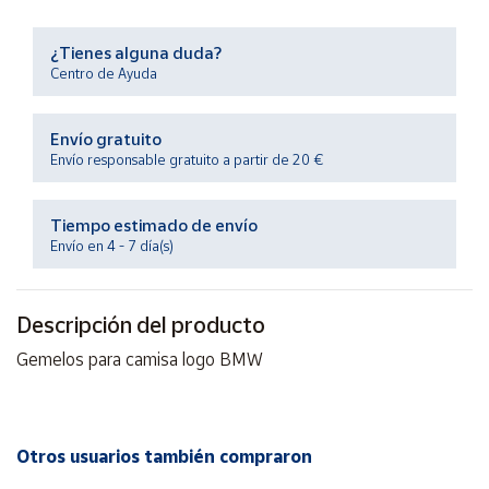
Productos
Solidarios
¿Tienes alguna duda?
Centro de Ayuda
Ayuda
Envío gratuito
Centro
Envío responsable gratuito a partir de 20 €
de ayuda
Contacto
Tiempo estimado de envío
Envío en 4 - 7 día(s)
Vendedores
Descripción del producto
Mapa de
Gemelos para camisa logo BMW
vendedores
Hazte
vendedor
Área
Otros usuarios también compraron
vendedor