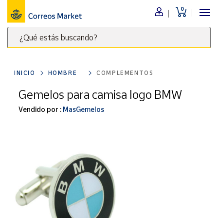
0
Menú
¿Qué estás buscando?
Nuestro
catálogo
Escribe
palabras
INICIO
HOMBRE
COMPLEMENTOS
clave
Alimentación
para
Gemelos para camisa logo BMW
Bebidas
buscar
Ocio y cultura
Vendido por :
MasGemelos
productos
en
Juguetes y
juegos
Correos
Market
Libros y
.
revistas
Merchandising
y regalos
Tienda de
Correos