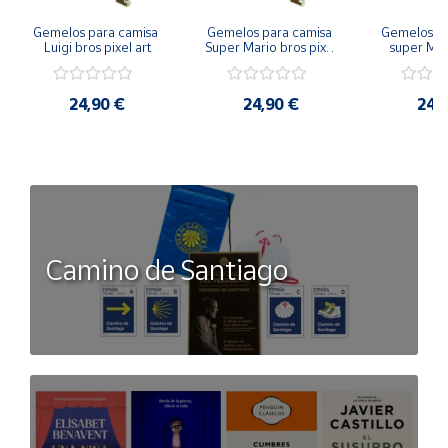
Gemelos para camisa 
Gemelos para camisa 
Gemelos pa
Luigi bros pixel art
Super Mario bros pixel 
super Mari
art
Luigi pi
24,90 €
24,90 €
24,
Camino de Santiago