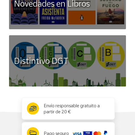
Novedades en Libros
Distintivo DGT
x
✕
Envío responsable gratuito a
partir de 20 €
Pago seguro