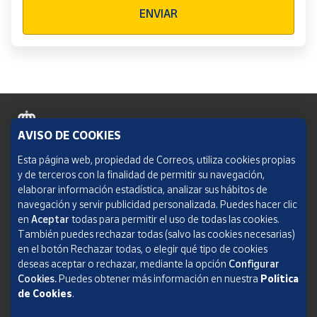
Verificación reCAPTCHA
ENVIAR
AVISO DE COOKIES
Política de cookies
Esta página web, propiedad de Correos, utiliza cookies propias
y de terceros con la finalidad de permitir su navegación,
Aviso legal
elaborar información estadística, analizar sus hábitos de
navegación y servir publicidad personalizada. Puedes hacer clic
Condiciones del servicio
en
Aceptar
todas para permitir el uso de todas las cookies.
También puedes rechazar todas (salvo las cookies necesarias)
Política de Privacidad Web
en el botón Rechazar todas, o elegir qué tipo de cookies
deseas aceptar o rechazar, mediante la opción
Configurar
Informe de transparencia
Cookies.
Puedes obtener más información en nuestra
Política
de Cookies
.
SOCIEDAD ESTATAL CORREOS Y TELÉGRAFOS, S.A., S.M.E. Todos los derechos
reservados.