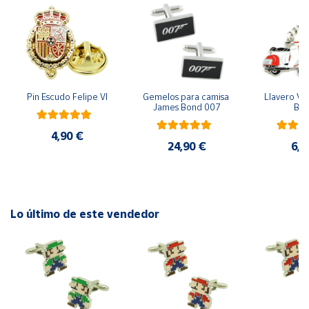
Cuenta
Área
cliente
Pin Escudo Felipe VI
Gemelos para camisa 
Llavero Ves
James Bond 007
Bla
Ubicación
4,90 €
24,90 €
6,9
Península
y
Baleares
Canarias,
Lo último de este vendedor
Ceuta y
Melilla