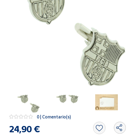
Artesanía
Oficina y
Papelería
Para Canarias,
Ceuta y Melilla
Más
populares
Bono
Cultural
Nuestros
vendedores
Las
novedades
0 | Comentario(s)
de Correos
Market
24,90 €