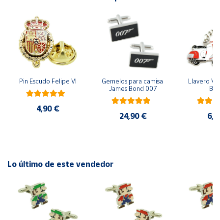
Cuenta
Área
cliente
Pin Escudo Felipe VI
Gemelos para camisa 
Llavero Ves
James Bond 007
Bla
Ubicación
4,90 €
24,90 €
6,9
Península
y
Baleares
Canarias,
Ceuta y
Lo último de este vendedor
Melilla