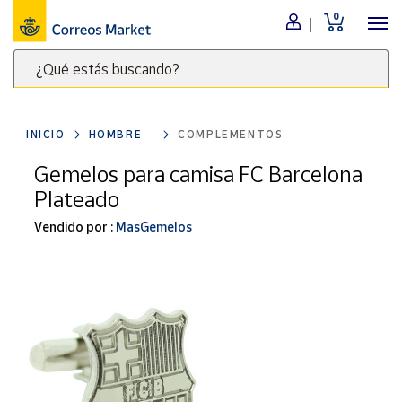
0
Menú
¿Qué estás buscando?
Nuestro
catálogo
Escribe
palabras
INICIO
HOMBRE
COMPLEMENTOS
clave
Alimentación
para
Gemelos para camisa FC Barcelona
Bebidas
buscar
Plateado
Ocio y cultura
productos
en
Vendido por :
MasGemelos
Juguetes y
juegos
Correos
Market
Libros y
.
revistas
Merchandising
y regalos
Tienda de
Correos