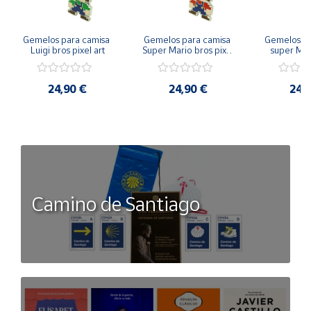
Gemelos para camisa 
Gemelos para camisa 
Gemelos pa
Luigi bros pixel art
Super Mario bros pixel 
super Mari
art
Luigi pi
24,90 €
24,90 €
24,
Camino de Santiago