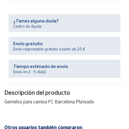
Productos
Solidarios
¿Tienes alguna duda?
Ayuda
Centro de Ayuda
Centro
Envío gratuito
de ayuda
Envío responsable gratuito a partir de 20 €
Contacto
Tiempo estimado de envío
Envío en 2 - 5 día(s)
Vendedores
Mapa de
Descripción del producto
vendedores
Gemelos para camisa FC Barcelona Plateado
Hazte
vendedor
Área
vendedor
Otros usuarios también compraron