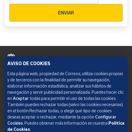
Verificación reCAPTCHA
ENVIAR
AVISO DE COOKIES
Política de cookies
Esta página web, propiedad de Correos, utiliza cookies propias
y de terceros con la finalidad de permitir su navegación,
Aviso legal
elaborar información estadística, analizar sus hábitos de
navegación y servir publicidad personalizada. Puedes hacer clic
Condiciones del servicio
en
Aceptar
todas para permitir el uso de todas las cookies.
También puedes rechazar todas (salvo las cookies necesarias)
Política de Privacidad Web
en el botón Rechazar todas, o elegir qué tipo de cookies
deseas aceptar o rechazar, mediante la opción
Configurar
Informe de transparencia
Cookies.
Puedes obtener más información en nuestra
Política
de Cookies
.
SOCIEDAD ESTATAL CORREOS Y TELÉGRAFOS, S.A., S.M.E. Todos los derechos