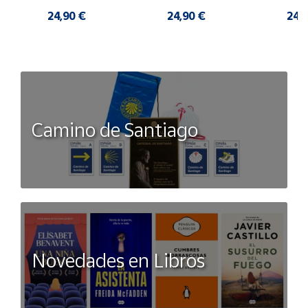
24,90 €
24,90 €
24,
Camino de Santiago
Novedades en Libros