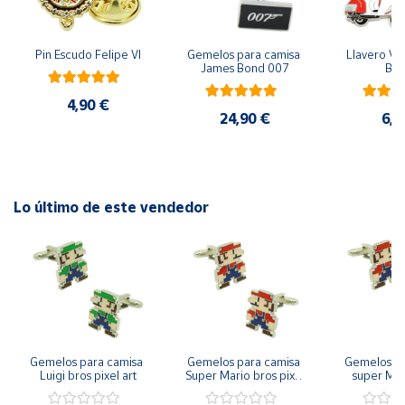
Cuenta
Pin Escudo Felipe VI
Gemelos para camisa 
Llavero Ves
James Bond 007
Bla
Área
4,90 €
cliente
24,90 €
6,9
Ubicación
Lo último de este vendedor
Península
y
Baleares
Canarias,
Ceuta y
Melilla
Gemelos para camisa 
Gemelos para camisa 
Gemelos pa
Luigi bros pixel art
Super Mario bros pixel 
super Mari
art
Luigi pi