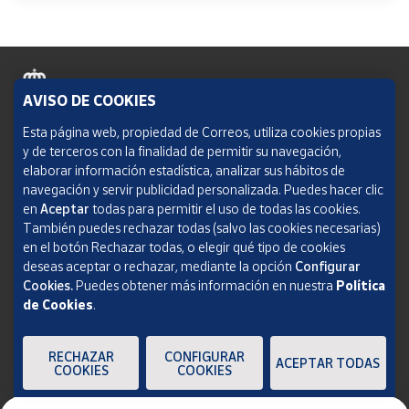
AVISO DE COOKIES
Política de cookies
Esta página web, propiedad de Correos, utiliza cookies propias
y de terceros con la finalidad de permitir su navegación,
Aviso legal
elaborar información estadística, analizar sus hábitos de
navegación y servir publicidad personalizada. Puedes hacer clic
Condiciones del servicio
en
Aceptar
todas para permitir el uso de todas las cookies.
También puedes rechazar todas (salvo las cookies necesarias)
Política de Privacidad Web
en el botón Rechazar todas, o elegir qué tipo de cookies
deseas aceptar o rechazar, mediante la opción
Configurar
Informe de transparencia
Cookies.
Puedes obtener más información en nuestra
Política
de Cookies
.
SOCIEDAD ESTATAL CORREOS Y TELÉGRAFOS, S.A., S.M.E. Todos los derechos
reservados.
RECHAZAR
CONFIGURAR
ACEPTAR TODAS
COOKIES
COOKIES