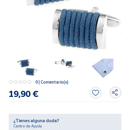
Artesanía
Oficina y
Papelería
Para Canarias,
Ceuta y Melilla
Más
populares
Bono
Cultural
0 | Comentario(s)
Nuestros
19,90 €
vendedores
Las
novedades
de Correos
Market
¿Tienes alguna duda?
Centro de Ayuda