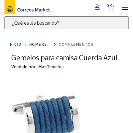
0
Menú
¿Qué estás buscando?
Nuestro
catálogo
Escribe
palabras
INICIO
HOMBRE
COMPLEMENTOS
clave
Alimentación
para
Gemelos para camisa Cuerda Azul
Bebidas
buscar
Ocio y cultura
Vendido por :
MasGemelos
productos
en
Juguetes y
juegos
Correos
Market
Libros y
.
revistas
Merchandising
y regalos
Tienda de
Correos