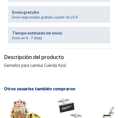
Productos
Solidarios
Envío gratuito
Envío responsable gratuito a partir de 20 €
Ayuda
Tiempo estimado de envío
Centro
Envío en 4 - 7 día(s)
de ayuda
Contacto
Descripción del producto
Gemelos para camisa Cuerda Azul
Vendedores
Mapa de
vendedores
Otros usuarios también compraron
Hazte
vendedor
Área
vendedor