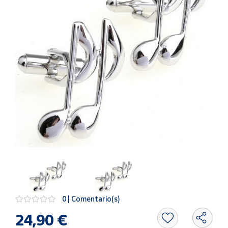
Artesanía
Oficina y
Papelería
Para Canarias,
Ceuta y Melilla
Más
populares
Bono
Cultural
Nuestros
vendedores
Las
novedades
de Correos
0 | Comentario(s)
Market
24,90 €