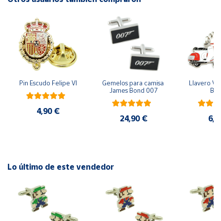
Cuenta
Área
cliente
Pin Escudo Felipe VI
Gemelos para camisa 
Llavero Ves
Ubicación
James Bond 007
Bla
4,90 €
Península
24,90 €
6,9
y
Baleares
Canarias,
Ceuta y
Lo último de este vendedor
Melilla