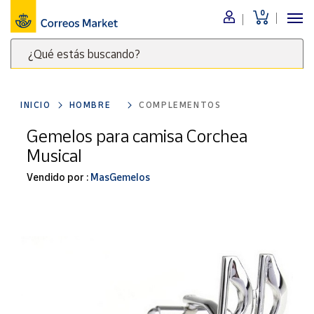
0
Menú
¿Qué estás buscando?
Nuestro
catálogo
Escribe
palabras
INICIO
HOMBRE
COMPLEMENTOS
clave
Alimentación
para
Gemelos para camisa Corchea
Bebidas
buscar
Musical
Ocio y cultura
productos
en
Vendido por :
MasGemelos
Juguetes y
juegos
Correos
Market
Libros y
.
revistas
Merchandising
y regalos
Tienda de
Correos