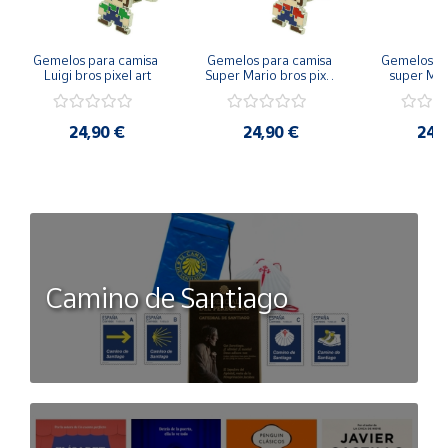
Gemelos para camisa 
Gemelos para camisa 
Gemelos pa
Luigi bros pixel art
Super Mario bros pixel 
super Mari
art
Luigi pi
24,90 €
24,90 €
24,
Camino de Santiago