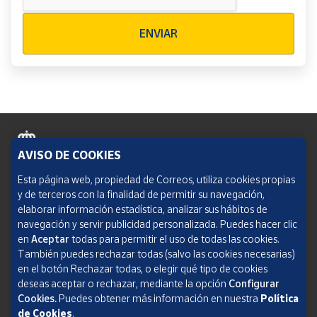
Verificación reCAPTCHA
ENVIAR
AVISO DE COOKIES
Política de cookies
Esta página web, propiedad de Correos, utiliza cookies propias
y de terceros con la finalidad de permitir su navegación,
Aviso legal
elaborar información estadística, analizar sus hábitos de
navegación y servir publicidad personalizada. Puedes hacer clic
Condiciones del servicio
en
Aceptar
todas para permitir el uso de todas las cookies.
También puedes rechazar todas (salvo las cookies necesarias)
Política de Privacidad Web
en el botón Rechazar todas, o elegir qué tipo de cookies
deseas aceptar o rechazar, mediante la opción
Configurar
Informe de transparencia
Cookies.
Puedes obtener más información en nuestra
Política
SOCIEDAD ESTATAL CORREOS Y TELÉGRAFOS, S.A., S.M.E. Todos los derechos
de Cookies
.