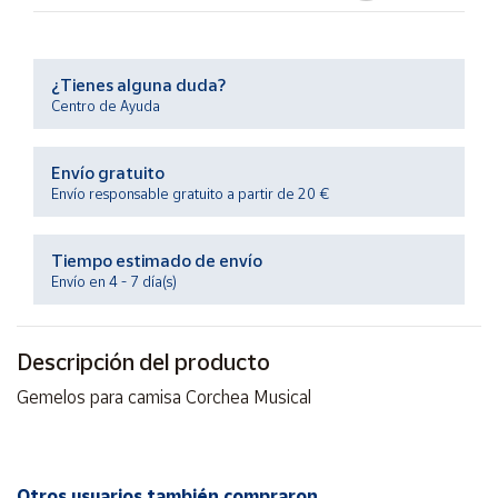
Productos
Solidarios
¿Tienes alguna duda?
Ayuda
Centro de Ayuda
Centro
Envío gratuito
de ayuda
Envío responsable gratuito a partir de 20 €
Contacto
Tiempo estimado de envío
Envío en 4 - 7 día(s)
Vendedores
Mapa de
Descripción del producto
vendedores
Gemelos para camisa Corchea Musical
Hazte
vendedor
Área
vendedor
Otros usuarios también compraron