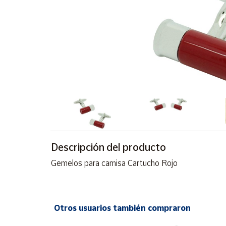
Artesanía
Oficina y
Papelería
Para Canarias,
Ceuta y Melilla
Más
populares
Bono
Cultural
Descripción del producto
Nuestros
vendedores
Gemelos para camisa Cartucho Rojo
Las
novedades
de Correos
Market
Otros usuarios también compraron