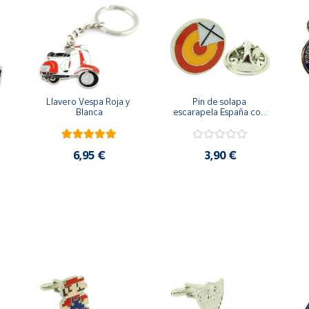
Llavero Vespa Roja y 
Pin de solapa 
Blanca
escarapela España con 
Cruz de San Andrés
6,95 €
3,90 €