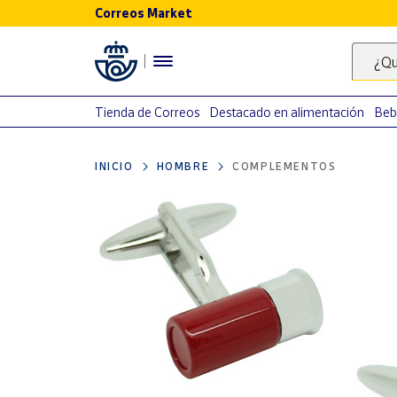
Correos Market
Menú
¿Qu
Nuestro
catálogo
Tienda de Correos
Destacado en alimentación
Beb
Alimentación
INICIO
HOMBRE
COMPLEMENTOS
Bebidas
Ocio y cultura
Juguetes y
juegos
Libros y
revistas
Merchandising
y regalos
Tienda de
Correos