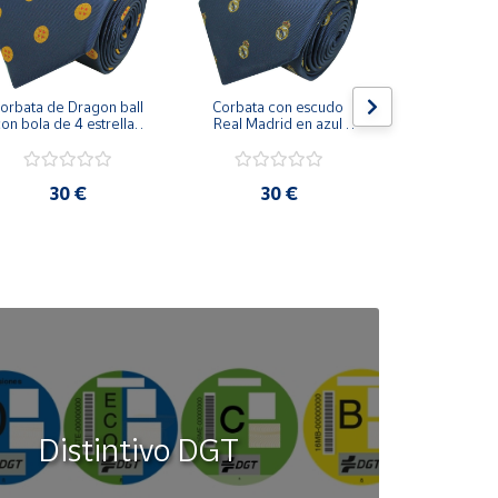
orbata de Dragon ball 
Corbata con escudo 
Corbata Cohe
on bola de 4 estrellas 
Real Madrid en azul 
en azul 
azul marino
marino
30 €
30 €
30
Distintivo DGT