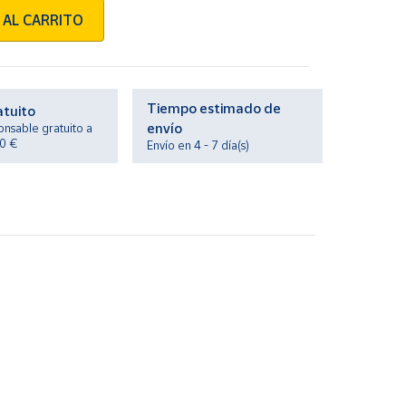
 AL CARRITO
Tiempo estimado de
atuito
envío
onsable gratuito a
20 €
Envío en 4 - 7 día(s)