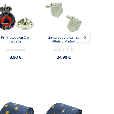
Pin Protección Civil 
Gemelos para camisa 
Pin Escarape
España
Atlético Madrid 
Plateado
3,9
3,90 €
24,90 €