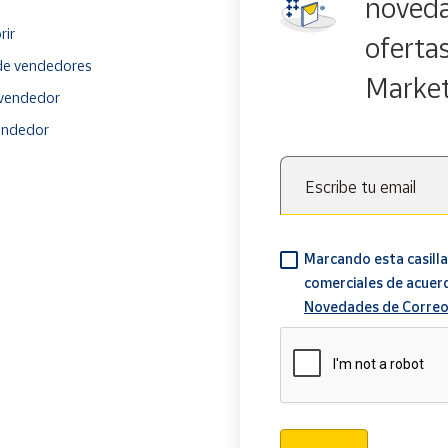
noveda
rir
oferta
e vendedores
Marke
vendedor
endedor
Escribe tu email
Marcando esta casilla
comerciales de acuer
Novedades de Correo
Verificación reCAPTCH