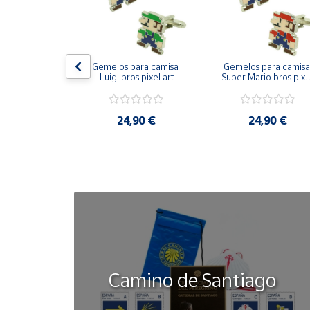
Cuenta
on bandera 
Gemelos para camisa 
Gemelos para camisa 
Área
ástica - Toro
Luigi bros pixel art
Super Mario bros pixel
cliente
art
50 €
24,90 €
24,90 €
Ubicación
Península
y
Baleares
Canarias,
Ceuta y
Melilla
Camino de Santiago