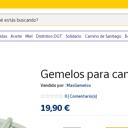
é estás buscando?
Escribe
palabras
clave
idas
Aceite
Miel
Distintivo DGT
Solidario
Camino de Santiago
B
para
buscar
productos
en
Gemelos para cam
Correos
Market
.
Vendido por :
MasGemelos
0 | Comentario(s)
19,90 €