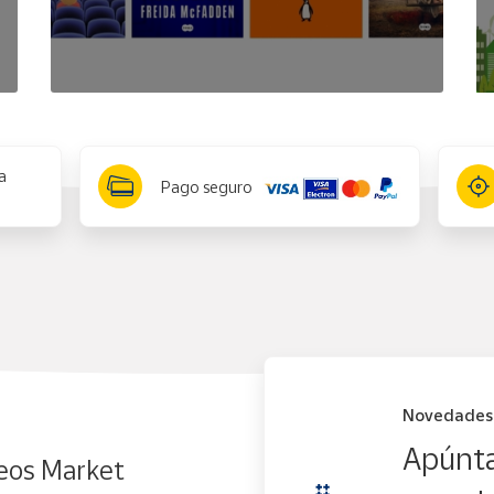
a
Pago seguro
Novedades
Apúnta
eos Market