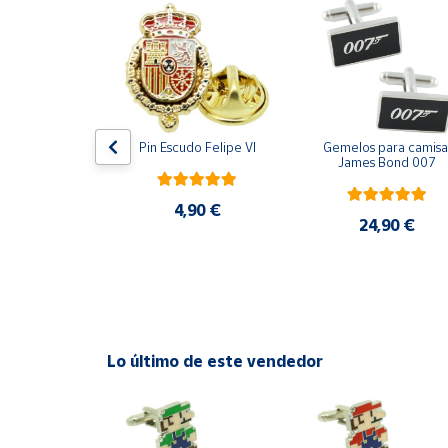
Productos
Solidarios
Ayuda
Centro
ara camisa 
Pin Escudo Felipe VI
Gemelos para camisa 
de ayuda
Bomberos 3D 
James Bond 007
acero
Contacto
4,90 €
,90 €
24,90 €
Vendedores
Mapa de
vendedores
Lo último de este vendedor
Hazte
vendedor
Área
vendedor