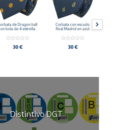
orbata de Dragon ball 
Corbata con escudo 
Corbata Cohe
on bola de 4 estrellas 
Real Madrid en azul 
en azul 
azul marino
marino
30 €
30 €
30
Distintivo DGT