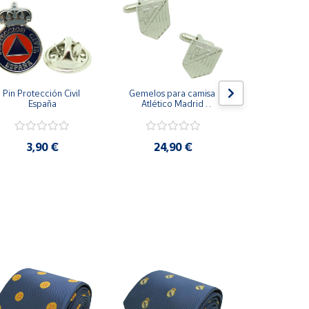
Pin Protección Civil 
Gemelos para camisa 
Pin Escarape
España
Atlético Madrid 
Plateado
3,9
3,90 €
24,90 €