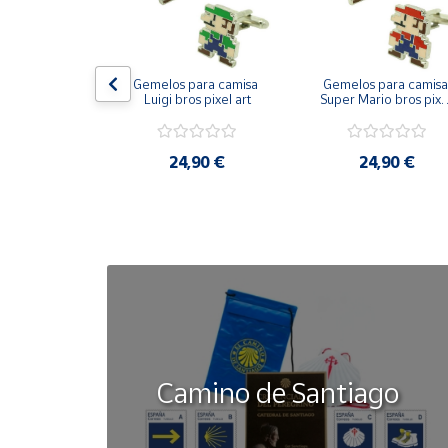
Cuenta
on bandera 
Gemelos para camisa 
Gemelos para camisa 
ástica - Toro
Luigi bros pixel art
Super Mario bros pixel
Área
art
cliente
50 €
24,90 €
24,90 €
Ubicación
Península
y
Baleares
Canarias,
Ceuta y
Melilla
Camino de Santiago