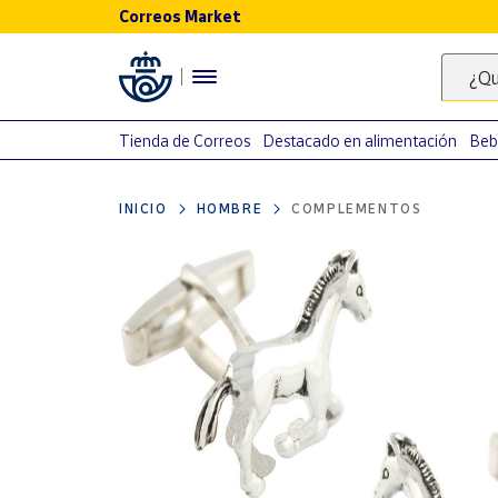
Correos Market
Menú
¿Qu
Nuestro
catálogo
Tienda de Correos
Destacado en alimentación
Beb
Alimentación
INICIO
HOMBRE
COMPLEMENTOS
Bebidas
Ocio y cultura
Juguetes y
juegos
Libros y
revistas
Merchandising
y regalos
Tienda de
Correos