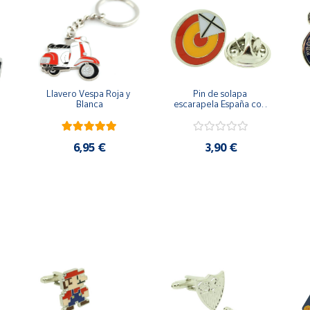
Llavero Vespa Roja y 
Pin de solapa 
Blanca
escarapela España con 
Cruz de San Andrés
6,95 €
3,90 €