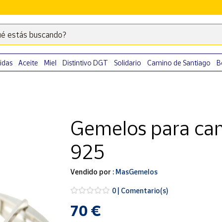
é estás buscando?
Escribe
palabras
clave
idas
Aceite
Miel
Distintivo DGT
Solidario
Camino de Santiago
B
para
buscar
productos
en
Gemelos para cam
Correos
Market
925
.
Vendido por :
MasGemelos
0 | Comentario(s)
70 €