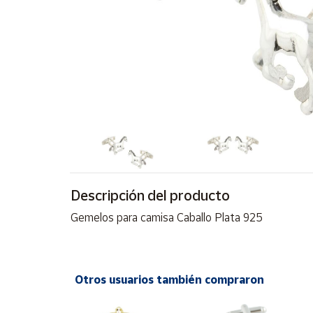
Artesanía
Oficina y
Papelería
Para Canarias,
Ceuta y Melilla
Más
populares
Bono
Cultural
Descripción del producto
Nuestros
Gemelos para camisa Caballo Plata 925
vendedores
Las
novedades
de Correos
Otros usuarios también compraron
Market