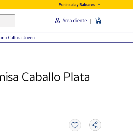
Península y Baleares
0
Área cliente
ono Cultural Joven
isa Caballo Plata