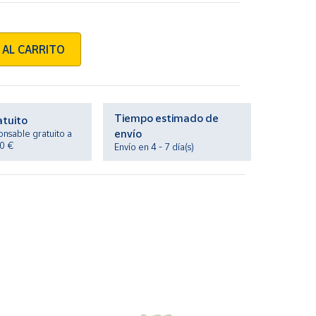
 AL CARRITO
Tiempo estimado de
atuito
envío
onsable gratuito a
20 €
Envío en 4 - 7 día(s)