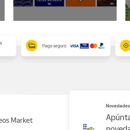
a
Pago seguro
Novedades
Apúnta
eos Market
noveda