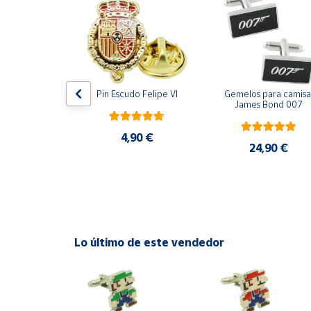
Productos
Solidarios
Ayuda
ara camisa 
Pin Escudo Felipe VI
Gemelos para camisa 
Centro
Bomberos 3D 
James Bond 007
de ayuda
acero
Contacto
4,90 €
,90 €
24,90 €
Vendedores
Mapa de
vendedores
Lo último de este vendedor
Hazte
vendedor
Área
vendedor