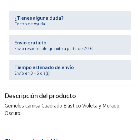
Productos
Solidarios
¿Tienes alguna duda?
Centro de Ayuda
Ayuda
Envío gratuito
Centro
Envío responsable gratuito a partir de 20 €
de ayuda
Contacto
Tiempo estimado de envío
Envío en 3 - 6 día(s)
Vendedores
Descripción del producto
Mapa de
vendedores
Gemelos camisa Cuadrado Elástico Violeta y Morado
Oscuro
Hazte
vendedor
Área
vendedor