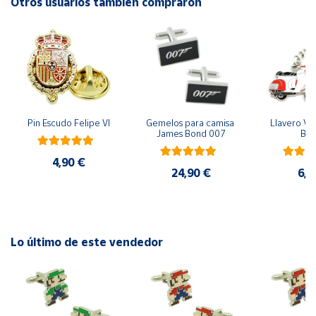
Otros usuarios también compraron
Cuenta
Área
cliente
Pin Escudo Felipe VI
Gemelos para camisa 
Llavero Ves
Ubicación
James Bond 007
Bla
4,90 €
Península
24,90 €
6,9
y
Baleares
Canarias,
Ceuta y
Melilla
Lo último de este vendedor