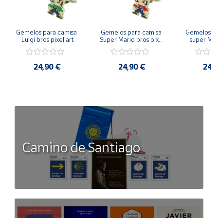
Gemelos para camisa 
Gemelos para camisa 
Gemelos pa
Luigi bros pixel art
Super Mario bros pixel 
super Mari
art
Luigi pi
24,90 €
24,90 €
24,
Camino de Santiago