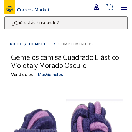
0
Menú
¿Qué estás buscando?
Nuestro
catálogo
Escribe
palabras
INICIO
HOMBRE
COMPLEMENTOS
clave
Alimentación
para
Gemelos camisa Cuadrado Elástico
Bebidas
buscar
Violeta y Morado Oscuro
Ocio y cultura
productos
en
Vendido por :
MasGemelos
Juguetes y
juegos
Correos
Market
Libros y
.
revistas
Merchandising
y regalos
Tienda de
Correos