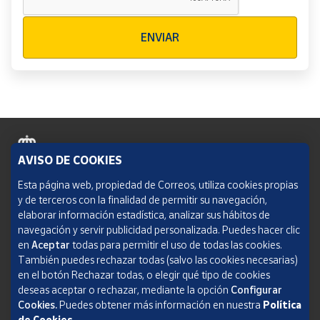
Verificación reCAPTCHA
ENVIAR
AVISO DE COOKIES
Política de cookies
Esta página web, propiedad de Correos, utiliza cookies propias
y de terceros con la finalidad de permitir su navegación,
Aviso legal
elaborar información estadística, analizar sus hábitos de
navegación y servir publicidad personalizada. Puedes hacer clic
Condiciones del servicio
en
Aceptar
todas para permitir el uso de todas las cookies.
También puedes rechazar todas (salvo las cookies necesarias)
Política de Privacidad Web
en el botón Rechazar todas, o elegir qué tipo de cookies
deseas aceptar o rechazar, mediante la opción
Configurar
Informe de transparencia
Cookies.
Puedes obtener más información en nuestra
Política
de Cookies
.
SOCIEDAD ESTATAL CORREOS Y TELÉGRAFOS, S.A., S.M.E. Todos los derechos