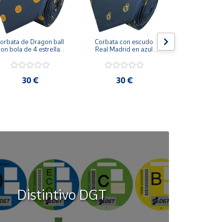
orbata de Dragon ball 
Corbata con escudo 
Corbata Cohe
on bola de 4 estrellas 
Real Madrid en azul 
en azul 
azul marino
marino
30 €
30 €
30
Distintivo DGT