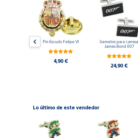
Productos
Solidarios
Ayuda
ara camisa 
Pin Escudo Felipe VI
Gemelos para camisa 
Centro
Bomberos 3D 
James Bond 007
de ayuda
acero
Contacto
4,90 €
,90 €
24,90 €
Vendedores
Mapa de
vendedores
Lo último de este vendedor
Hazte
vendedor
Área
vendedor