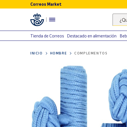
Correos Market
Menú
¿Qu
Nuestro
catálogo
Tienda de Correos
Destacado en alimentación
Beb
Alimentación
INICIO
HOMBRE
COMPLEMENTOS
Bebidas
Ocio y cultura
Juguetes y
juegos
Libros y
revistas
Merchandising
y regalos
Tienda de
Correos