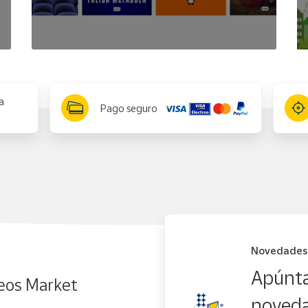
a
Pago seguro
Novedades
Apúnta
eos Market
noveda