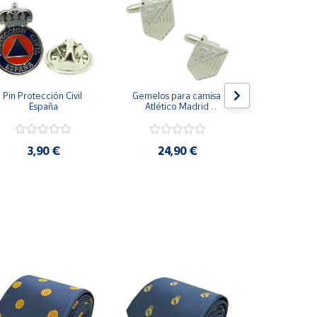
Pin Protección Civil 
Gemelos para camisa 
Pin Escarape
España
Atlético Madrid 
Plateado
3,9
3,90 €
24,90 €