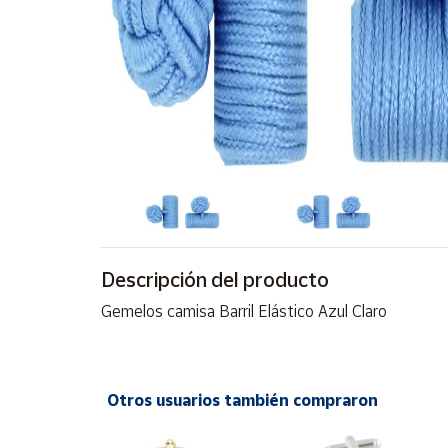
Artesanía
Oficina y
Papelería
Para Canarias,
Ceuta y Melilla
Más
populares
Bono
Cultural
Descripción del producto
Nuestros
Gemelos camisa Barril Elástico Azul Claro
vendedores
Las
novedades
de Correos
Otros usuarios también compraron
Market