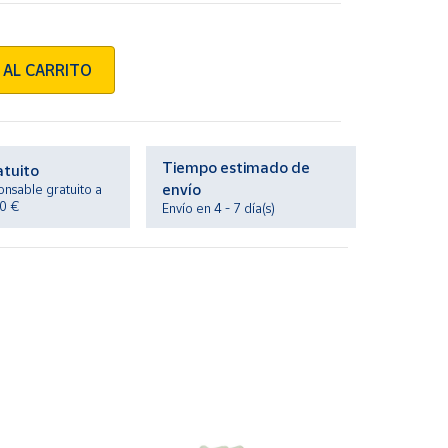
 AL CARRITO
Tiempo estimado de
atuito
envío
onsable gratuito a
20 €
Envío en 4 - 7 día(s)