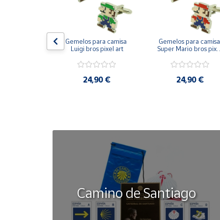
Cuenta
on bandera 
Gemelos para camisa 
Gemelos para camisa 
ástica - Toro
Luigi bros pixel art
Super Mario bros pixel
Área
art
cliente
50 €
24,90 €
24,90 €
Ubicación
Península
y
Baleares
Canarias,
Ceuta y
Melilla
Camino de Santiago