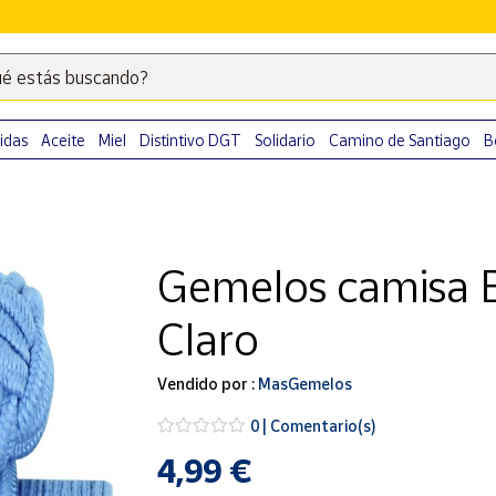
é estás buscando?
Escribe
palabras
clave
idas
Aceite
Miel
Distintivo DGT
Solidario
Camino de Santiago
B
para
buscar
productos
en
Gemelos camisa Ba
Correos
Market
Claro
.
Vendido por :
MasGemelos
0 | Comentario(s)
4,99 €