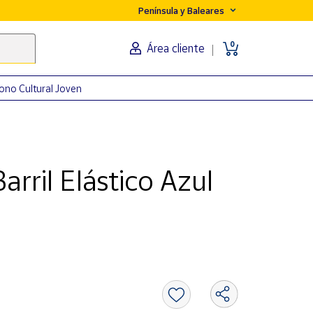
Península y Baleares
0
Área cliente
ono Cultural Joven
rril Elástico Azul