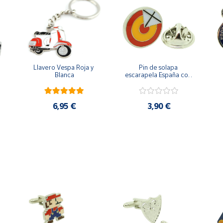
Llavero Vespa Roja y 
Pin de solapa 
Blanca
escarapela España con 
Cruz de San Andrés
6,95 €
3,90 €