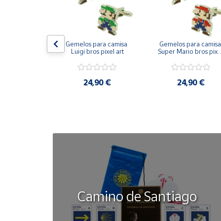
Cuenta
on bandera 
Gemelos para camisa 
Gemelos para camisa 
Área
ástica - Toro
Luigi bros pixel art
Super Mario bros pixel
cliente
art
50 €
24,90 €
24,90 €
Ubicación
Península
y
Baleares
Canarias,
Ceuta y
Melilla
Camino de Santiago