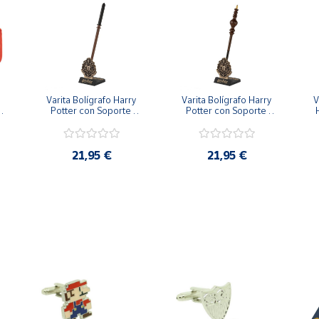
Varita Bolígrafo Harry 
Varita Bolígrafo Harry 
V
Potter con Soporte 
Potter con Soporte 
Escudo Hogwarts de 
Escudo Hogwarts de 
Draco Malfoy +-25cm
Mc Gonagall +-25cm
21,95 €
21,95 €