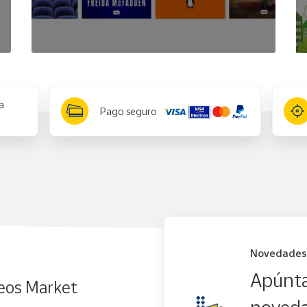
a
Pago seguro
Novedades
Apúnta
eos Market