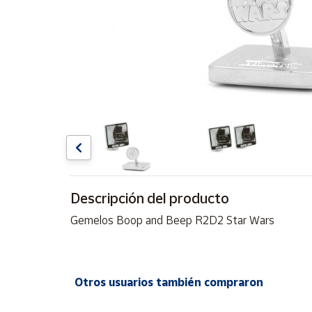
Artesanía
Oficina y
Papelería
Para Canarias,
Ceuta y Melilla
Más
populares
Bono
Cultural
Descripción del producto
Nuestros
Gemelos Boop and Beep R2D2 Star Wars
vendedores
Las
novedades
de Correos
Otros usuarios también compraron
Market