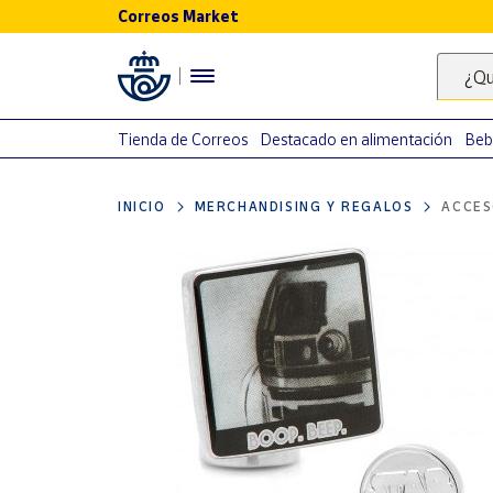
Correos Market
Menú
¿Qu
Nuestro
catálogo
Tienda de Correos
Destacado en alimentación
Beb
Alimentación
INICIO
MERCHANDISING Y REGALOS
ACCES
Bebidas
Ocio y cultura
Juguetes y
juegos
Libros y
revistas
Merchandising
y regalos
Tienda de
Correos