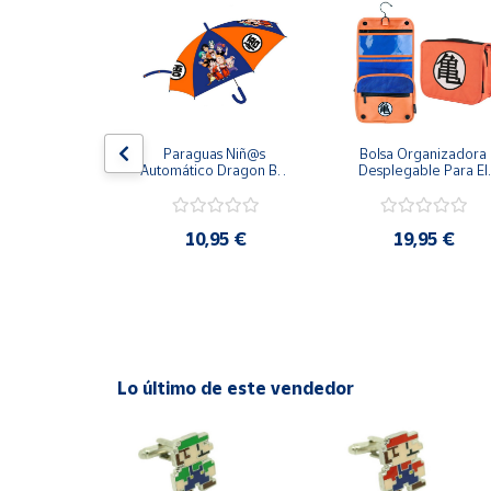
Productos
Solidarios
Ayuda
Roja Super 
Paraguas Niñ@s 
Bolsa Organizadora 
Centro
o Bros.
Automático Dragon Ball 
Desplegable Para El 
de ayuda
Goku y Compañía 48 
Coche Dragon Ball
cm y 78 cm Diámetro
Contacto
90 €
10,95 €
19,95 €
Vendedores
Mapa de
vendedores
Lo último de este vendedor
Hazte
vendedor
Área
vendedor