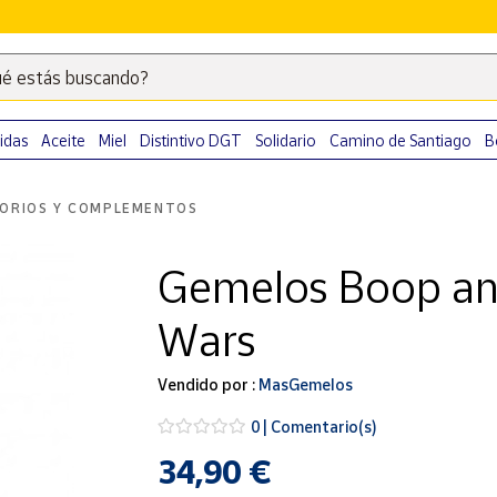
é estás buscando?
Escribe
palabras
clave
idas
Aceite
Miel
Distintivo DGT
Solidario
Camino de Santiago
B
para
buscar
ORIOS Y COMPLEMENTOS
productos
en
Gemelos Boop an
Correos
Market
Wars
.
Vendido por :
MasGemelos
0 | Comentario(s)
34,90 €