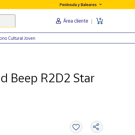
Península y Baleares
0
Área cliente
ono Cultural Joven
d Beep R2D2 Star