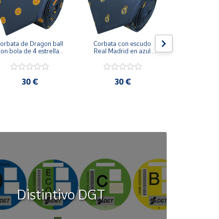
orbata de Dragon ball 
Corbata con escudo 
Corbata Cohe
on bola de 4 estrellas 
Real Madrid en azul 
en azul 
azul marino
marino
30 €
30 €
30
Distintivo DGT