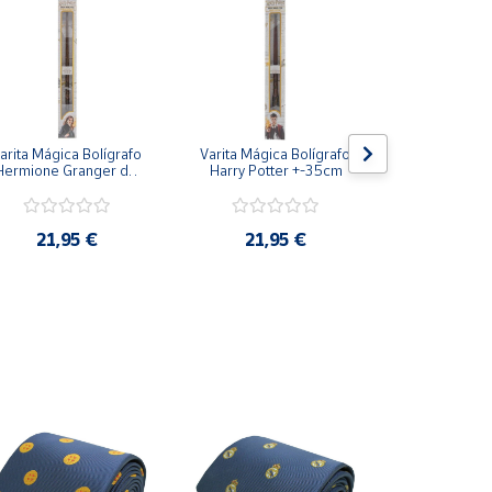
arita Mágica Bolígrafo 
Varita Mágica Bolígrafo 
Varita Bolígr
Hermione Granger de 
Harry Potter +-35cm
Potter de 
Harry Potter +-35cm
Snape 
21,95 €
21,95 €
16,9