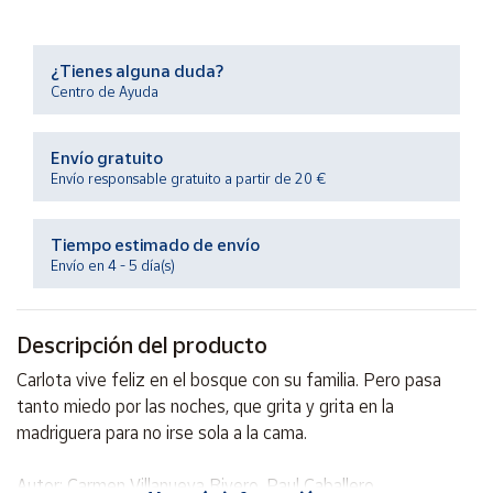
Productos
Solidarios
¿Tienes alguna duda?
Centro de Ayuda
Ayuda
Envío gratuito
Centro
de ayuda
Envío responsable gratuito a partir de 20 €
Contacto
Tiempo estimado de envío
Envío en 4 - 5 día(s)
Vendedores
Descripción del producto
Mapa de
vendedores
Carlota vive feliz en el bosque con su familia. Pero pasa
Hazte
tanto miedo por las noches, que grita y grita en la
vendedor
madriguera para no irse sola a la cama.
Área
vendedor
Autor: Carmen Villanueva Rivero, Paul Caballero