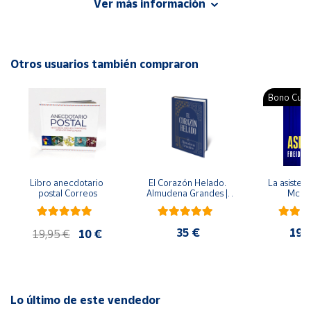
Ver más información
Editorial: Fortuna
ISBN: 9788494309441
Cuenta
Idioma: Español
Otros usuarios también compraron
Área
cliente
Bono Cultu
Ubicación
Península
y
Libro anecdotario 
El Corazón Helado. 
La asistent
Baleares
postal Correos
Almudena Grandes | 
McFa
Edición especial de 
Canarias,
lujo | Libro con sello y 
matasellos
Ceuta y
35 €
19,
19,95 €
10 €
Melilla
Lo último de este vendedor