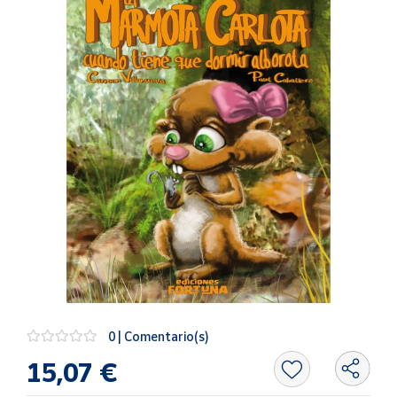
Artesanía
Oficina y
Papelería
Para Canarias,
Ceuta y Melilla
Más
populares
Bono
Cultural
Nuestros
vendedores
Las
novedades
0 | Comentario(s)
de Correos
Market
15,07 €