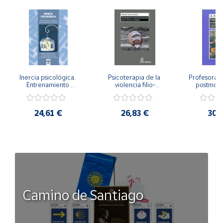
Inercia psicológica. 
Psicoterapia de la 
Profesorado,
Entrenamiento 
violencia filio-
postmode
Emocional para la 
parental. Entre el 
Cambian los
Igualdad de Género.
secreto y la 
cambi
vergüenza.
profes
24,61 €
26,83 €
30,
Camino de Santiago