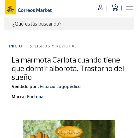
0
Menú
¿Qué estás buscando?
Nuestro
catálogo
Escribe
palabras
INICIO
LIBROS Y REVISTAS
clave
Alimentación
para
La marmota Carlota cuando tiene
Bebidas
buscar
que dormir alborota. Trastorno del
Ocio y cultura
productos
sueño
en
Juguetes y
juegos
Correos
Vendido por :
Espacio Logopédico
Market
Libros y
Marca :
Fortuna
.
revistas
Merchandising
y regalos
Tienda de
Correos