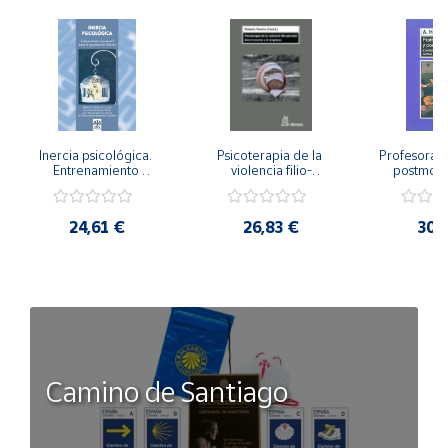
Inercia psicológica. 
Psicoterapia de la 
Profesorado,
Entrenamiento 
violencia filio-
postmode
Emocional para la 
parental. Entre el 
Cambian los
Igualdad de Género.
secreto y la 
cambi
vergüenza.
profes
24,61 €
26,83 €
30,
Camino de Santiago