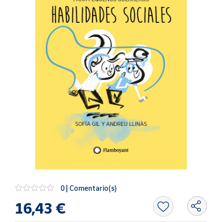
Artesanía
Oficina y
Papelería
Para Canarias,
Ceuta y Melilla
Más
populares
Bono
Cultural
Nuestros
vendedores
Las
novedades
0 | Comentario(s)
de Correos
Market
16,43 €