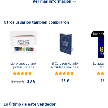
Ver más información
ISBN: 9788418304644
Idioma: Español
Cuenta
Otros usuarios también compraron
Área
cliente
Bono Cultu
Ubicación
Península
y
Libro anecdotario 
El Corazón Helado. 
La asistent
Baleares
postal Correos
Almudena Grandes | 
McFa
Edición especial de 
Canarias,
lujo | Libro con sello y 
matasellos
Ceuta y
35 €
19,
19,95 €
10 €
Melilla
Lo último de este vendedor