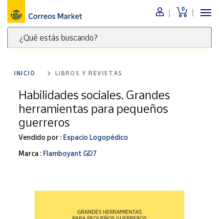
0
Menú
¿Qué estás buscando?
Nuestro
catálogo
Escribe
palabras
INICIO
LIBROS Y REVISTAS
clave
Alimentación
para
Habilidades sociales. Grandes
Bebidas
buscar
herramientas para pequeños
Ocio y cultura
productos
guerreros
en
Juguetes y
juegos
Correos
Vendido por :
Espacio Logopédico
Market
Libros y
Marca :
Flamboyant GD7
.
revistas
Merchandising
y regalos
Tienda de
Correos