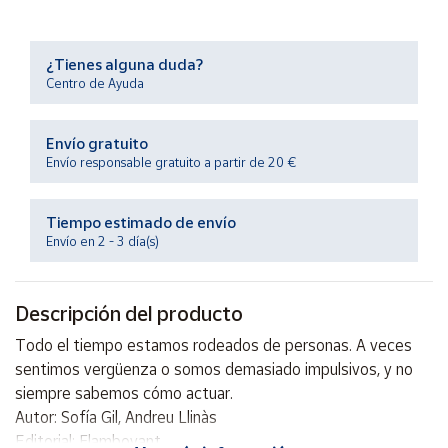
Productos
Solidarios
¿Tienes alguna duda?
Centro de Ayuda
Ayuda
Envío gratuito
Centro
de ayuda
Envío responsable gratuito a partir de 20 €
Contacto
Tiempo estimado de envío
Envío en 2 - 3 día(s)
Vendedores
Descripción del producto
Mapa de
vendedores
Todo el tiempo estamos rodeados de personas. A veces
Hazte
sentimos vergüenza o somos demasiado impulsivos, y no
vendedor
siempre sabemos cómo actuar.
Área
Autor: Sofía Gil, Andreu Llinàs
vendedor
Editorial: Flamboyant