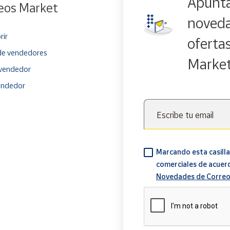
Apúnta
eos Market
noveda
rir
oferta
e vendedores
Marke
vendedor
endedor
Escribe tu email
Marcando esta casilla
comerciales de acuer
Novedades de Correo