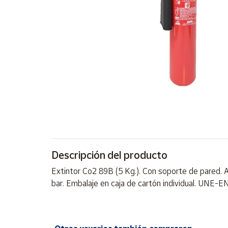
Artesanía
Oficina y
Papelería
Para Canarias,
Ceuta y Melilla
Más
populares
Bono
Cultural
Descripción del producto
Nuestros
vendedores
Extintor Co2 89B (5 Kg.). Con soporte de pared. A
Las
bar. Embalaje en caja de cartón individual. UNE-
novedades
de Correos
Market