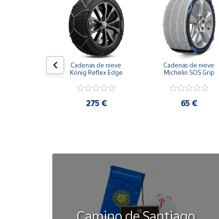
Cuenta
Área
cliente
obilla 
Cadenas de nieve 
Cadenas de nieve 
brisas brazo 
König Reflex Edge
Michelin SOS Grip
tálico
Ubicación
28 €
275 €
65 €
Península
y
Baleares
Canarias,
Ceuta y
Melilla
Camino de Santiago