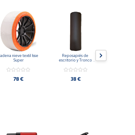
adena nieve textil Isse 
Reposapiés de 
Respaldo de
Super
escritorio y Tronco 
para veh
propioceptivo eutonía 
transpira
5p con funda
refrescant
coloca
78 €
38 €
17,2