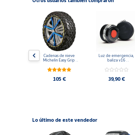
Otros usuarios también compraron
Productos
Solidarios
Ayuda
Centro
de ayuda
e volante 
Cadenas de nieve 
Luz de emergencia, 
Contacto
iel negro
Michelin Easy Grip 
baliza v16 
Evolution
geolocalizada - 
seguridad y visibilidad
en la carretera - con 
Vendedores
funda protectora
,71 €
105 €
39,90 €
Mapa de
vendedores
Hazte
vendedor
Lo último de este vendedor
Área
vendedor