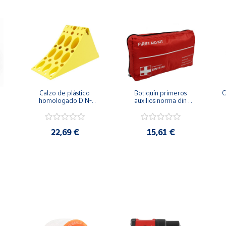
Calzo de plástico 
Botiquín primeros 
C
homologado DIN-
auxilios norma din 
76051 especial 
13164
 
furgonetas
22,69 €
15,61 €