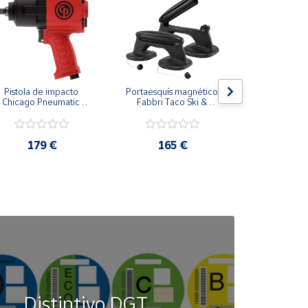
Pistola de impacto 
Portaesquís magnético 
Portaesquí
Chicago Pneumatic 
Fabbri Taco Ski & 
Snow
CP7741 1/2"
Board
179 €
165 €
189
Distintivo DGT