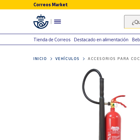
Correos Market
Menú
¿Qu
Nuestro
catálogo
Tienda de Correos
Destacado en alimentación
Beb
Alimentación
INICIO
VEHÍCULOS
ACCESORIOS PARA COC
Bebidas
Ocio y cultura
Juguetes y
juegos
Libros y
revistas
Merchandising
y regalos
Tienda de
Correos