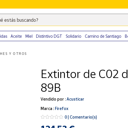
é estás buscando?
Escribe
palabras
clave
idas
Aceite
Miel
Distintivo DGT
Solidario
Camino de Santiago
B
para
buscar
HES Y OTROS
productos
en
Extintor de C02 d
Correos
Market
89B
.
Vendido por :
Acusticar
Marca :
Firefox
0 | Comentario(s)