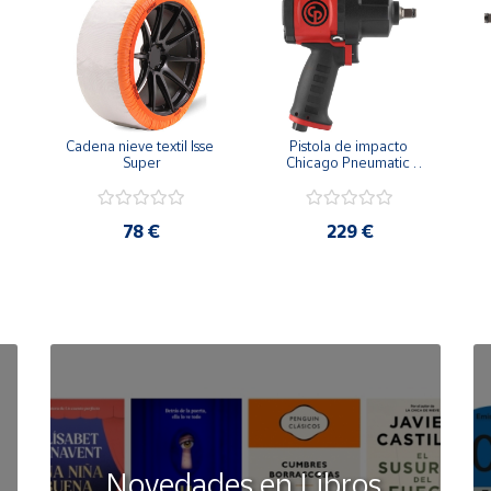
Cadena nieve textil Isse 
Pistola de impacto 
Super
Chicago Pneumatic 
CP7748 1/2"
78 €
229 €
Novedades en Libros