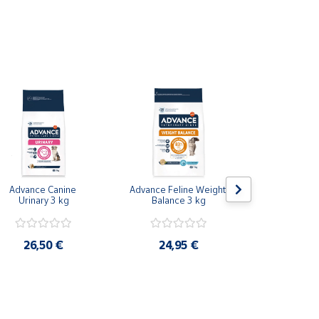
Advance Canine 
Advance Feline Weight 
HPM Dog Ur
Urinary 3 kg
Balance 3 kg
Disolution & 
- 3 
26,50 €
24,95 €
36,9