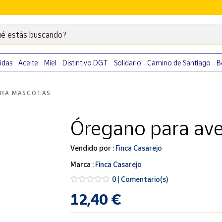
é estás buscando?
Escribe
palabras
clave
idas
Aceite
Miel
Distintivo DGT
Solidario
Camino de Santiago
B
para
buscar
ARA MASCOTAS
productos
en
Óregano para av
Correos
Market
.
Vendido por :
Finca Casarejo
Marca :
Finca Casarejo
0 | Comentario(s)
12,40 €