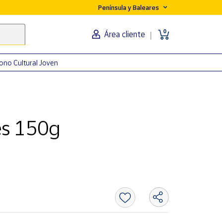
Península y Baleares
0
Área cliente
ono Cultural Joven
es 150g