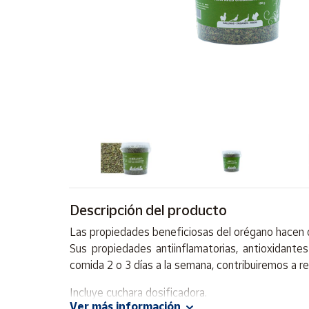
Artesanía
Oficina y
Papelería
Para Canarias,
Ceuta y Melilla
Más
populares
Bono
Cultural
Descripción del producto
Nuestros
vendedores
Las propiedades beneficiosas del orégano hacen 
Las
Sus propiedades antiinflamatorias, antioxidante
novedades
comida 2 o 3 días a la semana, contribuiremos a r
de Correos
Market
Incluye cuchara dosificadora.
Ver más información