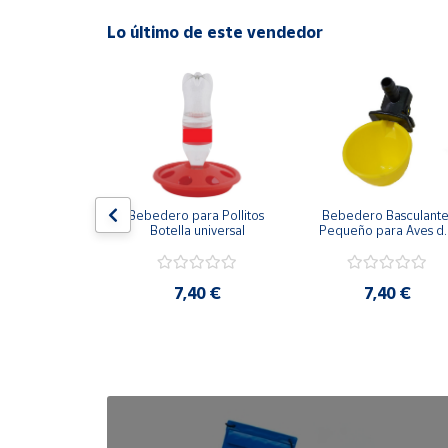
Lo último de este vendedor
Cuenta
Área
cliente
Ubicación
 Arbolito 
Bebedero para Pollitos 
Bebedero Basculante
queño
Botella universal
Pequeño para Aves de
Península
corral
y
Baleares
,40 €
7,40 €
7,40 €
Canarias,
Ceuta y
Melilla