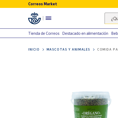
Correos Market
Menú
¿Qu
Nuestro
catálogo
Tienda de Correos
Destacado en alimentación
Beb
Alimentación
INICIO
MASCOTAS Y ANIMALES
COMIDA P
Bebidas
Ocio y cultura
Juguetes y
juegos
Libros y
revistas
Merchandising
y regalos
Tienda de
Correos