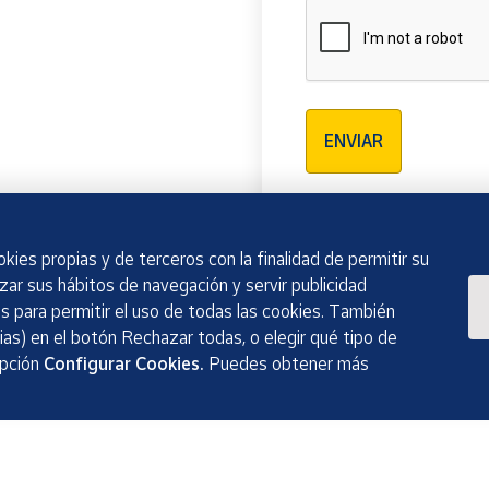
Verificación reCAPTCH
ENVIAR
kies propias y de terceros con la finalidad de permitir su
izar sus hábitos de navegación y servir publicidad
 para permitir el uso de todas las cookies. También
as) en el botón Rechazar todas, o elegir qué tipo de
opción
Configurar Cookies.
Puedes obtener más