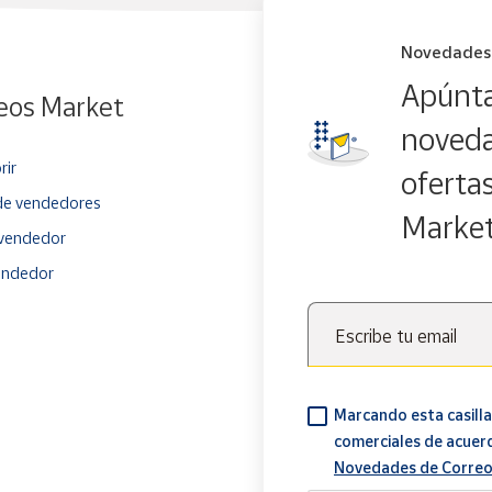
Novedades
Apúnta
eos Market
noveda
rir
oferta
e vendedores
Marke
vendedor
endedor
Escribe tu email
Marcando esta casilla
comerciales de acuer
Novedades de Correo