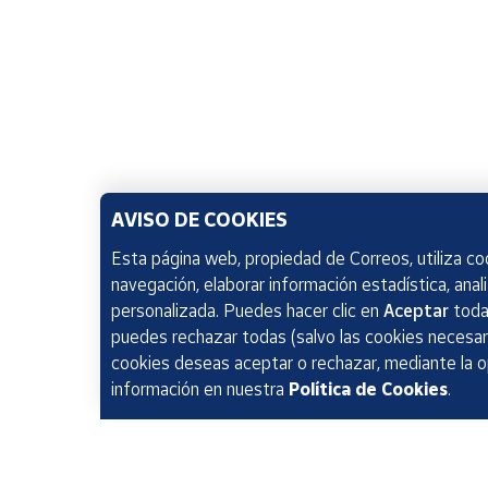
AVISO DE COOKIES
Esta página web, propiedad de Correos, utiliza coo
navegación, elaborar información estadística, anal
personalizada. Puedes hacer clic en
Aceptar
todas
puedes rechazar todas (salvo las cookies necesari
cookies deseas aceptar o rechazar, mediante la 
información en nuestra
Política de Cookies
.