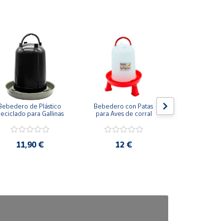
Bebedero de Plástico 
Bebedero con Patas 
Bebedero 
eciclado para Gallinas
para Aves de corral
Patas para
corr
11,90 €
12 €
17,4