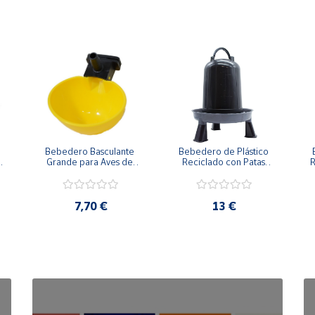
 
Bebedero Basculante 
Bebedero de Plástico 
 
Grande para Aves de 
Reciclado con Patas 
R
corral
para Gallinas
7,70 €
13 €