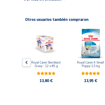
Productos
Solidarios
Otros usuarios también compraron
Ayuda
Centro
de ayuda
Contacto
Vendedores
Digestive 
Royal Canin Sterilised 
Royal Canin X-Small 
 G1 - 3 Kg
Gravy - 12 x 85 g
Puppy 1,5 kg
Mapa de
vendedores
,41 €
13,80 €
13,95 €
Hazte
vendedor
Área
vendedor