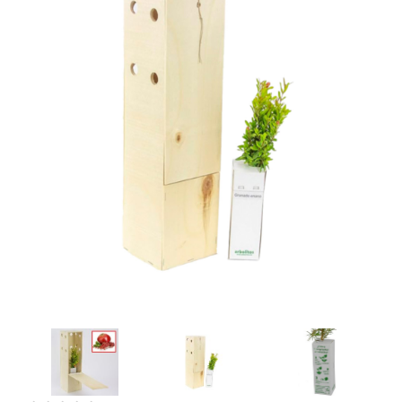
Artesanía
Oficina y
Papelería
Para Canarias,
Ceuta y Melilla
Más
populares
Bono
Cultural
Nuestros
vendedores
Las
novedades
de Correos
Market