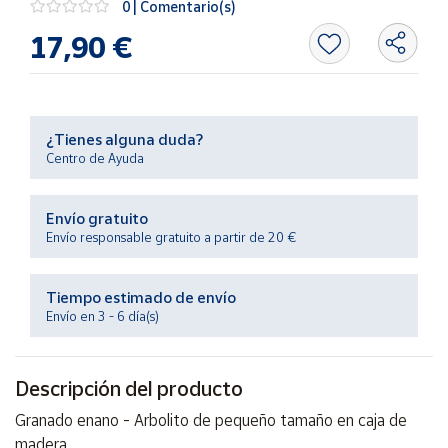
0 | Comentario(s)
Productos
Solidarios
17,90 €
Ayuda
¿Tienes alguna duda?
Centro
Centro de Ayuda
de ayuda
Contacto
Envío gratuito
Envío responsable gratuito a partir de 20 €
Vendedores
Tiempo estimado de envío
Mapa de
Envío en 3 - 6 día(s)
vendedores
Hazte
vendedor
Descripción del producto
Área
Granado enano - Arbolito de pequeño tamaño en caja de
vendedor
madera