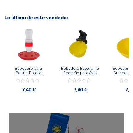
Lo último de este vendedor
Bebedero para 
Bebedero Basculante 
Bebedero B
Pollitos Botella 
Pequeño para Aves 
Grande par
universal
de corral
cor
7,40 €
7,40 €
7,7