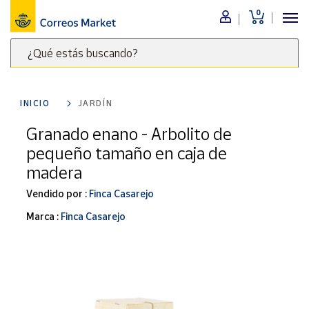
0
Menú
¿Qué estás buscando?
Nuestro
catálogo
Escribe
palabras
INICIO
JARDÍN
clave
Alimentación
para
Granado enano - Arbolito de
Bebidas
buscar
pequeño tamaño en caja de
Ocio y cultura
productos
madera
en
Juguetes y
juegos
Correos
Vendido por :
Finca Casarejo
Market
Libros y
Marca :
Finca Casarejo
.
revistas
Merchandising
y regalos
Tienda de
Correos