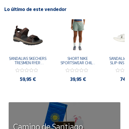
Lo último de este vendedor
SANDALIAS SKECHERS 
SHORT NIKE 
SANDALIAS 
TRESMEN RYER 
SPORTSWEAR CHILL 
SLIP-INS U
MARRON CHOCOLATE 
TERRY VERDE II3980-
3.0 NEVER
205112-CHOC 
006 PANTALONES 
BLANCO
HOMBRE SANDALIAS 
CORTOS MUJER
119975
59,95 €
39,95 €
74,
COMODAS
SANDALIAS
MU
Camino de Santiago