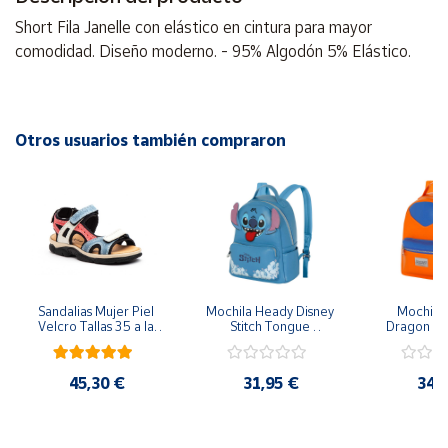
Short Fila Janelle con elástico en cintura para mayor
Cuenta
comodidad. Diseño moderno. - 95% Algodón 5% Elástico.
Área
cliente
Otros usuarios también compraron
Ubicación
Península
y
Baleares
Canarias,
Sandalias Mujer Piel 
Mochila Heady Disney 
Mochila  
Ceuta y
Velcro Tallas 35 a la 
Stitch Tongue 
Dragon Bal
41
29x24.5x15 cm
Goku 29x
Melilla
45,30 €
31,95 €
34,