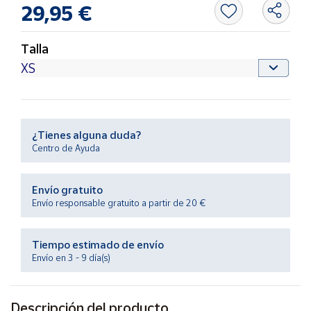
Productos
29,95 €
Solidarios
Talla
Ayuda
Centro
de ayuda
¿Tienes alguna duda?
Contacto
Centro de Ayuda
Vendedores
Envío gratuito
Envío responsable gratuito a partir de 20 €
Mapa de
vendedores
Tiempo estimado de envío
Hazte
Envío en 3 - 9 día(s)
vendedor
Área
vendedor
Descripción del producto