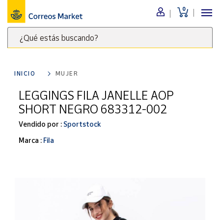
0
Menú
¿Qué estás buscando?
Nuestro
catálogo
Escribe
palabras
INICIO
MUJER
clave
Alimentación
para
LEGGINGS FILA JANELLE AOP
Bebidas
buscar
SHORT NEGRO 683312-002
Ocio y cultura
productos
en
Vendido por :
Sportstock
Juguetes y
juegos
Correos
Marca :
Fila
Market
Libros y
.
revistas
Merchandising
y regalos
Tienda de
Correos