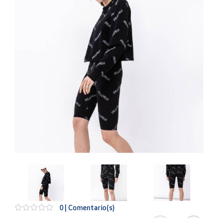
Artesanía
Oficina y
Papelería
Para Canarias,
Ceuta y Melilla
Más
populares
Bono
Cultural
Nuestros
vendedores
Las
novedades
de Correos
Market
0 | Comentario(s)