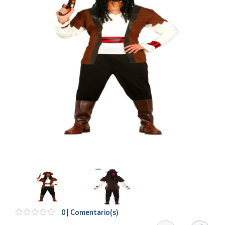
Artesanía
Oficina y
Papelería
Para Canarias,
Ceuta y Melilla
Más
populares
Bono
Cultural
Nuestros
vendedores
Las
novedades
de Correos
Market
0 | Comentario(s)