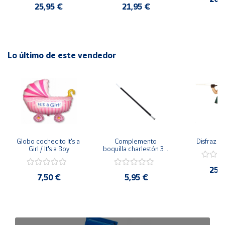
25,95 €
21,95 €
Lo último de este vendedor
Globo cochecito It's a 
Complemento 
Disfraz d
Girl / It's a Boy
boquilla charlestón 30 
cms
25,
7,50 €
5,95 €