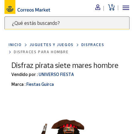
0
Menú
¿Qué estás buscando?
Nuestro
catálogo
Escribe
palabras
INICIO
JUGUETES Y JUEGOS
DISFRACES
clave
Alimentación
DISFRACES PARA HOMBRE
para
Bebidas
buscar
Disfraz pirata siete mares hombre
Ocio y cultura
productos
Vendido por :
UNIVERSO FIESTA
en
Juguetes y
juegos
Correos
Marca :
Fiestas Guirca
Market
Libros y
.
revistas
Merchandising
y regalos
Tienda de
Correos