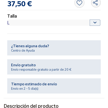
37,50 €
Productos
Solidarios
Talla
Ayuda
Centro
de ayuda
¿Tienes alguna duda?
Contacto
Centro de Ayuda
Vendedores
Envío gratuito
Envío responsable gratuito a partir de 20 €
Mapa de
vendedores
Tiempo estimado de envío
Hazte
Envío en 2 - 5 día(s)
vendedor
Área
vendedor
Descripción del producto