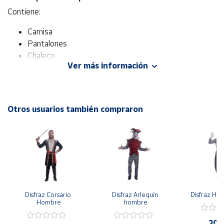
Contiene:
Cuenta
Camisa
Pantalones
Área
Chaleco
cliente
Ver más información
Cinturón
Polainas
Ubicación
Sombrero
Cinta para la cabeza.
Otros usuarios también compraron
Península
y
Baleares
Canarias,
Ceuta y
Melilla
Disfraz Corsario 
Disfraz Arlequín 
Disfraz H
Hombre
hombre
20,