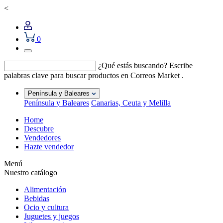
<
0
¿Qué estás buscando?
Escribe
palabras clave para buscar productos en Correos Market .
Península y Baleares
Península y Baleares
Canarias, Ceuta y Melilla
Home
Descubre
Vendedores
Hazte vendedor
Menú
Nuestro catálogo
Alimentación
Bebidas
Ocio y cultura
Juguetes y juegos