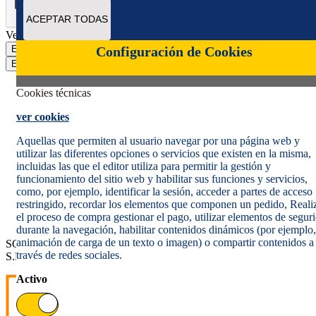
ACEPTAR TODAS
Verificación reCAPTCHA
Enviar
Configuración de Cookies
Enviar
Cookies técnicas
ver cookies
Aquellas que permiten al usuario navegar por una página web y
utilizar las diferentes opciones o servicios que existen en la misma,
incluidas las que el editor utiliza para permitir la gestión y
Política de cookies
funcionamiento del sitio web y habilitar sus funciones y servicios,
Aviso legal
como, por ejemplo, identificar la sesión, acceder a partes de acceso
Condiciones del servicio
restringido, recordar los elementos que componen un pedido, Reali
Política de Privacidad Web
el proceso de compra gestionar el pago, utilizar elementos de segur
Informe de transparencia
durante la navegación, habilitar contenidos dinámicos (por ejemplo,
animación de carga de un texto o imagen) o compartir contenidos a
SOCIEDAD ESTATAL CORREOS Y TELÉGRAFOS, S.A.,
través de redes sociales.
S.M.E. Todos los derechos reservados.
Activo