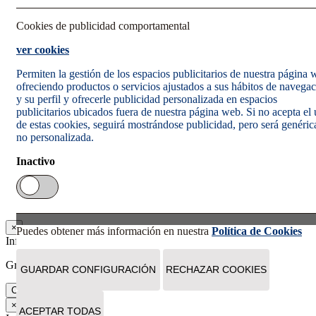
Cookies de publicidad comportamental
ver cookies
Permiten la gestión de los espacios publicitarios de nuestra página
ofreciendo productos o servicios ajustados a sus hábitos de navega
y su perfil y ofrecerle publicidad personalizada en espacios
publicitarios ubicados fuera de nuestra página web. Si no acepta el
de estas cookies, seguirá mostrándose publicidad, pero será genéric
no personalizada.
Inactivo
×
Puedes obtener más información en nuestra
Política de Cookies
Información
Gracias. Tu suscripción se ha realizado correctamente.
GUARDAR CONFIGURACIÓN
RECHAZAR COOKIES
Cerrar
×
ACEPTAR TODAS