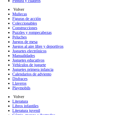
Pintura y cuadros
Volver
Muñecas
Figuras de acción
Coleccionables
Construcciones
Puzzles y rompecabezas
Peluches
Juegos de mesa
Juegos al aire libre y deportivos
Juguetes electrónicos
Manualidades
Juguetes educativos
Vehículos de juguete
Juguetes primera infancia
Calendarios de adviento
Disfraces
Llaveros
Playmobils
Volver
Literatura
Libros infantiles
Literatura juvenil