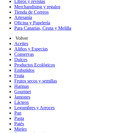
Libros y revistas
Merchandising y regalos
Tienda de Correos
Artesanía
Oficina y Papelería
Para Canarias, Ceuta y Melilla
Volver
Aceites
Aliños y Especias
Conservas
Dulces
Productos Ecológicos
Embutidos
Fruta
Frutos secos y semillas
Harinas
Gourmet
Jamones
Lácteos
Legumbres y Arroces
Pan
Pasta
Patés
Mieles