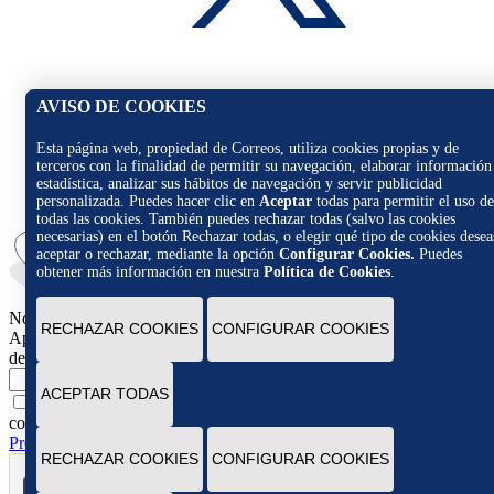
AVISO DE COOKIES
Esta página web, propiedad de Correos, utiliza cookies propias y de
terceros con la finalidad de permitir su navegación, elaborar información
estadística, analizar sus hábitos de navegación y servir publicidad
personalizada. Puedes hacer clic en
Aceptar
todas para permitir el uso de
todas las cookies. También puedes rechazar todas (salvo las cookies
necesarias) en el botón Rechazar todas, o elegir qué tipo de cookies desea
aceptar o rechazar, mediante la opción
Configurar Cookies.
Puedes
obtener más información en nuestra
Política de Cookies
.
Novedades
RECHAZAR COOKIES
CONFIGURAR COOKIES
Apúntate para recibir novedades, promociones y ofertas exclusivas
de Correos Market
Escribe tu email
ACEPTAR TODAS
Marcando esta casilla consiento la remisión de las
comunicaciones comerciales de acuerdo con la
Política de
Protección de datos Novedades de Correos Market
RECHAZAR COOKIES
CONFIGURAR COOKIES