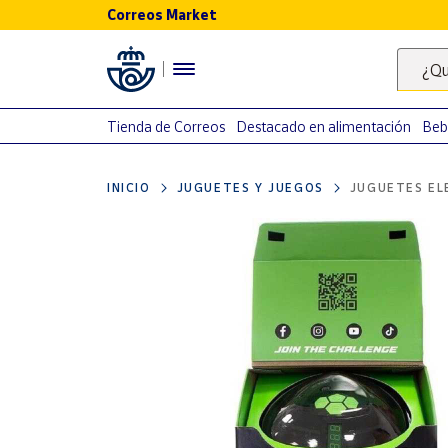
Correos Market
Menú
¿Qu
Nuestro
catálogo
Tienda de Correos
Destacado en alimentación
Beb
Alimentación
INICIO
JUGUETES Y JUEGOS
JUGUETES EL
Bebidas
Ocio y cultura
Juguetes y
juegos
Libros y
revistas
Merchandising
y regalos
Tienda de
Correos