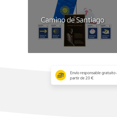
- Recuerde que en el embalaje y/o en el interior 
atención.
- Guardar toda la información para futuras consu
Camino de Santiago
x
Envío responsable gratuito 
partir de 20 €