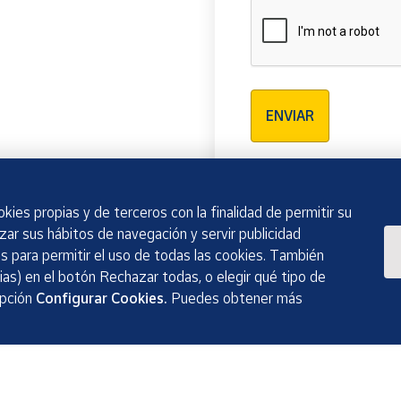
Verificación reCAPTCH
ENVIAR
kies propias y de terceros con la finalidad de permitir su
izar sus hábitos de navegación y servir publicidad
 para permitir el uso de todas las cookies. También
as) en el botón Rechazar todas, o elegir qué tipo de
opción
Configurar Cookies.
Puedes obtener más