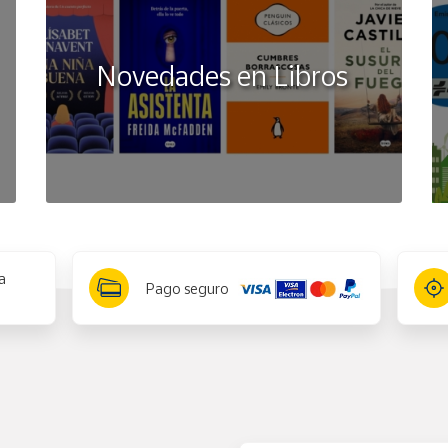
del envase del juguete existen más instrucciones, recomendacion
ltas.
Novedades en Libros
a
Pago seguro