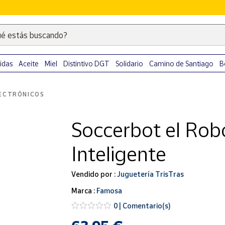
é estás buscando?
Escribe
palabras
clave
idas
Aceite
Miel
Distintivo DGT
Solidario
Camino de Santiago
B
para
buscar
ECTRÓNICOS
productos
en
Soccerbot el Rob
Correos
Market
Inteligente
.
Vendido por :
Juguetería TrisTras
Marca :
Famosa
0 | Comentario(s)