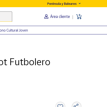
Península y Baleares
0
Área cliente
ono Cultural Joven
ot Futbolero