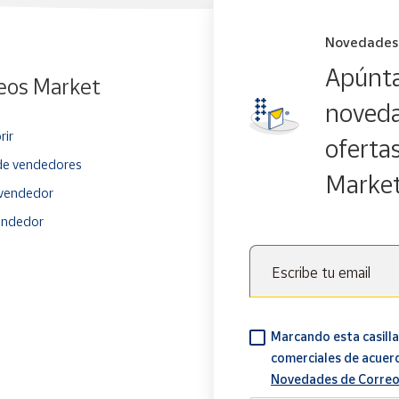
Novedades
Apúnta
eos Market
noveda
rir
oferta
e vendedores
Marke
vendedor
endedor
Escribe tu email
Marcando esta casilla
comerciales de acuer
Novedades de Correo