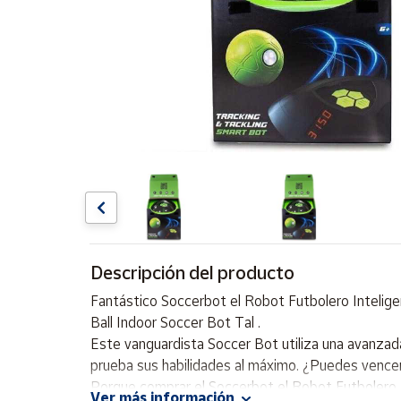
Artesanía
Oficina y
Papelería
Para Canarias,
Ceuta y Melilla
Más
populares
Bono
Cultural
Descripción del producto
Nuestros
vendedores
Fantástico Soccerbot el Robot Futbolero Inteligent
Las
Ball Indoor Soccer Bot Tal .
novedades
Este vanguardista Soccer Bot utiliza una avanzada 
de Correos
Market
prueba sus habilidades al máximo. ¿Puedes vencer a
Porque comprar el Soccerbot el Robot Futbolero 
Ver más información