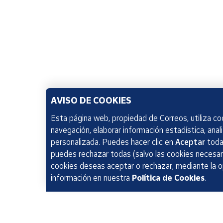
AVISO DE COOKIES
Esta página web, propiedad de Correos, utiliza coo
navegación, elaborar información estadística, anal
personalizada. Puedes hacer clic en
Aceptar
todas
puedes rechazar todas (salvo las cookies necesari
cookies deseas aceptar o rechazar, mediante la 
información en nuestra
Política de Cookies
.