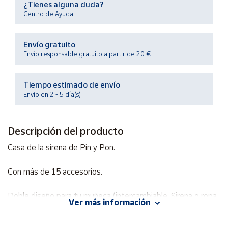
¿Tienes alguna duda?
Productos
Solidarios
Centro de Ayuda
Envío gratuito
Ayuda
Envío responsable gratuito a partir de 20 €
Centro
de ayuda
Tiempo estimado de envío
Envío en 2 - 5 día(s)
Contacto
Descripción del producto
Vendedores
Casa de la sirena de Pin y Pon.
Mapa de
vendedores
Con más de 15 accesorios.
Hazte
vendedor
Doble diseño para tu muñeca (intercambiable, Sirena o ropa
Ver más información
normal).
Área
vendedor