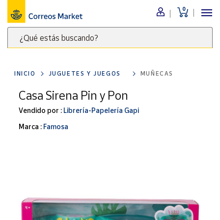
0
Menú
¿Qué estás buscando?
Nuestro
catálogo
Escribe
palabras
INICIO
JUGUETES Y JUEGOS
MUÑECAS
clave
Alimentación
para
Casa Sirena Pin y Pon
Bebidas
buscar
Ocio y cultura
Vendido por :
Librería-Papelería Gapi
productos
en
Juguetes y
Marca :
Famosa
juegos
Correos
Market
Libros y
.
revistas
Merchandising
y regalos
Tienda de
Correos