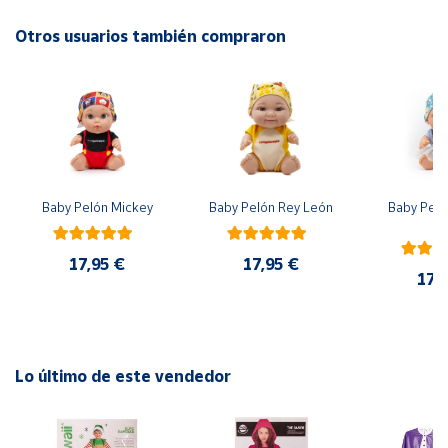
Edad recomendada, a partir de 4 años.
Otros usuarios también compraron
Cuenta
Área
cliente
Ubicación
Baby Pelón Mickey
Baby Pelón Rey León
Baby Peló
El
Península
y
17,95 €
17,95 €
Baleares
17,
Canarias,
Ceuta y
Melilla
Lo último de este vendedor