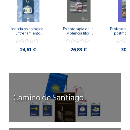
Inercia psicológica. 
Psicoterapia de la 
Profesorado,
Entrenamiento 
violencia filio-
postmode
Emocional para la 
parental. Entre el 
Cambian los
Igualdad de Género.
secreto y la 
cambi
vergüenza.
profes
24,61 €
26,83 €
30,
Camino de Santiago