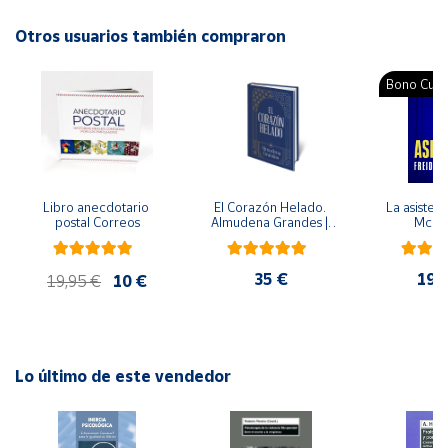
Idioma: Catalán
Advertencias:
Otros usuarios también compraron
Cuenta
No recomendable para niños menores de 3 años. Contiene
piezas pequeñas. Peligro de asfixia
Bono Cultu
Área
cliente
Ubicación
Libro anecdotario 
El Corazón Helado. 
La asistent
postal Correos
Almudena Grandes | 
McFa
Península
Edición especial de 
lujo | Libro con sello y 
y
matasellos
Baleares
35 €
19,
19,95 €
10 €
Canarias,
Ceuta y
Melilla
Lo último de este vendedor