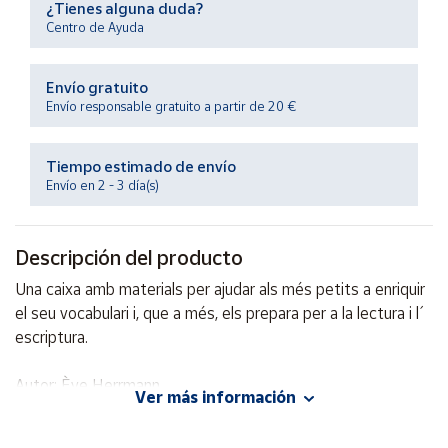
¿Tienes alguna duda?
Productos
Solidarios
Centro de Ayuda
Envío gratuito
Ayuda
Envío responsable gratuito a partir de 20 €
Centro
de ayuda
Tiempo estimado de envío
Envío en 2 - 3 día(s)
Contacto
Descripción del producto
Vendedores
Una caixa amb materials per ajudar als més petits a enriquir
el seu vocabulari i, que a més, els prepara per a la lectura i l´
Mapa de
vendedores
escriptura.
Hazte
vendedor
Autor: Ève Herrmann
Ver más información
Editorial: Estrella Polar - català
Área
ISBN: 9788491372011
vendedor