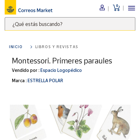
0
Menú
¿Qué estás buscando?
Nuestro
catálogo
Escribe
palabras
INICIO
LIBROS Y REVISTAS
clave
Alimentación
para
Montessori. Primeres paraules
Bebidas
buscar
Ocio y cultura
Vendido por :
Espacio Logopédico
productos
en
Juguetes y
Marca :
ESTRELLA POLAR
juegos
Correos
Market
Libros y
.
revistas
Merchandising
y regalos
Tienda de
Correos