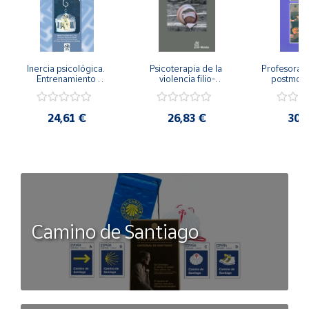
Inercia psicológica. 
Psicoterapia de la 
Profesorado,
Entrenamiento 
violencia filio-
postmode
Emocional para la 
parental. Entre el 
Cambian los
Igualdad de Género.
secreto y la 
cambi
vergüenza.
profes
24,61 €
26,83 €
30,
Camino de Santiago