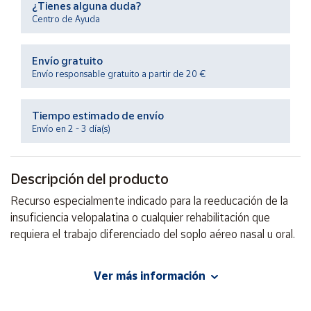
¿Tienes alguna duda?
Productos
Solidarios
Centro de Ayuda
Envío gratuito
Ayuda
Envío responsable gratuito a partir de 20 €
Centro
de ayuda
Tiempo estimado de envío
Envío en 2 - 3 día(s)
Contacto
Descripción del producto
Vendedores
Recurso especialmente indicado para la reeducación de la
insuficiencia velopalatina o cualquier rehabilitación que
Mapa de
vendedores
requiera el trabajo diferenciado del soplo aéreo nasal u oral.
Hazte
vendedor
Ver más información
EAN: 4260616915266
Área
Advertencias:
vendedor