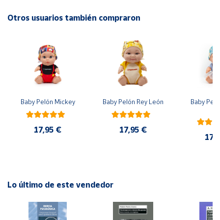
Este producto no es un juguete. Se requiere supervisión de
un adulto. No recomendable para niños menores de 3 años.
Otros usuarios también compraron
Cuenta
Contiene piezas pequeñas. Peligro de asfixia
Área
cliente
Ubicación
Baby Pelón Mickey
Baby Pelón Rey León
Baby Peló
El
Península
y
17,95 €
17,95 €
Baleares
17,
Canarias,
Ceuta y
Melilla
Lo último de este vendedor