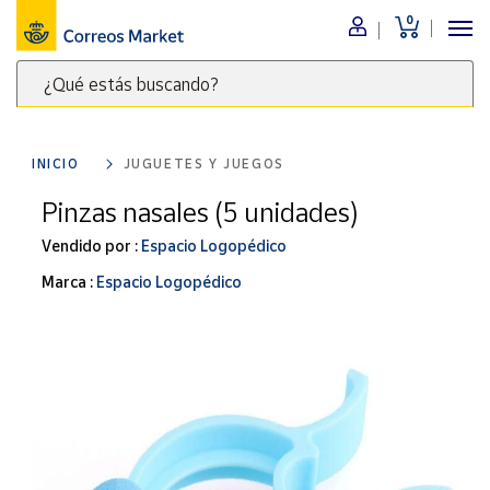
0
Menú
¿Qué estás buscando?
Nuestro
catálogo
Escribe
palabras
INICIO
JUGUETES Y JUEGOS
clave
Alimentación
para
Pinzas nasales (5 unidades)
Bebidas
buscar
Ocio y cultura
Vendido por :
Espacio Logopédico
productos
en
Juguetes y
Marca :
Espacio Logopédico
juegos
Correos
Market
Libros y
.
revistas
Merchandising
y regalos
Tienda de
Correos