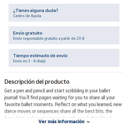
Productos
Solidarios
¿Tienes alguna duda?
Centro de Ayuda
Ayuda
Envío gratuito
Envío responsable gratuito a partir de 20 €
Centro
de ayuda
Tiempo estimado de envío
Contacto
Envío en 3 - 4 día(s)
Vendedores
Descripción del producto
Mapa de
Get a pen and pencil and start scribbling in your ballet
vendedores
journal! You´ ll find pages waiting for you to share all your
Hazte
favorite ballet moments. Reflect on what you learned, new
vendedor
dance moves or sequences share all the best bits, the
funny bits, and memories made with your ballet friends.
Área
Ver más información
vendedor