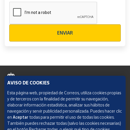
Verificación reCAPTCHA
ENVIAR
AVISO DE COOKIES
Política de cookies
Esta página web, propiedad de Correos, utiliza cookies propias
y de terceros con la finalidad de permitir su navegación,
Aviso legal
elaborar información estadística, analizar sus hábitos de
navegación y servir publicidad personalizada. Puedes hacer clic
Condiciones del servicio
en
Aceptar
todas para permitir el uso de todas las cookies.
También puedes rechazar todas (salvo las cookies necesarias)
Política de Privacidad Web
en el botón Rechazar todas, o elegir qué tipo de cookies