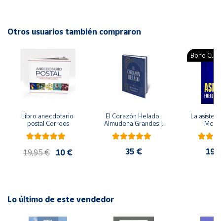
Cuenta
Otros usuarios también compraron
Área
Bono Cultu
cliente
Ubicación
Libro anecdotario 
El Corazón Helado. 
La asistent
Península
postal Correos
Almudena Grandes | 
McFa
y
Edición especial de 
Baleares
lujo | Libro con sello y 
matasellos
35 €
19,
Canarias,
19,95 €
10 €
Ceuta y
Melilla
Lo último de este vendedor