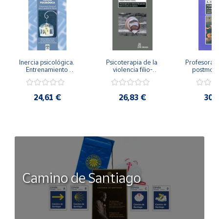
Inercia psicológica. 
Psicoterapia de la 
Profesorado,
Entrenamiento 
violencia filio-
postmode
Emocional para la 
parental. Entre el 
Cambian los
Igualdad de Género.
secreto y la 
cambi
vergüenza.
profes
24,61 €
26,83 €
30,
Camino de Santiago