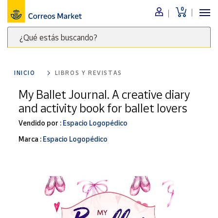
0
Menú
¿Qué estás buscando?
Nuestro
catálogo
Escribe
palabras
INICIO
LIBROS Y REVISTAS
clave
Alimentación
para
My Ballet Journal. A creative diary
Bebidas
buscar
and activity book for ballet lovers
Ocio y cultura
productos
en
Vendido por :
Espacio Logopédico
Juguetes y
juegos
Correos
Marca :
Espacio Logopédico
Market
Libros y
.
revistas
Merchandising
y regalos
Tienda de
Correos