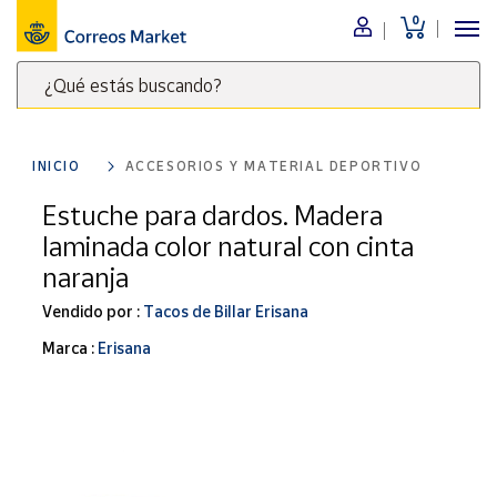
0
Menú
¿Qué estás buscando?
Nuestro
catálogo
Escribe
palabras
INICIO
ACCESORIOS Y MATERIAL DEPORTIVO
clave
Alimentación
para
Estuche para dardos. Madera
Bebidas
buscar
laminada color natural con cinta
Ocio y cultura
productos
naranja
en
Juguetes y
juegos
Correos
Vendido por :
Tacos de Billar Erisana
Market
Libros y
Marca :
Erisana
.
revistas
Merchandising
y regalos
Tienda de
Correos