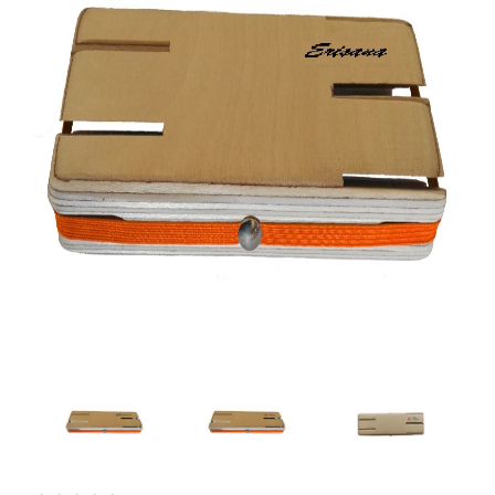
Artesanía
Oficina y
Papelería
Para Canarias,
Ceuta y Melilla
Más
populares
Bono
Cultural
Nuestros
vendedores
Las
novedades
de Correos
Market