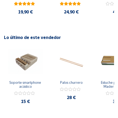
aluminio antishock con 
impermeable con 
la realidad.
amortiguación
espacio para los 
zapatos
19,90 €
24,90 €
45
Siendo un material hecho en madera, el veteado puede
variar sensiblemente de una pieza a otra.
Lo último de este vendedor
Soporte smartphone 
Palos churrero
Estuche par
acústico
Madera l
color natura
ve
28 €
15 €
35