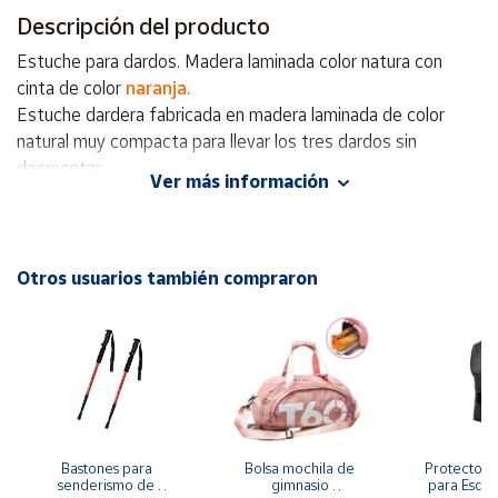
Descripción del producto
Cuenta
Estuche para dardos. Madera laminada color natura con
cinta de color
naranja.
Área
Estuche dardera fabricada en madera laminada de color
cliente
natural muy compacta para llevar los tres dardos sin
desmontar.
Ver más información
Ubicación
Medidas aproximadas:
Modelo ED15 15,5cm. de largo x 5,1 cm de ancho x
Península
Otros usuarios también compraron
2,5cm de grueso. Peso aproximado 115 g.
y
Baleares
Modelo ED13 13cm. de largo x 5,1 cm de ancho x
2,5cm de grueso. Peso aproximado 95 g.
Canarias,
Ceuta y
Melilla
Color de la cinta: naranja.
Se vende sin los dardos.
Puede existir una variación en la percepción de los colores
Bastones para 
Bolsa mochila de 
Protector d
que pueda verse en la pantalla del dispositivo terminal y con
senderismo de 
gimnasio 
para Esquí 