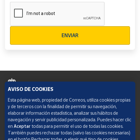
Verificación reCAPTCHA
ENVIAR
AVISO DE COOKIES
Política de cookies
Esta página web, propiedad de Correos, utiliza cookies propias
y de terceros con la finalidad de permitir su navegación,
Aviso legal
elaborar información estadística, analizar sus hábitos de
navegación y servir publicidad personalizada. Puedes hacer clic
Condiciones del servicio
en
Aceptar
todas para permitir el uso de todas las cookies.
También puedes rechazar todas (salvo las cookies necesarias)
Política de Privacidad Web
en el botón Rechazar todas, o elegir qué tipo de cookies