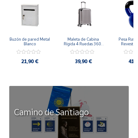
Buzón de pared Metal 
Maleta de Cabina 
Pesa Rusa K
Blanco
Rígida 4 Ruedas 360º 
Revestimi
Esquinas reforzadas 
vinilo 
37L
Antidesli
21,90 €
39,90 €
41,
Camino de Santiago