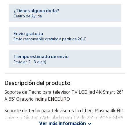
Productos
Solidarios
¿Tienes alguna duda?
Centro de Ayuda
Ayuda
Envío gratuito
Envío responsable gratuito a partir de 20 €
Centro
de ayuda
Tiempo estimado de envío
Contacto
Envío en 2 - 3 día(s)
Vendedores
Descripción del producto
Mapa de
Soporte de Techo para televisor TV LCD led 4K Smart 26"
vendedores
A 55" Giratorio inclina ENCEURO
Hazte
Soporte de techo para televisores Lcd, Led, Plasma 4k HD
vendedor
Universal Giratoria Articulada para TV de 26" a 55" SE GIRA
Área
Ver más información
360° Y SE INCLINA
vendedor