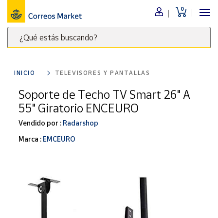
0
Menú
¿Qué estás buscando?
Nuestro
catálogo
Escribe
palabras
INICIO
TELEVISORES Y PANTALLAS
clave
Alimentación
para
Soporte de Techo TV Smart 26" A
Bebidas
buscar
55" Giratorio ENCEURO
Ocio y cultura
productos
en
Vendido por :
Radarshop
Juguetes y
juegos
Correos
Marca :
EMCEURO
Market
Libros y
.
revistas
Merchandising
y regalos
Tienda de
Correos