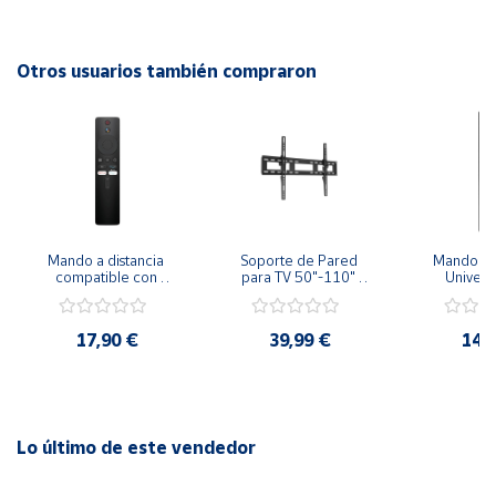
Medidas VESA: Desde 150x150mm hasta 600x400mm
Compatible con todas las marcas y tamaños de 26"
Cuenta
Otros usuarios también compraron
TORNILLOS Y TACOS INCLUIDOS
Área
cliente
Ubicación
Mando a distancia 
Soporte de Pared 
Mando a D
Península
compatible con 
para TV 50"-110" 
Universa
y
Xiaomi para Mi TV 
Inclinable 90kg VESA 
Samsung 
Baleares
Stick/Mi Box S 4K
200x200 - 
700x500mm
17,90 €
39,99 €
14,
Canarias,
Ceuta y
Melilla
Lo último de este vendedor