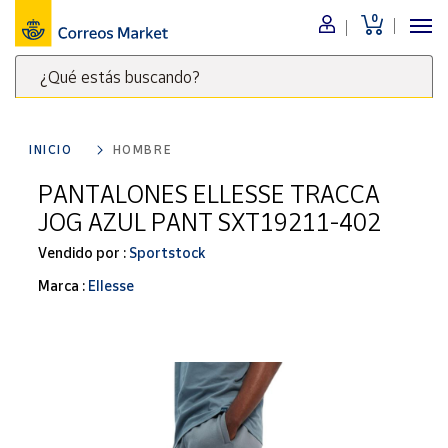
0
Menú
¿Qué estás buscando?
Nuestro
catálogo
Escribe
palabras
INICIO
HOMBRE
clave
Alimentación
para
PANTALONES ELLESSE TRACCA
Bebidas
buscar
JOG AZUL PANT SXT19211-402
Ocio y cultura
productos
en
Vendido por :
Sportstock
Juguetes y
juegos
Correos
Marca :
Ellesse
Market
Libros y
.
revistas
Merchandising
y regalos
Tienda de
Correos