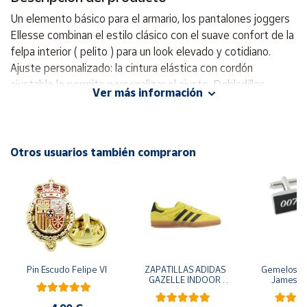
Un elemento básico para el armario, los pantalones joggers
Cuenta
Ellesse combinan el estilo clásico con el suave confort de la
felpa interior ( pelito ) para un look elevado y cotidiano.
Ajuste personalizado: la cintura elástica con cordón
Área
cliente
ajustable le permite personalizar el ajuste. Dobladillos
Ver más información
abiertos: las piernas rectas y los doblados abiertos
permiten que los pantalones descansen cómodamente
Ubicación
sobre los zapatos. Soft Comfort: tejido de rizo francés es
suave y cómodo. 70% ALGODÓN , 30% POLIÉSTER
Otros usuarios también compraron
Península
y
Baleares
Canarias,
Ceuta y
Melilla
Pin Escudo Felipe VI
ZAPATILLAS ADIDAS 
Gemelos pa
GAZELLE INDOOR 
James B
AMARILLO SHOYEL 
NEGRO JR6303 