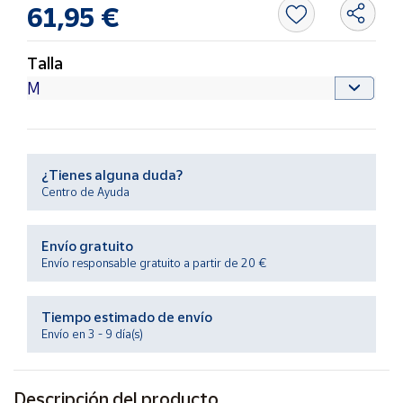
Productos
61,95 €
Solidarios
Talla
Ayuda
Centro
de ayuda
¿Tienes alguna duda?
Contacto
Centro de Ayuda
Vendedores
Envío gratuito
Envío responsable gratuito a partir de 20 €
Mapa de
vendedores
Tiempo estimado de envío
Hazte
Envío en 3 - 9 día(s)
vendedor
Área
vendedor
Descripción del producto