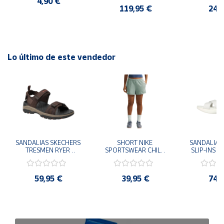
4,90 €
CASUAL SNEAKER 
119,95 €
24,
HOMBRE
Lo último de este vendedor
SANDALIAS SKECHERS 
SHORT NIKE 
SANDALIAS 
TRESMEN RYER 
SPORTSWEAR CHILL 
SLIP-INS U
MARRON CHOCOLATE 
TERRY VERDE II3980-
3.0 NEVER
205112-CHOC 
006 PANTALONES 
BLANCO
HOMBRE SANDALIAS 
CORTOS MUJER
119975
59,95 €
39,95 €
74,
COMODAS
SANDALIAS
MU