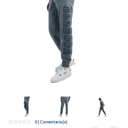
Artesanía
Oficina y
Papelería
Para Canarias,
Ceuta y Melilla
Más
populares
Bono
Cultural
Nuestros
vendedores
Las
novedades
de Correos
Market
0 | Comentario(s)