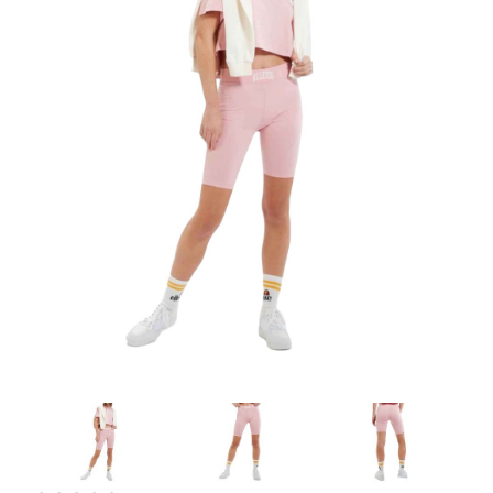
Artesanía
Oficina y
Papelería
Para Canarias,
Ceuta y Melilla
Más
populares
Bono
Cultural
Nuestros
vendedores
Las
novedades
de Correos
Market