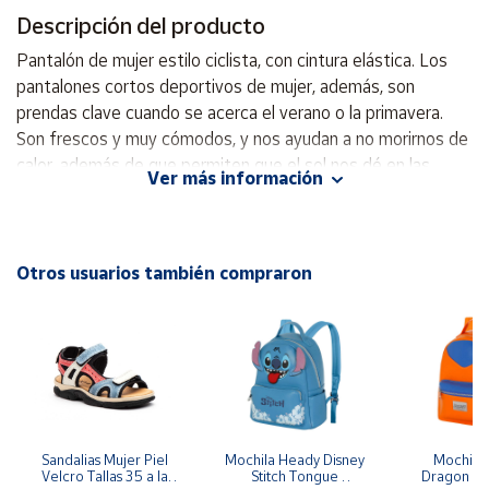
Descripción del producto
Cuenta
Pantalón de mujer estilo ciclista, con cintura elástica. Los
pantalones cortos deportivos de mujer, además, son
Área
prendas clave cuando se acerca el verano o la primavera.
cliente
Son frescos y muy cómodos, y nos ayudan a no morirnos de
calor, además de que permiten que el sol nos dé en las
Ver más información
piernas, bronceándonos y dándonos la querida vitamina D.
Ubicación
En cuanto las temperaturas lo permiten y son lo
suficientemente altas, se convierten en una prenda
Península
esencial, estilosa y perfecta para el ajetreado estilo de vida
Otros usuarios también compraron
y
veraniego. COMPOSICIÓN 84% Poliéster 16% Elastano
Baleares
Canarias,
Ceuta y
Melilla
Sandalias Mujer Piel 
Mochila Heady Disney 
Mochila  
Velcro Tallas 35 a la 
Stitch Tongue 
Dragon Bal