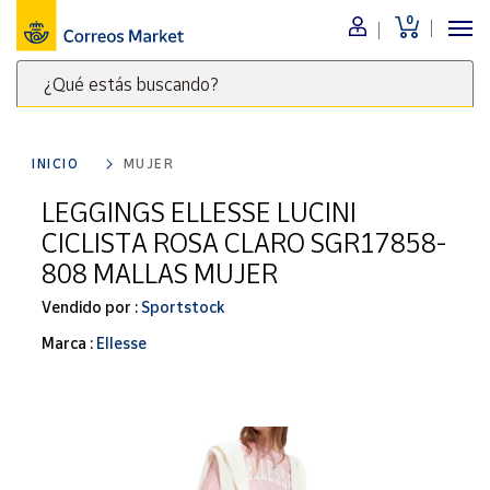
0
Menú
¿Qué estás buscando?
Nuestro
catálogo
Escribe
palabras
INICIO
MUJER
clave
Alimentación
para
LEGGINGS ELLESSE LUCINI
Bebidas
buscar
CICLISTA ROSA CLARO SGR17858-
Ocio y cultura
productos
808 MALLAS MUJER
en
Juguetes y
juegos
Correos
Vendido por :
Sportstock
Market
Libros y
Marca :
Ellesse
.
revistas
Merchandising
y regalos
Tienda de
Correos