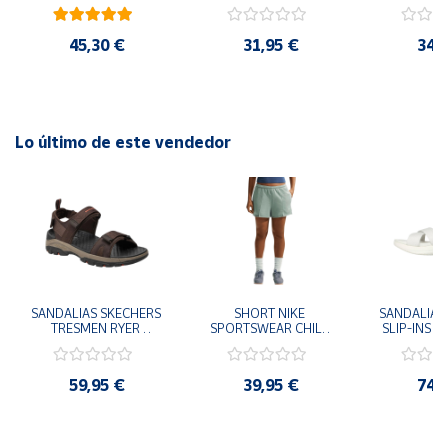
41
29x24.5x15 cm
Goku 29x
45,30 €
31,95 €
34,
Lo último de este vendedor
SANDALIAS SKECHERS 
SHORT NIKE 
SANDALIAS 
TRESMEN RYER 
SPORTSWEAR CHILL 
SLIP-INS U
MARRON CHOCOLATE 
TERRY VERDE II3980-
3.0 NEVER
205112-CHOC 
006 PANTALONES 
BLANCO
HOMBRE SANDALIAS 
CORTOS MUJER
119975
59,95 €
39,95 €
74,
COMODAS
SANDALIAS
MU