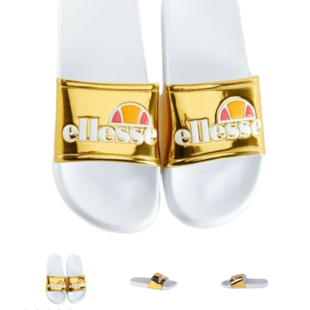
Artesanía
Oficina y
Papelería
Para Canarias,
Ceuta y Melilla
Más
populares
Bono
Cultural
Nuestros
vendedores
Las
novedades
de Correos
Market