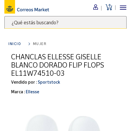
0
Menú
¿Qué estás buscando?
Nuestro
catálogo
Escribe
palabras
INICIO
MUJER
clave
Alimentación
para
CHANCLAS ELLESSE GISELLE
Bebidas
buscar
BLANCO DORADO FLIP FLOPS
Ocio y cultura
productos
EL11W74510-03
en
Juguetes y
juegos
Correos
Vendido por :
Sportstock
Market
Libros y
Marca :
Ellesse
.
revistas
Merchandising
y regalos
Tienda de
Correos