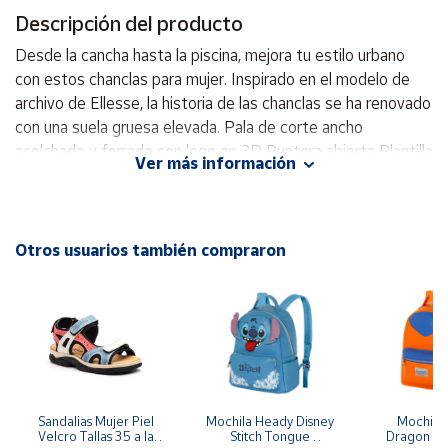
Descripción del producto
Cuenta
Desde la cancha hasta la piscina, mejora tu estilo urbano
con estos chanclas para mujer. Inspirado en el modelo de
Área
archivo de Ellesse, la historia de las chanclas se ha renovado
cliente
con una suela gruesa elevada. Pala de corte ancho
acolchado y forrado con logo en 3D Puntera abierta Plantilla
Ver más información
texturizada de suela Eva inyectada
Ubicación
Península
Otros usuarios también compraron
y
Baleares
Canarias,
Ceuta y
Melilla
Sandalias Mujer Piel 
Mochila Heady Disney 
Mochila  
Velcro Tallas 35 a la 
Stitch Tongue 
Dragon Bal