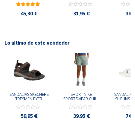
41
29x24.5x15 cm
Goku 29x
45,30 €
31,95 €
34,
Lo último de este vendedor
SANDALIAS SKECHERS 
SHORT NIKE 
SANDALIAS 
TRESMEN RYER 
SPORTSWEAR CHILL 
SLIP-INS U
MARRON CHOCOLATE 
TERRY VERDE II3980-
3.0 NEVER
205112-CHOC 
006 PANTALONES 
BLANCO
HOMBRE SANDALIAS 
CORTOS MUJER
119975
59,95 €
39,95 €
74,
COMODAS
SANDALIAS
MU