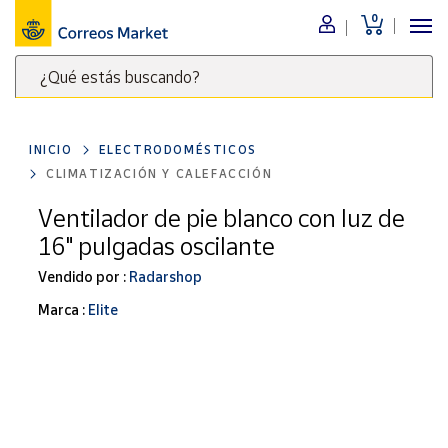
0
Menú
¿Qué estás buscando?
Nuestro
catálogo
Escribe
palabras
INICIO
ELECTRODOMÉSTICOS
clave
Alimentación
CLIMATIZACIÓN Y CALEFACCIÓN
para
Bebidas
buscar
Ventilador de pie blanco con luz de
Ocio y cultura
productos
16" pulgadas oscilante
en
Juguetes y
juegos
Correos
Vendido por :
Radarshop
Market
Libros y
Marca :
Elite
.
revistas
Merchandising
y regalos
Tienda de
Correos