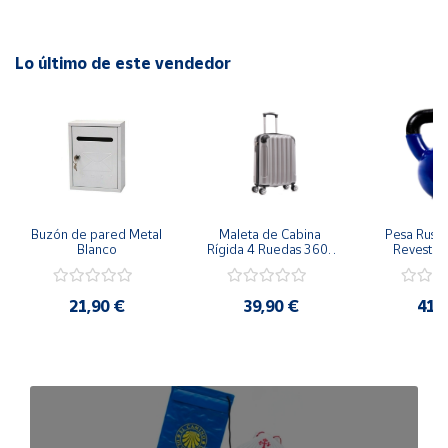
la refrigeración que necesitas para obtener la temperatura
óptima en tu hogar u oficina.
Lo último de este vendedor
Buzón de pared Metal 
Maleta de Cabina 
Pesa Rusa K
Blanco
Rígida 4 Ruedas 360º 
Revestimi
Esquinas reforzadas 
vinilo 
37L
Antidesli
21,90 €
39,90 €
41,