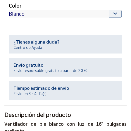
Productos
Color
Solidarios
Ayuda
¿Tienes alguna duda?
Centro
de ayuda
Centro de Ayuda
Contacto
Envío gratuito
Envío responsable gratuito a partir de 20 €
Vendedores
Tiempo estimado de envío
Mapa de
Envío en 3 - 4 día(s)
vendedores
Hazte
vendedor
Descripción del producto
Área
Ventilador de pie blanco con luz de 16" pulgadas
vendedor