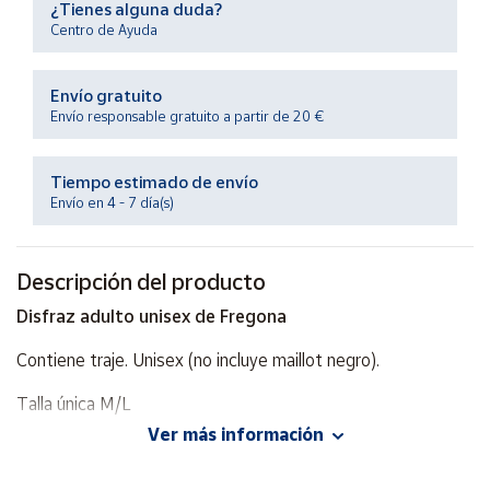
¿Tienes alguna duda?
Productos
Solidarios
Centro de Ayuda
Envío gratuito
Ayuda
Envío responsable gratuito a partir de 20 €
Centro
de ayuda
Tiempo estimado de envío
Envío en 4 - 7 día(s)
Contacto
Descripción del producto
Vendedores
Disfraz adulto unisex de Fregona
Mapa de
Contiene traje. Unisex (no incluye maillot negro).
vendedores
Hazte
Talla única M/L
vendedor
Ver más información
Marca Fyasa
Área
vendedor