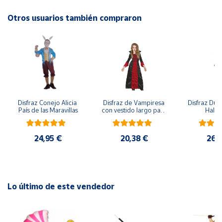
Otros usuarios también compraron
Cuenta
Área
cliente
Ubicación
Disfraz Conejo Alicia 
Disfraz de Vampiresa 
Disfraz Duen
País de las Maravillas
con vestido largo para 
Hall
Península
niña
y
Baleares
24,95 €
20,38 €
26,
Canarias,
Ceuta y
Melilla
Lo último de este vendedor