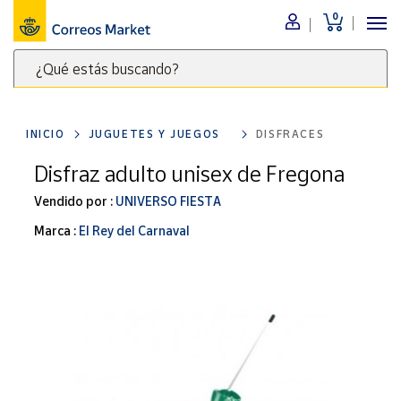
0
Menú
¿Qué estás buscando?
Nuestro
catálogo
Escribe
palabras
INICIO
JUGUETES Y JUEGOS
DISFRACES
clave
Alimentación
para
Disfraz adulto unisex de Fregona
Bebidas
buscar
Ocio y cultura
Vendido por :
UNIVERSO FIESTA
productos
en
Juguetes y
Marca :
El Rey del Carnaval
juegos
Correos
Market
Libros y
.
revistas
Merchandising
y regalos
Tienda de
Correos