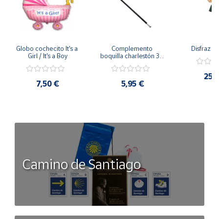
Globo cochecito It's a 
Complemento 
Disfraz d
Girl / It's a Boy
boquilla charlestón 30 
cms
25,
7,50 €
5,95 €
Camino de Santiago