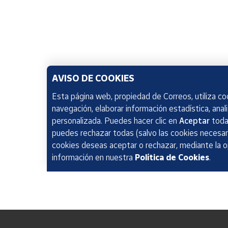
AVISO DE COOKIES
Esta página web, propiedad de Correos, utiliza coo
navegación, elaborar información estadística, anal
personalizada. Puedes hacer clic en
Aceptar
todas
puedes rechazar todas (salvo las cookies necesari
cookies deseas aceptar o rechazar, mediante la 
información en nuestra
Política de Cookies
.