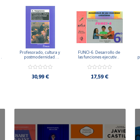
Profesorado, cultura y 
FUNCI-6. Desarrollo de 
 
postmodernidad. 
las funciones ejecutivas. 
p
Cambian los tiempos, 
6º de Primaria.
cambia el profesorado.
30,99 €
17,59 €