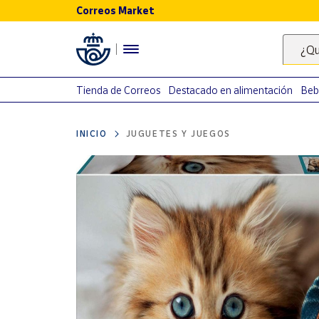
Correos Market
Menú
¿Qu
Nuestro
catálogo
Tienda de Correos
Destacado en alimentación
Beb
Alimentación
INICIO
JUGUETES Y JUEGOS
Bebidas
Ocio y cultura
Juguetes y
juegos
Libros y
revistas
Merchandising
y regalos
Tienda de
Correos