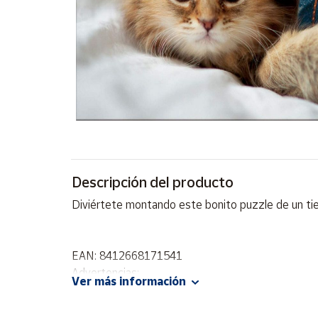
Artesanía
Oficina y
Papelería
Para Canarias,
Ceuta y Melilla
Más
populares
Bono
Descripción del producto
Cultural
Diviértete montando este bonito puzzle de un ti
Nuestros
vendedores
Las
EAN: 8412668171541
novedades
Advertencias:
de Correos
Ver más información
Market
No recomendable para niños menores de 3 años. C