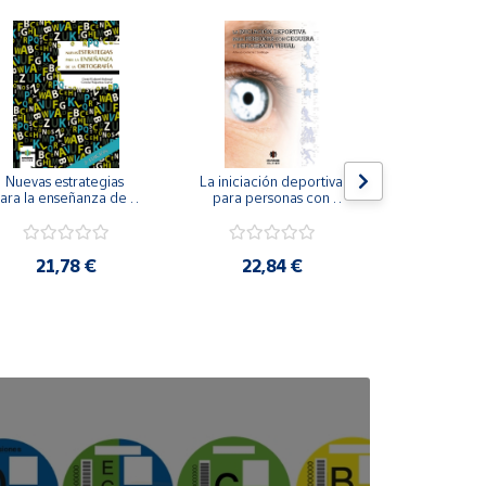
Nuevas estrategias 
La iniciación deportiva 
El método Cl
ara la enseñanza de la 
para personas con 
ortografía.
ceguera y deficiencia 
visual.
18,4
21,78 €
22,84 €