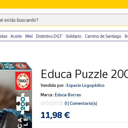
é estás buscando?
Escribe
palabras
clave
idas
Aceite
Miel
Distintivo DGT
Solidario
Camino de Santiago
B
para
buscar
productos
en
Educa Puzzle 200
Correos
Market
.
Vendido por :
Espacio Logopédico
Marca :
Educa-Borras
0 | Comentario(s)
11,98 €