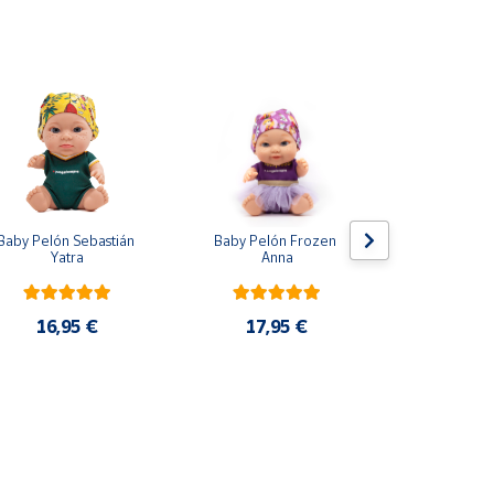
Baby Pelón Sebastián 
Baby Pelón Frozen 
Lote 5 Mo
Yatra
Anna
Adrenalyn 
2025 P
16,95 €
17,95 €
33,9