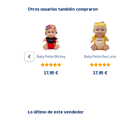
Productos
Solidarios
Otros usuarios también compraron
Ayuda
Centro
de ayuda
Contacto
r XXL para 
Baby Pelón Mickey
Baby Pelón Rey Leó
leccionables 
lbum
Vendedores
17,95 €
17,95 €
0 €
Mapa de
vendedores
Hazte
vendedor
Área
Lo último de este vendedor
vendedor