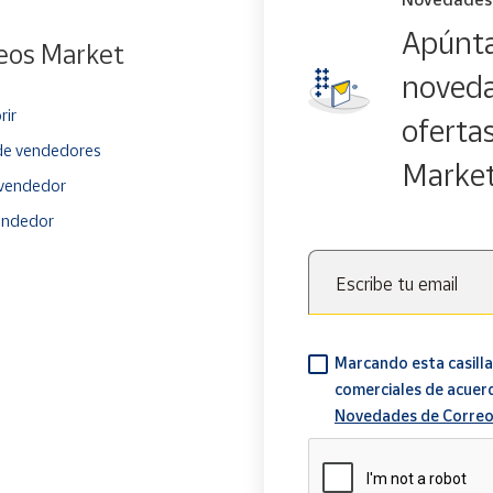
Apúnta
eos Market
noveda
rir
oferta
e vendedores
Marke
vendedor
endedor
Escribe tu email
Marcando esta casilla
comerciales de acuer
Novedades de Correo