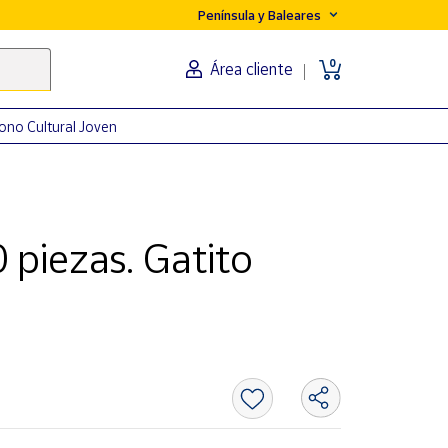
Península y Baleares
0
Área cliente
ono Cultural Joven
 piezas. Gatito