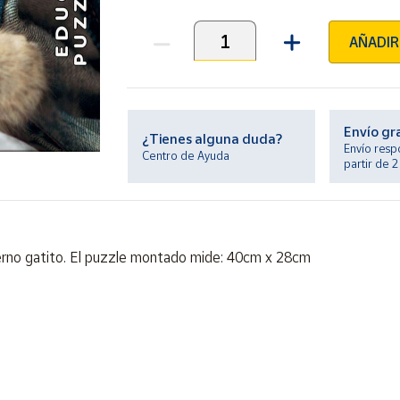
AÑADIR
Unidades
Envío gr
¿Tienes alguna duda?
Envío resp
Centro de Ayuda
partir de 
erno gatito. El puzzle montado mide: 40cm x 28cm
ontiene piezas pequeñas. Peligro de asfixia