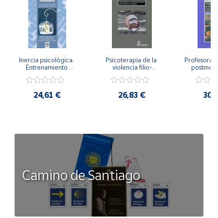
Inercia psicológica. 
Psicoterapia de la 
Profesorado,
Entrenamiento 
violencia filio-
postmode
Emocional para la 
parental. Entre el 
Cambian los
Igualdad de Género.
secreto y la 
cambi
vergüenza.
profes
24,61 €
26,83 €
30,
Camino de Santiago