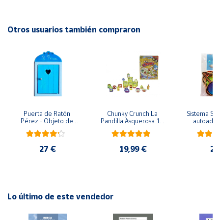
su proceso de crecimiento y aprendizaje, potenciando el
desarrollo de sus capacidades, habilidades y personalidad.
Cuenta
Otros usuarios también compraron
Área
EAN: 8412668197169
cliente
Advertencias:
No recomendable para niños menores de 3 años. Contiene
piezas pequeñas. Peligro de asfixia
Ubicación
Puerta de Ratón 
Chunky Crunch La 
Sistema Sola
Península
Pérez - Objeto de 
Pandilla Asquerosa 16 
autoadhes
y
madera
piezas
mad
Baleares
27 €
19,99 €
24
Canarias,
Ceuta y
Melilla
Lo último de este vendedor