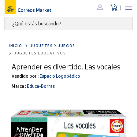
0
Menú
¿Qué estás buscando?
Nuestro
catálogo
Escribe
palabras
INICIO
JUGUETES Y JUEGOS
clave
Alimentación
JUGUETES EDUCATIVOS
para
Bebidas
buscar
Aprender es divertido. Las vocales
Ocio y cultura
productos
Vendido por :
Espacio Logopédico
en
Juguetes y
juegos
Correos
Marca :
Educa-Borras
Market
Libros y
.
revistas
Merchandising
y regalos
Tienda de
Correos