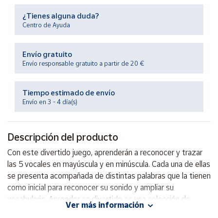
Productos
Solidarios
¿Tienes alguna duda?
Centro de Ayuda
Ayuda
Envío gratuito
Envío responsable gratuito a partir de 20 €
Centro
de ayuda
Tiempo estimado de envío
Contacto
Envío en 3 - 4 día(s)
Vendedores
Descripción del producto
Con este divertido juego, aprenderán a reconocer y trazar
Mapa de
vendedores
las 5 vocales en mayúscula y en minúscula. Cada una de ellas
se presenta acompañada de distintas palabras que la tienen
Hazte
vendedor
como inicial para reconocer su sonido y ampliar su
vocabulario. Aprender es divertido es una colección de
Área
Ver más información
juegos especialmente creada para acompañar al niño/a en
vendedor