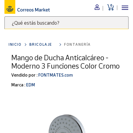
0
Menú
¿Qué estás buscando?
Nuestro
catálogo
Escribe
palabras
INICIO
BRICOLAJE
FONTANERÍA
clave
Alimentación
para
Mango de Ducha Anticalcáreo -
Bebidas
buscar
Moderno 3 Funciones Color Cromo
Ocio y cultura
productos
en
Vendido por :
FONTMATES.com
Juguetes y
juegos
Correos
Marca :
EDM
Market
Libros y
.
revistas
Merchandising
y regalos
Tienda de
Correos