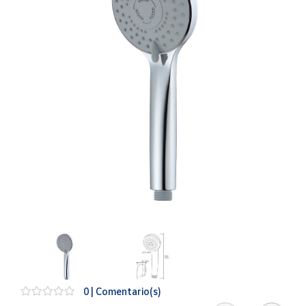
Artesanía
Oficina y
Papelería
Para Canarias,
Ceuta y Melilla
Más
populares
Bono
Cultural
Nuestros
vendedores
Las
novedades
de Correos
Market
0 | Comentario(s)