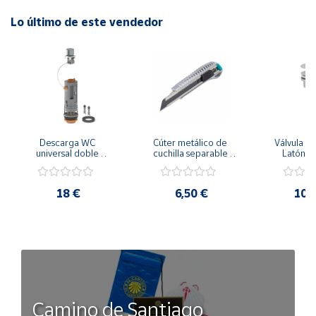
Lo último de este vendedor
Descarga WC 
Cúter metálico de 
Válvula Cl
universal doble 
cuchilla separable 
Latón 
pulsador Niágara+ con 
Profi-Sharp 18mm 
base tornillos y junta 
Wolfcraft
PH70355
18 €
6,50 €
10,
Camino de Santiago