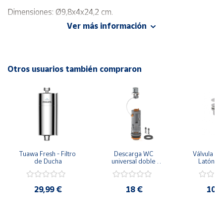
Dimensiones: Ø9,8x4x24,2 cm.
Cuenta
Ver más información
Color Cromo. Ergonómico.
Área
Material: Abs. EDM
cliente
Otros usuarios también compraron
Ubicación
Península
y
Baleares
Canarias,
Tuawa Fresh - Filtro 
Descarga WC 
Válvula Cl
Ceuta y
de Ducha
universal doble 
Latón 
pulsador Niágara+ con 
Melilla
base tornillos y junta 
PH70355
29,99 €
18 €
10,