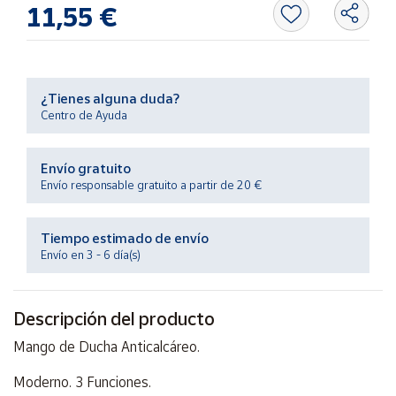
Productos
11,55 €
Solidarios
Ayuda
¿Tienes alguna duda?
Centro de Ayuda
Centro
de ayuda
Envío gratuito
Contacto
Envío responsable gratuito a partir de 20 €
Vendedores
Tiempo estimado de envío
Envío en 3 - 6 día(s)
Mapa de
vendedores
Descripción del producto
Hazte
vendedor
Mango de Ducha Anticalcáreo.
Área
Moderno. 3 Funciones.
vendedor