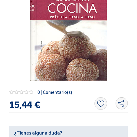
Artesanía
Oficina y
Papelería
Para Canarias,
Ceuta y Melilla
Más
populares
Bono
Cultural
0 | Comentario(s)
Nuestros
vendedores
15,44 €
Las
novedades
de Correos
Market
¿Tienes alguna duda?