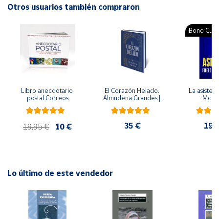
Otros usuarios también compraron
Autor: Pablo Comesaña
Cuenta
Editorial: Libsa
Bono Cultu
ISBN: 9788466217330
Área
Idioma: Español
cliente
Ubicación
Libro anecdotario 
El Corazón Helado. 
La asistent
postal Correos
Almudena Grandes | 
McFa
Edición especial de 
lujo | Libro con sello y 
Península
matasellos
y
35 €
19,
19,95 €
10 €
Baleares
Canarias,
Ceuta y
Melilla
Lo último de este vendedor