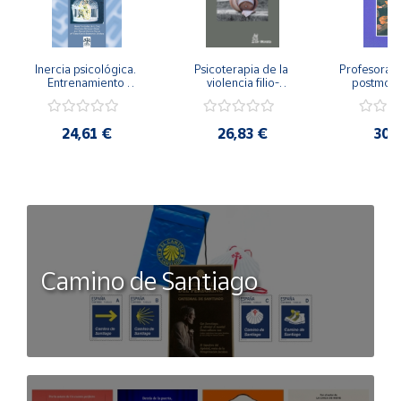
Inercia psicológica. 
Psicoterapia de la 
Profesorado,
Entrenamiento 
violencia filio-
postmode
Emocional para la 
parental. Entre el 
Cambian los
Igualdad de Género.
secreto y la 
cambi
vergüenza.
profes
24,61 €
26,83 €
30,
Camino de Santiago