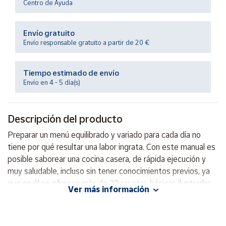
Centro de Ayuda
Productos
Solidarios
Envío gratuito
Envío responsable gratuito a partir de 20 €
Ayuda
Tiempo estimado de envío
Centro
de ayuda
Envío en 4 - 5 día(s)
Contacto
Descripción del producto
Vendedores
Preparar un menú equilibrado y variado para cada día no
tiene por qué resultar una labor ingrata. Con este manual es
Mapa de
posible saborear una cocina casera, de rápida ejecución y
vendedores
muy saludable, incluso sin tener conocimientos previos, ya
que en él se ofrecen más de 30 recetas básicas ilustradas
Hazte
Ver más información
vendedor
paso a paso, con la que iniciarse en la cocina y que abarcan
todos los tipos de plato: entrantes, platos principales o
Área
vendedor
postres.