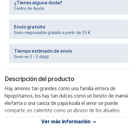
¿Tienes alguna duda?
Productos
Solidarios
Centro de Ayuda
Envío gratuito
Ayuda
Envío responsable gratuito a partir de 20 €
Centro
de ayuda
Tiempo estimado de envío
Envío en 2 - 3 día(s)
Contacto
Descripción del producto
Vendedores
Hay amores tan grandes como una familia entera de
hipopótamos, los hay tan dulces como un besito de mamá
Mapa de
vendedores
elefanta o una caricia de papá koala el amor se puede
compartir, es calentito como un abrazo de los abuelos,
Hazte
vendedor
alegre como la risa de los amigos y sabio, como la maestra
Ver más información
de la escuela.
Área
vendedor