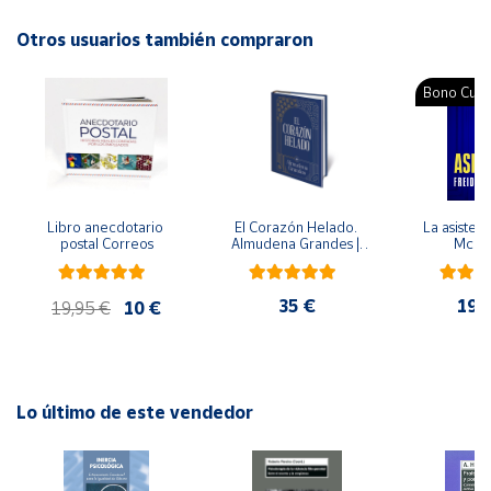
Autor: María Mañeru, Equipo Editorial LIBSA
Editorial: Libsa
Otros usuarios también compraron
Cuenta
ISBN: 9788466241823
Idioma: Español
Bono Cultu
Área
cliente
Ubicación
Libro anecdotario 
El Corazón Helado. 
La asistent
postal Correos
Almudena Grandes | 
McFa
Península
Edición especial de 
lujo | Libro con sello y 
y
matasellos
Baleares
35 €
19,
19,95 €
10 €
Canarias,
Ceuta y
Melilla
Lo último de este vendedor