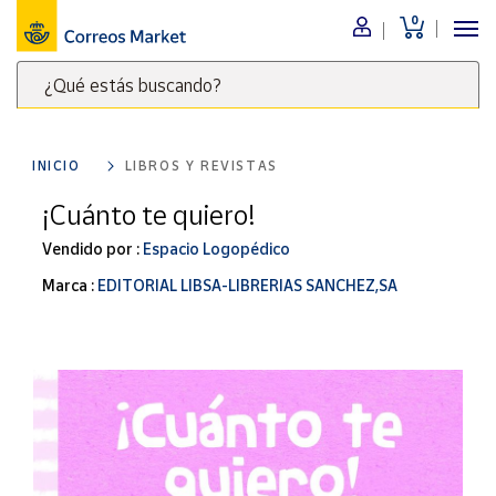
0
Menú
¿Qué estás buscando?
Nuestro
catálogo
Escribe
palabras
INICIO
LIBROS Y REVISTAS
clave
Alimentación
para
¡Cuánto te quiero!
Bebidas
buscar
Ocio y cultura
Vendido por :
Espacio Logopédico
productos
en
Juguetes y
Marca :
EDITORIAL LIBSA-LIBRERIAS SANCHEZ,SA
juegos
Correos
Market
Libros y
.
revistas
Merchandising
y regalos
Tienda de
Correos