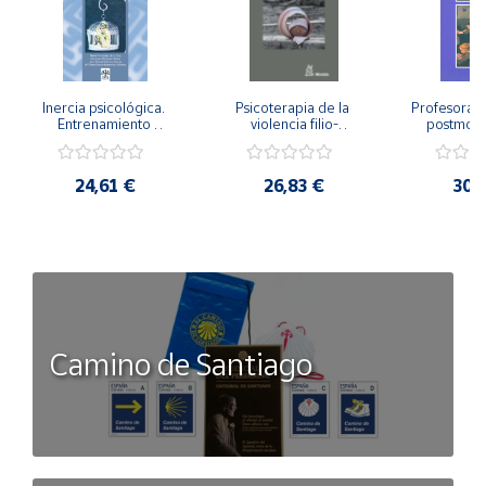
Inercia psicológica. 
Psicoterapia de la 
Profesorado,
Entrenamiento 
violencia filio-
postmode
Emocional para la 
parental. Entre el 
Cambian los
Igualdad de Género.
secreto y la 
cambi
vergüenza.
profes
24,61 €
26,83 €
30,
Camino de Santiago