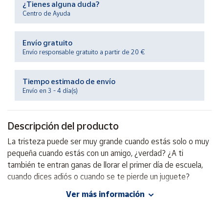
¿Tienes alguna duda?
Productos
Solidarios
Centro de Ayuda
Envío gratuito
Ayuda
Envío responsable gratuito a partir de 20 €
Centro
de ayuda
Tiempo estimado de envío
Envío en 3 - 4 día(s)
Contacto
Descripción del producto
Vendedores
La tristeza puede ser muy grande cuando estás solo o muy
pequeña cuando estás con un amigo, ¿verdad? ¿A ti
Mapa de
vendedores
también te entran ganas de llorar el primer día de escuela,
cuando dices adiós o cuando se te pierde un juguete?
Hazte
vendedor
Ver más información
Autor: María Mañeru, Equipo Editorial LIBSA
Área
Editorial: Libsa
vendedor