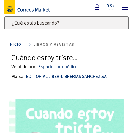
0
Menú
¿Qué estás buscando?
Nuestro
catálogo
Escribe
palabras
INICIO
LIBROS Y REVISTAS
clave
Alimentación
para
Cuándo estoy triste...
Bebidas
buscar
Ocio y cultura
Vendido por :
Espacio Logopédico
productos
en
Juguetes y
Marca :
EDITORIAL LIBSA-LIBRERIAS SANCHEZ,SA
juegos
Correos
Market
Libros y
.
revistas
Merchandising
y regalos
Tienda de
Correos