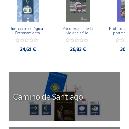
Inercia psicológica. 
Psicoterapia de la 
Profesorado,
Entrenamiento 
violencia filio-
postmode
Emocional para la 
parental. Entre el 
Cambian los
Igualdad de Género.
secreto y la 
cambi
vergüenza.
profes
24,61 €
26,83 €
30,
Camino de Santiago