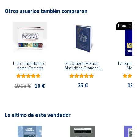
ISBN: 9788466241847
Idioma: Español
Otros usuarios también compraron
Cuenta
Bono Cultu
Área
cliente
Ubicación
Libro anecdotario 
El Corazón Helado. 
La asistent
postal Correos
Almudena Grandes | 
McFa
Península
Edición especial de 
lujo | Libro con sello y 
y
matasellos
Baleares
35 €
19,
19,95 €
10 €
Canarias,
Ceuta y
Melilla
Lo último de este vendedor