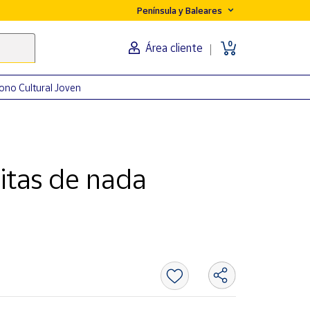
Península y Baleares
0
Área cliente
ono Cultural Joven
itas de nada