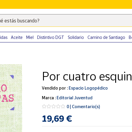
é estás buscando?
Escribe
palabras
clave
idas
Aceite
Miel
Distintivo DGT
Solidario
Camino de Santiago
B
para
buscar
productos
en
Por cuatro esquin
Correos
Market
.
Vendido por :
Espacio Logopédico
Marca :
Editorial Juventud
0 | Comentario(s)
19,69 €