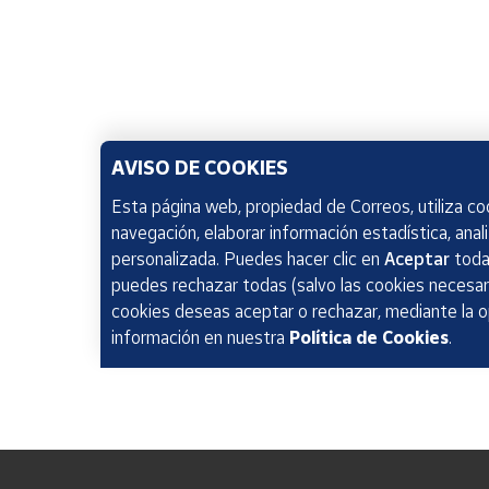
AVISO DE COOKIES
Esta página web, propiedad de Correos, utiliza coo
navegación, elaborar información estadística, anal
personalizada. Puedes hacer clic en
Aceptar
todas
puedes rechazar todas (salvo las cookies necesari
cookies deseas aceptar o rechazar, mediante la 
información en nuestra
Política de Cookies
.