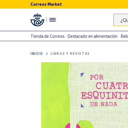
Correos Market
Menú
¿Qu
Nuestro
catálogo
Tienda de Correos
Destacado en alimentación
Beb
Alimentación
INICIO
LIBROS Y REVISTAS
Bebidas
Ocio y cultura
Juguetes y
juegos
Libros y
revistas
Merchandising
y regalos
Tienda de
Correos