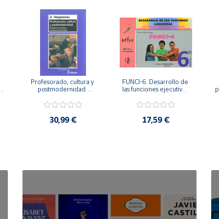
Profesorado, cultura y 
FUNCI-6. Desarrollo de 
 
postmodernidad. 
las funciones ejecutivas. 
p
Cambian los tiempos, 
6º de Primaria.
cambia el profesorado.
30,99 €
17,59 €