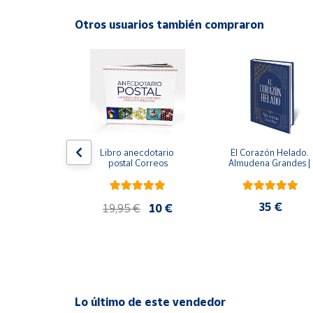
Productos
Solidarios
Otros usuarios también compraron
ral
Ayuda
Centro
de ayuda
Contacto
edición 
Libro anecdotario 
El Corazón Helado. 
 avalada por 
postal Correos
Almudena Grandes | 
l Estate) - 
Edición especial de luj
Vendedores
e Orwell
| Libro con sello y 
matasellos
,95 €
35 €
19,95 €
10 €
Mapa de
vendedores
Hazte
vendedor
Área
Lo último de este vendedor
vendedor