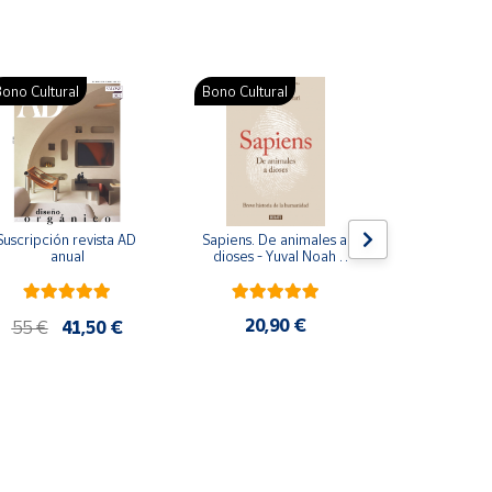
ono Cultural
Bono Cultural
Suscripción revista AD 
Sapiens. De animales a 
Colección d
anual
dioses - Yuval Noah 
para bebés. S
Harari
de cartón
20,90 €
28
55 €
41,50 €