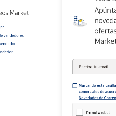
Apúnta
eos Market
noveda
rir
oferta
e vendedores
Marke
vendedor
endedor
Escribe tu email
Marcando esta casilla
comerciales de acuer
Novedades de Correo