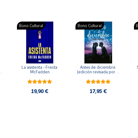
Bono Cultural
Bono Cultural
B
La asistenta - Freida 
Antes de diciembre 
McFadden
(edición revisada por la 
o 
autora) - Joana Marcús
19,90 €
17,95 €