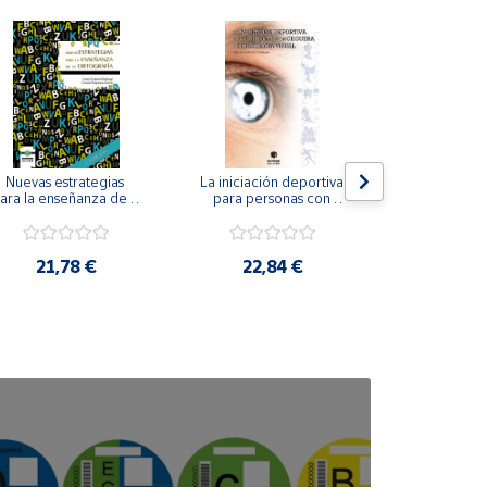
Nuevas estrategias 
La iniciación deportiva 
El método Cl
ara la enseñanza de la 
para personas con 
ortografía.
ceguera y deficiencia 
visual.
18,4
21,78 €
22,84 €