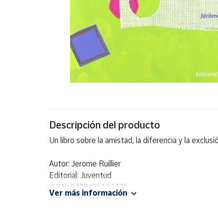
Artesanía
Oficina y
Papelería
Para Canarias,
Ceuta y Melilla
Más
populares
Bono
Descripción del producto
Cultural
Un libro sobre la amistad, la diferencia y la exclus
Nuestros
vendedores
Autor: Jerome Ruillier
Las
Editorial: Juventud
novedades
ISBN: 9788426134479
de Correos
Ver más información
Market
Idioma: Español