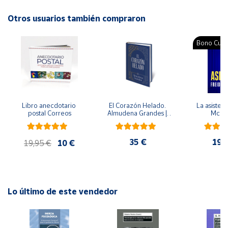
Autor: Eduard Altarriba, Berta Bardí i Milà
Editorial: Juventud
Otros usuarios también compraron
Cuenta
ISBN: 9788426146212
Idioma: Catalán
Bono Cultu
Área
cliente
Ubicación
Libro anecdotario 
El Corazón Helado. 
La asistent
postal Correos
Almudena Grandes | 
McFa
Península
Edición especial de 
lujo | Libro con sello y 
y
matasellos
Baleares
35 €
19,
19,95 €
10 €
Canarias,
Ceuta y
Melilla
Lo último de este vendedor