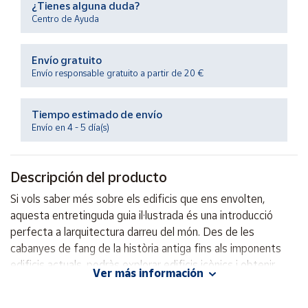
¿Tienes alguna duda?
Productos
Solidarios
Centro de Ayuda
Envío gratuito
Ayuda
Envío responsable gratuito a partir de 20 €
Centro
de ayuda
Tiempo estimado de envío
Envío en 4 - 5 día(s)
Contacto
Descripción del producto
Vendedores
Si vols saber més sobre els edificis que ens envolten,
aquesta entretinguda guia il·lustrada és una introducció
Mapa de
vendedores
perfecta a larquitectura darreu del món. Des de les
cabanyes de fang de la història antiga fins als imponents
Hazte
vendedor
edificis actuals, podràs explorar edificis icònics i obtenir
Ver más información
més informació sobre les persones que els han creat.
Área
vendedor