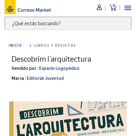
0
Menú
¿Qué estás buscando?
Nuestro
catálogo
Escribe
palabras
INICIO
LIBROS Y REVISTAS
clave
Alimentación
para
Descobrim l´ arquitectura
Bebidas
buscar
Ocio y cultura
Vendido por :
Espacio Logopédico
productos
en
Juguetes y
Marca :
Editorial Juventud
juegos
Correos
Market
Libros y
.
revistas
Merchandising
y regalos
Tienda de
Correos