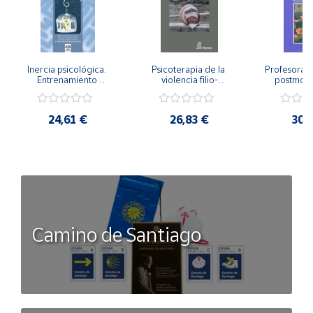
Inercia psicológica. 
Psicoterapia de la 
Profesorado,
Entrenamiento 
violencia filio-
postmode
Emocional para la 
parental. Entre el 
Cambian los
Igualdad de Género.
secreto y la 
cambi
vergüenza.
profes
24,61 €
26,83 €
30,
Camino de Santiago