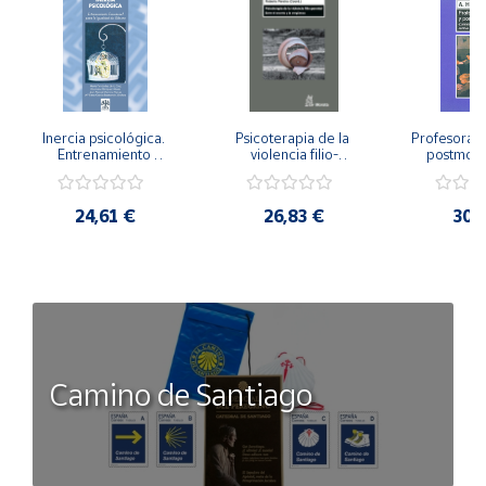
Inercia psicológica. 
Psicoterapia de la 
Profesorado,
Entrenamiento 
violencia filio-
postmode
Emocional para la 
parental. Entre el 
Cambian los
Igualdad de Género.
secreto y la 
cambi
vergüenza.
profes
24,61 €
26,83 €
30,
Camino de Santiago