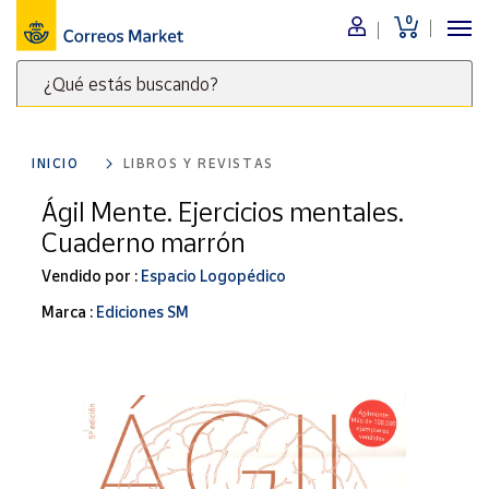
0
Menú
¿Qué estás buscando?
Nuestro
catálogo
Escribe
palabras
INICIO
LIBROS Y REVISTAS
clave
Alimentación
para
Ágil Mente. Ejercicios mentales.
Bebidas
buscar
Cuaderno marrón
Ocio y cultura
productos
en
Vendido por :
Espacio Logopédico
Juguetes y
juegos
Correos
Marca :
Ediciones SM
Market
Libros y
.
revistas
Merchandising
y regalos
Tienda de
Correos