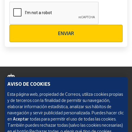
Verificación reCAPTCHA
ENVIAR
AVISO DE COOKIES
Política de cookies
Esta página web, propiedad de Correos, utiliza cookies propias
y de terceros con la finalidad de permitir su navegación,
Aviso legal
elaborar información estadística, analizar sus hábitos de
navegación y servir publicidad personalizada. Puedes hacer clic
Condiciones del servicio
en
Aceptar
todas para permitir el uso de todas las cookies.
También puedes rechazar todas (salvo las cookies necesarias)
Política de Privacidad Web
en el botón Rechazar todas, o elegir qué tipo de cookies