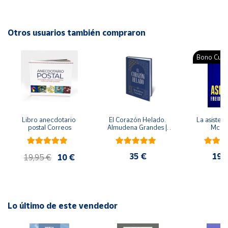
ISBN: 9788467537284
Idioma: Español
Cuenta
Otros usuarios también compraron
Área
Bono Cultu
cliente
Ubicación
Libro anecdotario 
El Corazón Helado. 
La asistent
Península
postal Correos
Almudena Grandes | 
McFa
y
Edición especial de 
Baleares
lujo | Libro con sello y 
matasellos
35 €
19,
Canarias,
19,95 €
10 €
Ceuta y
Melilla
Lo último de este vendedor