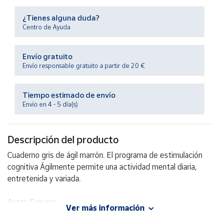
Productos
Solidarios
¿Tienes alguna duda?
Centro de Ayuda
Ayuda
Envío gratuito
Envío responsable gratuito a partir de 20 €
Centro
de ayuda
Tiempo estimado de envío
Contacto
Envío en 4 - 5 día(s)
Vendedores
Descripción del producto
Mapa de
Cuaderno gris de ágil marrón. El programa de estimulación
vendedores
cognitiva Ágilmente permite una actividad mental diaria,
Hazte
entretenida y variada.
vendedor
Autor: Sanyres
Área
Ver más información
vendedor
Editorial: SM