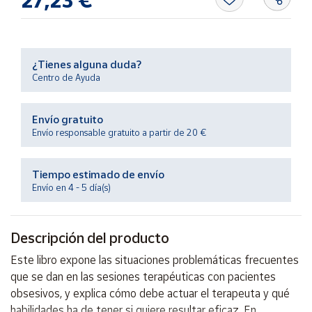
27,23 €
Productos
Solidarios
Ayuda
¿Tienes alguna duda?
Centro de Ayuda
Centro
de ayuda
Envío gratuito
Envío responsable gratuito a partir de 20 €
Contacto
Tiempo estimado de envío
Vendedores
Envío en 4 - 5 día(s)
Mapa de
vendedores
Descripción del producto
Hazte
Este libro expone las situaciones problemáticas frecuentes
vendedor
que se dan en las sesiones terapéuticas con pacientes
Área
obsesivos, y explica cómo debe actuar el terapeuta y qué
vendedor
habilidades ha de tener si quiere resultar eficaz. En