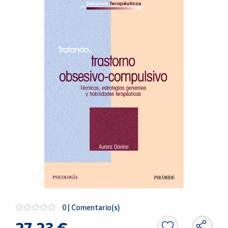
Artesanía
Oficina y
Papelería
Para Canarias,
Ceuta y Melilla
Más
populares
Bono
Cultural
Nuestros
vendedores
Las
novedades
de Correos
Market
0 | Comentario(s)