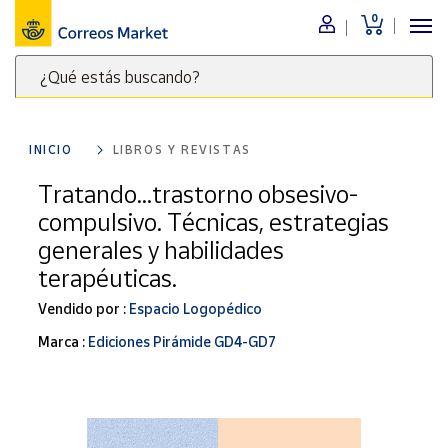
0
Menú
¿Qué estás buscando?
Nuestro
catálogo
Escribe
palabras
INICIO
LIBROS Y REVISTAS
clave
Alimentación
para
Tratando...trastorno obsesivo-
Bebidas
buscar
compulsivo. Técnicas, estrategias
Ocio y cultura
productos
generales y habilidades
en
Juguetes y
terapéuticas.
juegos
Correos
Market
Libros y
Vendido por :
Espacio Logopédico
.
revistas
Marca :
Ediciones Pirámide GD4-GD7
Merchandising
y regalos
Tienda de
Correos