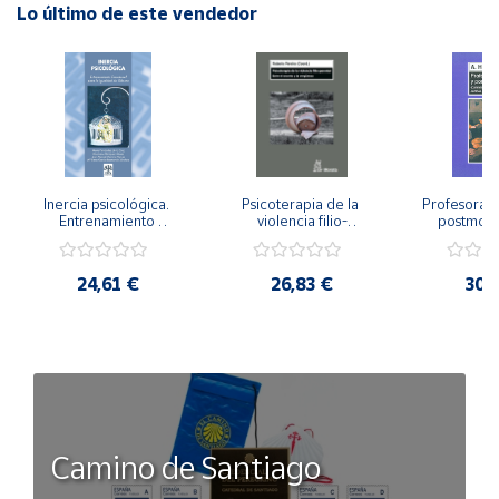
Lo último de este vendedor
Inercia psicológica. 
Psicoterapia de la 
Profesorado,
Entrenamiento 
violencia filio-
postmode
Emocional para la 
parental. Entre el 
Cambian los
Igualdad de Género.
secreto y la 
cambi
vergüenza.
profes
24,61 €
26,83 €
30,
Camino de Santiago