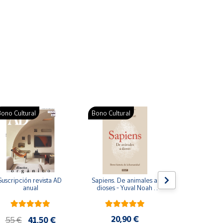
ono Cultural
Bono Cultural
Suscripción revista AD 
Sapiens. De animales a 
Colección d
anual
dioses - Yuval Noah 
para bebés. S
Harari
de cartón
20,90 €
28
55 €
41,50 €