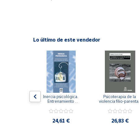
Cuenta
Área
cliente
Lo último de este vendedor
Ubicación
Península
y
Baleares
Canarias,
n visual y 
Inercia psicológica. 
Psicoterapia de la 
Ceuta y
 Adaptación 
Entrenamiento 
violencia filio-parental.
. Nivel I ESO.
Melilla
Emocional para la 
Entre el secreto y la 
Igualdad de Género.
vergüenza.
,21 €
24,61 €
26,83 €