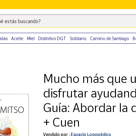
é estás buscando?
Escribe
palabras
clave
idas
Aceite
Miel
Distintivo DGT
Solidario
Camino de Santiago
B
para
buscar
productos
en
Mucho más que u
Correos
Market
disfrutar ayudand
.
Guía: Abordar la d
+ Cuen
Vendido por :
Espacio Logopédico