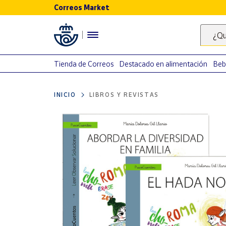
Correos Market
Menú
¿Qu
Nuestro
catálogo
Tienda de Correos
Destacado en alimentación
Beb
Alimentación
INICIO
LIBROS Y REVISTAS
Bebidas
Ocio y cultura
Juguetes y
juegos
Libros y
revistas
Merchandising
y regalos
Tienda de
Correos