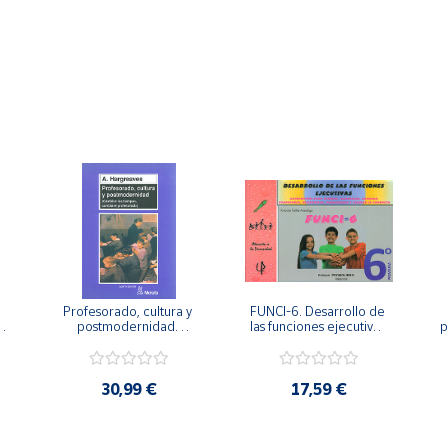
Profesorado, cultura y 
FUNCI-6. Desarrollo de 
 
postmodernidad. 
las funciones ejecutivas. 
p
Cambian los tiempos, 
6º de Primaria.
cambia el profesorado.
30,99 €
17,59 €