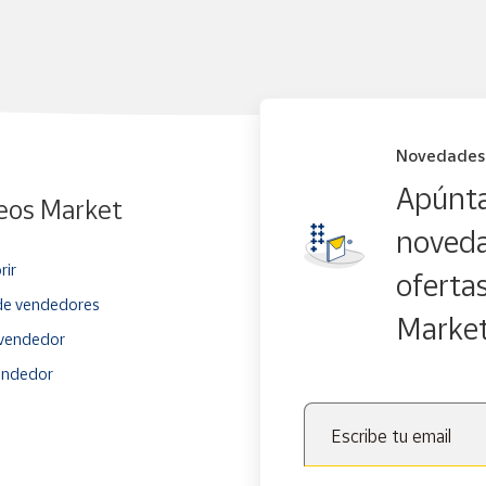
Novedades
Apúnta
eos Market
noveda
rir
oferta
e vendedores
Marke
vendedor
endedor
Escribe tu email