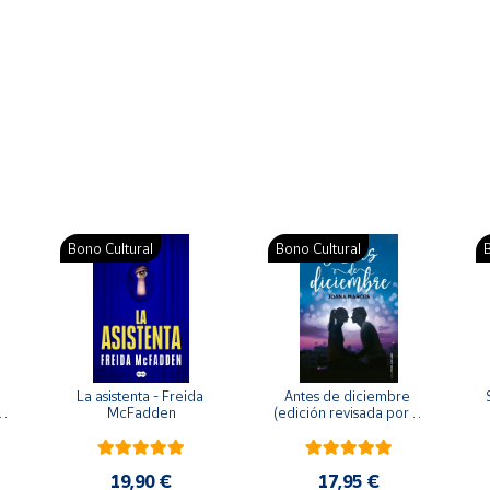
Bono Cultural
Bono Cultural
B
La asistenta - Freida 
Antes de diciembre 
McFadden
(edición revisada por la 
o 
autora) - Joana Marcús
19,90 €
17,95 €