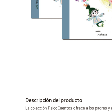
Artesanía
Oficina y
Papelería
Para Canarias,
Ceuta y Melilla
Más
populares
Bono
Cultural
Nuestros
vendedores
Las
novedades
de Correos
Descripción del producto
Market
La colección PsicoCuentos ofrece a los padres y a