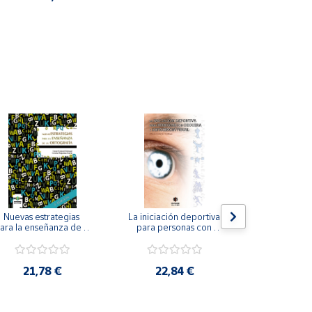
Nuevas estrategias 
La iniciación deportiva 
El método Cl
ara la enseñanza de la 
para personas con 
ortografía.
ceguera y deficiencia 
visual.
18,4
21,78 €
22,84 €