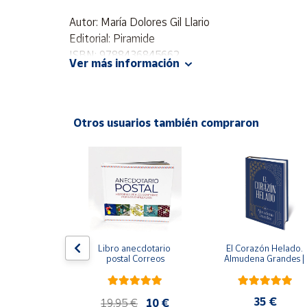
Productos
Solidarios
Autor: María Dolores Gil Llario
Editorial: Piramide
ISBN: 9788436845662
Ayuda
Ver más información
Idioma: Español
Centro
de ayuda
Otros usuarios también compraron
Contacto
ral
Vendedores
Mapa de
vendedores
edición 
Libro anecdotario 
El Corazón Helado. 
Hazte
 avalada por 
postal Correos
Almudena Grandes | 
vendedor
l Estate) - 
Edición especial de luj
e Orwell
| Libro con sello y 
Área
matasellos
vendedor
,95 €
35 €
19,95 €
10 €