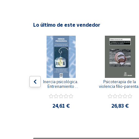
Cuenta
Lo último de este vendedor
Área
cliente
Ubicación
Península
y
n visual y 
Inercia psicológica. 
Psicoterapia de la 
Baleares
 Adaptación 
Entrenamiento 
violencia filio-parental.
. Nivel I ESO.
Emocional para la 
Entre el secreto y la 
Canarias,
Igualdad de Género.
vergüenza.
Ceuta y
,21 €
24,61 €
26,83 €
Melilla