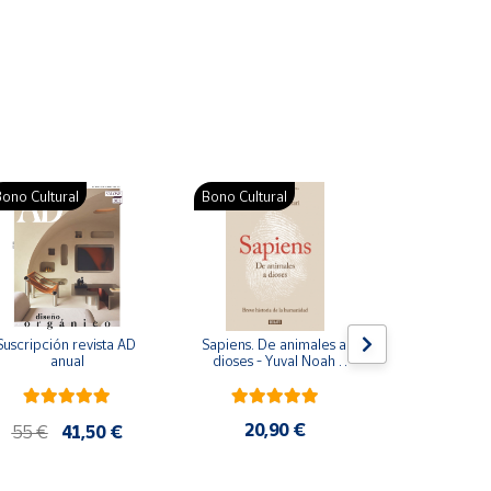
ono Cultural
Bono Cultural
Suscripción revista AD 
Sapiens. De animales a 
Colección d
anual
dioses - Yuval Noah 
para bebés. S
Harari
de cartón
20,90 €
28
55 €
41,50 €