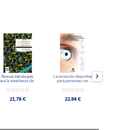
Nuevas estrategias 
La iniciación deportiva 
El método Cl
ara la enseñanza de la 
para personas con 
ortografía.
ceguera y deficiencia 
visual.
18,4
21,78 €
22,84 €