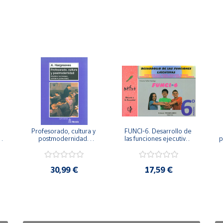
Profesorado, cultura y 
FUNCI-6. Desarrollo de 
 
postmodernidad. 
las funciones ejecutivas. 
p
Cambian los tiempos, 
6º de Primaria.
cambia el profesorado.
30,99 €
17,59 €