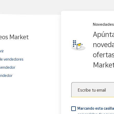
Novedades
Apúnta
eos Market
noveda
rir
oferta
e vendedores
Marke
vendedor
endedor
Escribe tu email
Marcando esta casilla