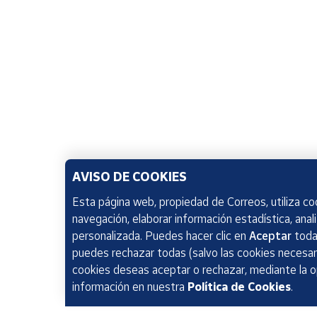
AVISO DE COOKIES
Esta página web, propiedad de Correos, utiliza coo
navegación, elaborar información estadística, anal
personalizada. Puedes hacer clic en
Aceptar
todas
puedes rechazar todas (salvo las cookies necesari
cookies deseas aceptar o rechazar, mediante la 
información en nuestra
Política de Cookies
.