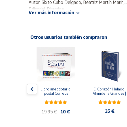
Autor: Sixto Cubo Delgado, Beatriz Martín Marín,
Productos
Solidarios
Editorial: Piramide
Ver más información
ISBN: 9788436824629
Idioma: Español
Ayuda
Otros usuarios también compraron
Centro
de ayuda
ral
Contacto
Vendedores
Mapa de
 del fuego - 
Libro anecdotario 
El Corazón Helado. 
 Castillo
postal Correos
Almudena Grandes | 
vendedores
Edición especial de luj
| Libro con sello y 
Hazte
matasellos
vendedor
,90 €
35 €
19,95 €
10 €
Área
vendedor