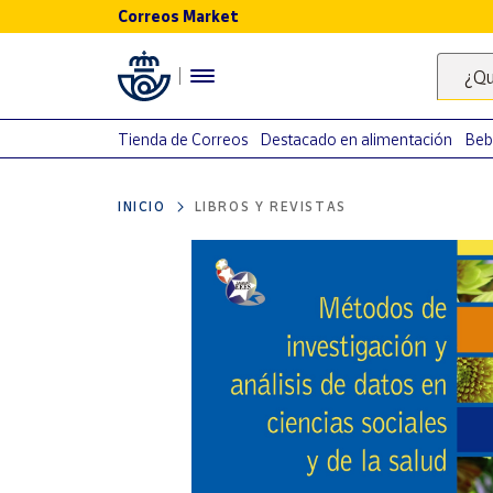
Correos Market
Menú
¿Qu
Nuestro
catálogo
Tienda de Correos
Destacado en alimentación
Beb
Alimentación
INICIO
LIBROS Y REVISTAS
Bebidas
Ocio y cultura
Juguetes y
juegos
Libros y
revistas
Merchandising
y regalos
Tienda de
Correos