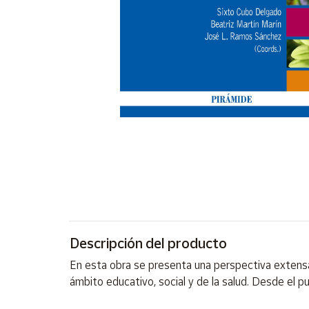
Artesanía
Oficina y
Papelería
Para Canarias,
Ceuta y Melilla
Más
populares
Bono
Cultural
Nuestros
vendedores
Descripción del producto
Las
novedades
En esta obra se presenta una perspectiva extensa e
de Correos
Market
ámbito educativo, social y de la salud. Desde el 