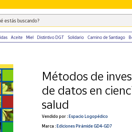
é estás buscando?
Escribe
palabras
clave
idas
Aceite
Miel
Distintivo DGT
Solidario
Camino de Santiago
B
para
buscar
productos
en
Métodos de invest
Correos
Market
de datos en cienci
.
salud
Vendido por :
Espacio Logopédico
Marca :
Ediciones Pirámide GD4-GD7